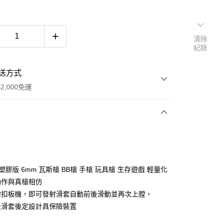
清除
紀錄
送方式
2,000免運
次付款
期付款
0 利率 每期
NT$203
21家銀行
 全塑膠版 6mm 瓦斯槍 BB槍 手槍 玩具槍 生存遊戲 輕量化
庫商業銀行
第一商業銀行
動作與真槍相仿
付款
業銀行
彰化商業銀行
需扣板機，即可發射滑套自動前後滑動並再次上膛，
業儲蓄銀行
台北富邦商業銀行
及滑套後定設計具保險裝置
華商業銀行
兆豐國際商業銀行