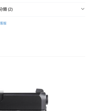
小企業銀行
台中商業銀行
台灣）商業銀行
華泰商業銀行
類 (2)
業銀行
遠東國際商業銀行
業銀行
永豐商業銀行
業銀行
星展（台灣）商業銀行
客服
際商業銀行
中國信託商業銀行
享後付
槍
天信用卡公司
FTEE先享後付」】
先享後付是「在收到商品之後才付款」的支付方式。 讓您購物簡單
心！
：不需註冊會員、不需綁卡、不需儲值。
：只要手機號碼，簡訊認證，即可結帳。
：先確認商品／服務後，再付款。
EE先享後付」結帳流程】
方式選擇「AFTEE先享後付」後，將跳轉至「AFTEE先享後
付款
頁面，進行簡訊認證並確認金額後，即可完成結帳。
0，滿NT$2,000(含以上)免運費
成立數日內，您將收到繳費通知簡訊。
費通知簡訊後14天內，點擊此簡訊中的連結，可透過四大超商
網路銀行／等多元方式進行付款，方視為交易完成。
付款
：結帳手續完成當下不需立刻繳費，但若您需要取消訂單，請聯
0，滿NT$2,000(含以上)免運費
的店家。未經商家同意取消之訂單仍視為有效，需透過AFTEE
繳納相關費用。
(快速到店)
否成功請以「AFTEE先享後付 」之結帳頁面顯示為準，若有關於