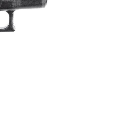
功／繳費後需取消欲退款等相關疑問，請聯繫「AFTEE先享後
0，滿NT$2,000(含以上)免運費
援中心」
https://netprotections.freshdesk.com/support/home
項】
00，滿NT$2,000(含以上)免運費
恩沛科技股份有限公司提供之「AFTEE先享後付」服務完成之
依本服務之必要範圍內提供個人資料，並將交易相關給付款項請
讓予恩沛科技股份有限公司。
個人資料處理事宜，請瀏覽以下網址：
00
ee.tw/terms/#terms3
年的使用者請事先徵得法定代理人或監護人之同意方可使用
黑貓
E先享後付」，若未經同意申辦者引起之損失，本公司不負相關責
00，滿NT$2,000(含以上)免運費
AFTEE先享後付」時，將依據個別帳號之用戶狀況，依本公司
配送
查看運費
核予不同之上限額度；若仍有額度不足之情形，本公司將視審查
用戶進行身份認證。
一人註冊多個帳號或使用他人資訊註冊。若發現惡意使用之情
科技股份有限公司將有權停止該用戶之使用額度並採取法律行