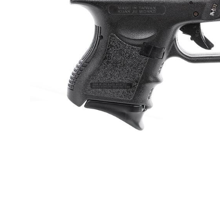
是否繳費成
每筆NT$6
付客戶支
新竹物流
【注意事
每筆NT$2
１．透過由
交易，需
宅配
求債權轉
２．關於
每筆NT$4
https://aft
３．未成
貨到付款-
「AFTE
每筆NT$2
任。
４．使用「
國家/地區
即時審查
結果請求
５．嚴禁
形，恩沛
動。