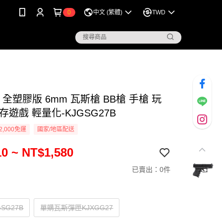
0
中文 (繁體)
TWD
27 全塑膠版 6mm 瓦斯槍 BB槍 手槍 玩
存遊戲 輕量化-KJGSG27B
2,000免運
國家/地區配送
0 ~ NT$1,580
已賣出：0件
SG27B
單購瓦斯彈匣KJXGG27