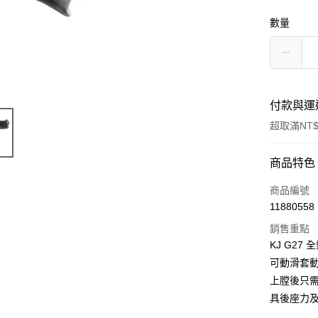
數量
付款與運
超取滿NT$
付款方式
商品特色
信用卡一
商品編號
11880558
信用卡分
銷售重點
3 期 
KJ G27
合作金
可動滑套
超商取貨
華南商
上膛後只
LINE Pay
上海商
具後座力
國泰世
Apple Pay