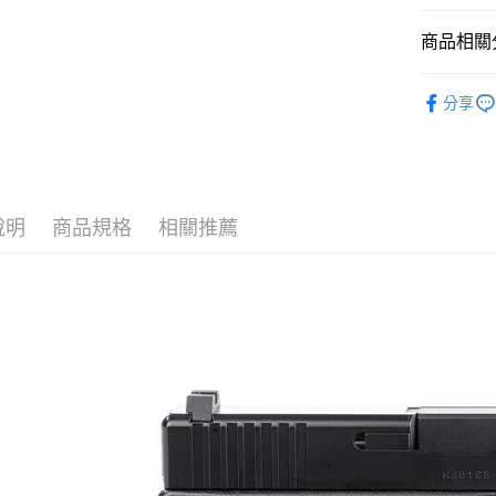
臺灣中
匯豐（
街口支付
商品相關分
聯邦商
元大商
悠遊付
新品上市
玉山商
分享
台新國
AFTEE先
KJ
瓦斯
台灣樂
相關說明
【關於「A
ATM付款
AFTEE
便利好安
說明
商品規格
相關推薦
貨到付款
１．簡單
２．便利
３．安心
運送方式
【「AFT
１．於結帳
全家取貨
付」結帳
每筆NT$6
２．訂單
３．收到繳
／ATM／
7-11取貨
※ 請注意
每筆NT$6
絡購買商品
先享後付
7-11取貨
※ 交易是