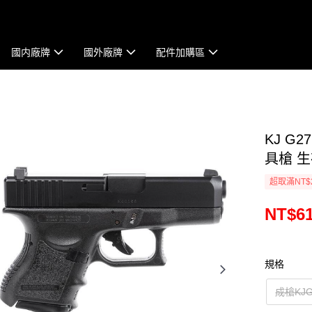
國内廠牌
國外廠牌
配件加購區
KJ G
具槍 生
超取滿NT$
NT$61
規格
成槍KJG