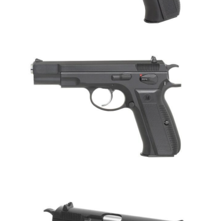
7-11取貨付款
３．收到繳費通知簡訊後14天內，點擊此簡訊中的連結，可透過四大超商／
ATM／網路銀行／等多元方式進行付款，方視為交易完成。
每筆NT$60，滿NT$2,000(含以上)免運費
※ 請注意：結帳手續完成當下不需立刻繳費，但若您需要取消訂單，請聯絡
購買商品的店家。未經商家同意取消之訂單仍視為有效，需透過AFTEE先享
7-11取貨(快速到店)
後付繳納相關費用。
每筆NT$60，滿NT$2,000(含以上)免運費
※ 交易是否成功請以「AFTEE先享後付 」之結帳頁面顯示為準，若有關於
是否繳費成功／繳費後需取消欲退款等相關疑問，請聯繫「AFTEE先享後付
客戶支援中心」
https://netprotections.freshdesk.com/support/home
新竹物流
每筆NT$200，滿NT$2,000(含以上)免運費
【注意事項】
１．透過由恩沛科技股份有限公司提供之「AFTEE先享後付」服務完成之交
宅配
易，需依本服務之必要範圍內提供個人資料，並將交易相關給付款項請求債
權轉讓予恩沛科技股份有限公司。
每筆NT$400
２．關於個人資料處理事宜，請瀏覽以下網址：
https://aftee.tw/terms/#terms3
貨到付款-黑貓
３．未成年的使用者請事先徵得法定代理人或監護人之同意方可使用
每筆NT$200，滿NT$2,000(含以上)免運費
「AFTEE先享後付」，若未經同意申辦者引起之損失，本公司不負相關責
任。
國家/地區配送
查看運費
４．使用「AFTEE先享後付」時，將依據個別帳號之用戶狀況，依本公司即
時審查核予不同之上限額度；若仍有額度不足之情形，本公司將視審查結果
請求用戶進行身份認證。
５．嚴禁一人註冊多個帳號或使用他人資訊註冊。若發現惡意使用之情形，
恩沛科技股份有限公司將有權停止該用戶之使用額度並採取法律行動。