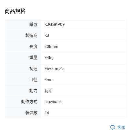
商品規格
編號
KJGSKP09
製造商
KJ
長度
205mm
重量
945g
初速
95±5 m／s
口徑
6mm
動力
瓦斯
動作方式
blowback
裝彈數
24
客服