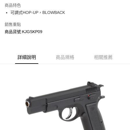
商品特色
合作金庫商業銀行
第一商業銀行
超商取貨付款
可調式HOP-UP，BLOWBACK
華南商業銀行
彰化商業銀行
LINE Pay
上海商業儲蓄銀行
台北富邦商業銀行
銷售重點
國泰世華商業銀行
兆豐國際商業銀行
Apple Pay
商品貨號:KJGSKP09
臺灣中小企業銀行
台中商業銀行
匯豐（台灣）商業銀行
華泰商業銀行
街口支付
聯邦商業銀行
遠東國際商業銀行
元大商業銀行
永豐商業銀行
悠遊付
玉山商業銀行
詳細說明
商品規格
星展（台灣）商業銀行
相關推薦
台新國際商業銀行
中國信託商業銀行
AFTEE先享後付
台灣樂天信用卡公司
相關說明
【關於「AFTEE先享後付」】
ATM付款
AFTEE先享後付是「在收到商品之後才付款」的支付方式。 讓您購物簡單
便利好安心！
貨到付款
１．簡單：不需註冊會員、不需綁卡、不需儲值。
２．便利：只要手機號碼，簡訊認證，即可結帳。
３．安心：先確認商品／服務後，再付款。
運送方式
【「AFTEE先享後付」結帳流程】
全家取貨付款
１．於結帳方式選擇「AFTEE先享後付」後，將跳轉至「AFTEE先享後付」
每筆NT$60，滿NT$2,000(含以上)免運費
結帳頁面，進行簡訊認證並確認金額後，即可完成結帳。
２．訂單成立數日內，您將收到繳費通知簡訊。