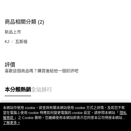
商品相關分類 (2)
新品上市
KJ
瓦斯槍
評價
喜歡這個商品嗎？購買後給他一個好評吧
本分類熱銷
全站排行
本網站中使用 cookie，欲查詢有關本網站使用 cookie 方式之詳情，及若您不希
熱門標籤
望在電腦上使用 cookie 時應如何變更電腦的 cookie 設定，請參閱本網站「
隱私
權條款
」之 Cookie 聲明。您繼續使用本網站即表示您同意本公司得按本網站使
用條款之 Cookie 聲明使用 cookie。
了解更多 >