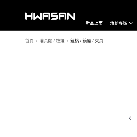
新品上市
活動專區
首頁
瞄具類 / 槍燈
鏡橋 / 鏡座 / 夾具