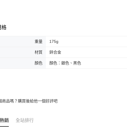
規格
重量
175g
材質
鋅合金
顏色
顏色：銀色、黑色
個商品嗎？購買後給他一個好評吧
熱銷
全站排行