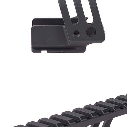
先享後付
7-11取貨
※ 交易是
是否繳費成
每筆NT$6
付客戶支
新竹物流
【注意事
每筆NT$2
１．透過由
交易，需
郵局
求債權轉
２．關於
每筆NT$1
https://aft
３．未成
宅配
「AFTE
每筆NT$4
任。
４．使用「
貨到付款-
即時審查
結果請求
每筆NT$2
５．嚴禁
形，恩沛
國家/地區
動。