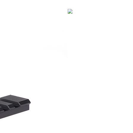
繳納相關費用。
(快速到店)
否成功請以「AFTEE先享後付 」之結帳頁面顯示為準，若有關於
功／繳費後需取消欲退款等相關疑問，請聯繫「AFTEE先享後
0，滿NT$2,000(含以上)免運費
援中心」
https://netprotections.freshdesk.com/support/home
項】
00，滿NT$2,000(含以上)免運費
恩沛科技股份有限公司提供之「AFTEE先享後付」服務完成之
依本服務之必要範圍內提供個人資料，並將交易相關給付款項請
讓予恩沛科技股份有限公司。
個人資料處理事宜，請瀏覽以下網址：
50，滿NT$2,000(含以上)免運費
ee.tw/terms/#terms3
年的使用者請事先徵得法定代理人或監護人之同意方可使用
E先享後付」，若未經同意申辦者引起之損失，本公司不負相關責
00
AFTEE先享後付」時，將依據個別帳號之用戶狀況，依本公司
黑貓
核予不同之上限額度；若仍有額度不足之情形，本公司將視審查
用戶進行身份認證。
00，滿NT$2,000(含以上)免運費
一人註冊多個帳號或使用他人資訊註冊。若發現惡意使用之情
科技股份有限公司將有權停止該用戶之使用額度並採取法律行
配送
查看運費