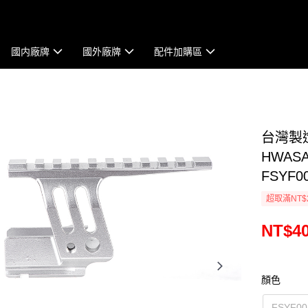
國内廠牌
國外廠牌
配件加購區
台灣製造
HWASA
FSYF0
超取滿NT$
NT$4
顏色
FSYF0