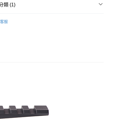
華商業銀行
兆豐國際商業銀行
類 (1)
小企業銀行
台中商業銀行
台灣）商業銀行
華泰商業銀行
槍燈
鏡橋 / 鏡座 / 夾具
客服
業銀行
遠東國際商業銀行
業銀行
永豐商業銀行
業銀行
星展（台灣）商業銀行
際商業銀行
中國信託商業銀行
享後付
天信用卡公司
FTEE先享後付」】
先享後付是「在收到商品之後才付款」的支付方式。 讓您購物簡單
心！
：不需註冊會員、不需綁卡、不需儲值。
：只要手機號碼，簡訊認證，即可結帳。
：先確認商品／服務後，再付款。
EE先享後付」結帳流程】
方式選擇「AFTEE先享後付」後，將跳轉至「AFTEE先享後
付款
頁面，進行簡訊認證並確認金額後，即可完成結帳。
0，滿NT$2,000(含以上)免運費
成立數日內，您將收到繳費通知簡訊。
費通知簡訊後14天內，點擊此簡訊中的連結，可透過四大超商
網路銀行／等多元方式進行付款，方視為交易完成。
付款
：結帳手續完成當下不需立刻繳費，但若您需要取消訂單，請聯
0，滿NT$2,000(含以上)免運費
的店家。未經商家同意取消之訂單仍視為有效，需透過AFTEE