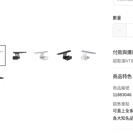
數量
付款與運
超取滿NT$
付款方式
商品特色
信用卡一
商品編號
11883046
信用卡分
銷售重點
3 期 
可直上全系
合作金
各大知名品
超商取貨
華南商
LINE Pay
上海商