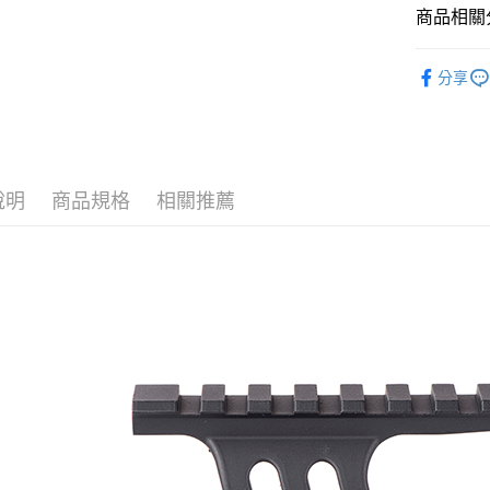
國泰世
商品相關分
Apple Pay
臺灣中
匯豐（
瞄具類 / 
街口支付
分享
聯邦商
元大商
悠遊付
玉山商
台新國
AFTEE先
台灣樂
相關說明
【關於「A
說明
商品規格
相關推薦
ATM付款
AFTEE
便利好安
貨到付款
１．簡單
２．便利
３．安心
運送方式
【「AFT
１．於結帳
全家取貨
付」結帳
每筆NT$6
２．訂單
３．收到繳
／ATM／
7-11取貨
※ 請注意
每筆NT$6
絡購買商品