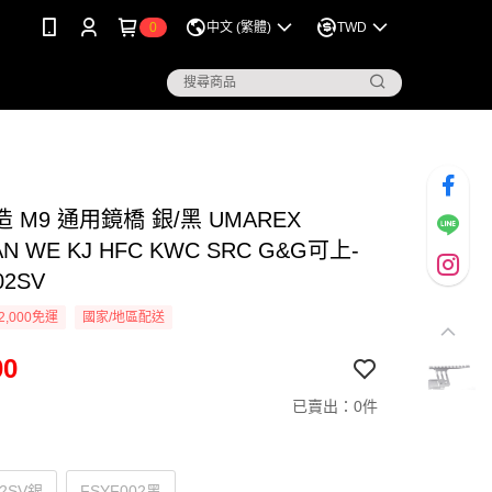
0
中文 (繁體)
TWD
 M9 通用鏡橋 銀/黑 UMAREX
N WE KJ HFC KWC SRC G&G可上-
02SV
2,000免運
國家/地區配送
00
已賣出：0件
02SV銀
FSYF002黑