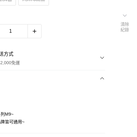
清除
紀錄
送方式
2,000免運
次付款
期付款
0 利率 每期
NT$133
21家銀行
列M9~
庫商業銀行
第一商業銀行
牌皆可通用~
付款
業銀行
彰化商業銀行
業儲蓄銀行
台北富邦商業銀行