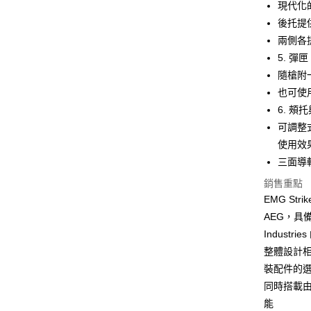
運送方式
現代化
【「AFT
１．於結帳
後托提
全家取貨
付」結帳
兩側各
每筆NT$6
２．訂單
5. 彈匣
３．收到繳
／ATM／
7-11取貨
隨槍附一
※ 請注意
每筆NT$6
也可使用
絡購買商品
6. 頰
先享後付
7-11取貨
※ 交易是
可調整
是否繳費成
每筆NT$6
使用效
付客戶支
三面導
新竹物流
【注意事
每筆NT$2
銷售重點
１．透過由
交易，需
EMG Str
宅配
求債權轉
AEG，具備
２．關於
每筆NT$4
Industr
https://aft
３．未成
貨到付款-
整體設計相
「AFTE
裝配件的
每筆NT$2
任。
４．使用「
同時搭載由
國家/地區
即時審查
能
結果請求