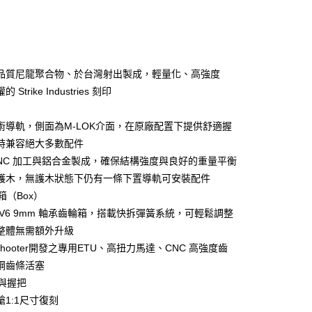
次付款
期付款
0 利率 每期
NT$143
21家銀行
庫商業銀行
第一商業銀行
品質尼龍聚合物、於台灣射出製成，輕量化、高強度
付款
業銀行
彰化商業銀行
 Strike Industries 刻印
業儲蓄銀行
台北富邦商業銀行
華商業銀行
兆豐國際商業銀行
術導軌，側面為M-LOK介面，在原廠配置下提供舒適握
小企業銀行
台中商業銀行
時兼容絕大多數配件
台灣）商業銀行
華泰商業銀行
業銀行
遠東國際商業銀行
CNC 加工與鋁合金製成，確保結構強度與良好的重量平衡
業銀行
永豐商業銀行
護木，無護木狀態下仍有一條下置導軌可安裝配件
業銀行
星展（台灣）商業銀行
輪箱（Box）
際商業銀行
中國信託商業銀行
享後付
 V6 9mm 軸承齒輪箱，搭載快拆彈簧系統，可輕鬆調整
天信用卡公司
整體無需額外升級
FTEE先享後付」】
先享後付是「在收到商品之後才付款」的支付方式。 讓您購物簡單
shooter開發之專用ETU、高扭力馬達、CNC 高強度齒
心！
鋼齒條活塞
：不需註冊會員、不需綁卡、不需儲值。
身與握把
：只要手機號碼，簡訊認證，即可結帳。
：先確認商品／服務後，再付款。
槍1:1尺寸復刻