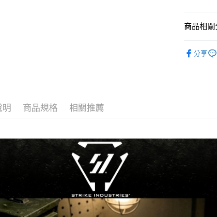
５．嚴禁
形，恩沛
動。
商品相關分
新品上市
分享
EMG
電
說明
商品規格
相關推薦