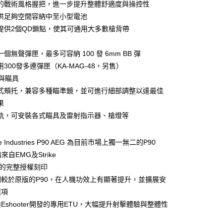
的戰術風格握把，進一步提升整體舒適度與操控性
EE先享後付」結帳流程】
方式選擇「AFTEE先享後付」後，將跳轉至「AFTEE先享後
供足夠空間容納中至小型電池
付款
頁面，進行簡訊認證並確認金額後，即可完成結帳。
提供2個QD鎖點，使其可通用大多數槍背帶
0，滿NT$2,000(含以上)免運費
成立數日內，您將收到繳費通知簡訊。
費通知簡訊後14天內，點擊此簡訊中的連結，可透過四大超商
網路銀行／等多元方式進行付款，方視為交易完成。
付款
個無聲彈匣，最多可容納 100 發 6mm BB 彈
：結帳手續完成當下不需立刻繳費，但若您需要取消訂單，請聯
0，滿NT$2,000(含以上)免運費
300發多連彈匣（KA-MAG-48，另售）
的店家。未經商家同意取消之訂單仍視為有效，需透過AFTEE
托與瞄具
繳納相關費用。
(快速到店)
否成功請以「AFTEE先享後付 」之結帳頁面顯示為準，若有關於
式頰托，兼容多種瞄準鏡，並可進行細部調整以達最佳
功／繳費後需取消欲退款等相關疑問，請聯繫「AFTEE先享後
0，滿NT$2,000(含以上)免運費
果
援中心」
https://netprotections.freshdesk.com/support/home
軌，可安裝各式瞄具及雷射指示器、槍燈等
項】
00，滿NT$2,000(含以上)免運費
恩沛科技股份有限公司提供之「AFTEE先享後付」服務完成之
依本服務之必要範圍內提供個人資料，並將交易相關給付款項請
ike Industries P90 AEG 為目前市場上獨一無二的P90
讓予恩沛科技股份有限公司。
來自EMG及Strike
個人資料處理事宜，請瀏覽以下網址：
00
ies 的完整授權刻印
ee.tw/terms/#terms3
年的使用者請事先徵得法定代理人或監護人之同意方可使用
黑貓
較於原版的P90，在人機功效上有顯著提升，並擴展安
E先享後付」，若未經同意申辦者引起之損失，本公司不負相關責
選項
00，滿NT$2,000(含以上)免運費
AFTEE先享後付」時，將依據個別帳號之用戶狀況，依本公司
Eshooter開發的專用ETU，大幅提升射擊體驗與整體性
配送
查看運費
核予不同之上限額度；若仍有額度不足之情形，本公司將視審查
用戶進行身份認證。