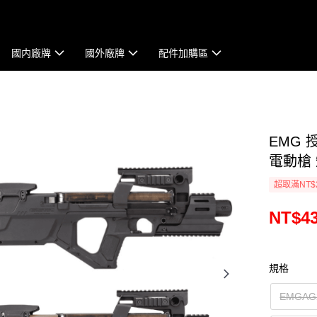
國内廠牌
國外廠牌
配件加購區
EMG 授權
電動槍 
超取滿NT$
NT$43
規格
EMGA