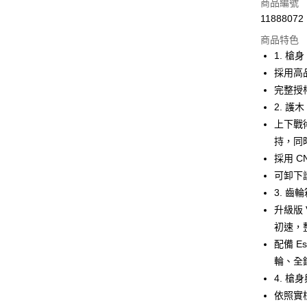
信用卡一
商品編號
11888072
信用卡分
商品特色
3 期 
1. 槍身
合作金
採用高
超商取貨
華南商
完整授權的
LINE Pay
上海商
2. 護木
國泰世
上下戰
Apple Pay
臺灣中
持，同
匯豐（
街口支付
聯邦商
採用 
元大商
悠遊付
可卸下
玉山商
3. 齒
台新國
AFTEE先
升級版
台灣樂
相關說明
初速，
【關於「A
ATM付款
AFTEE
配備 E
便利好安
輪、全
貨到付款
１．簡單
4. 槍
２．便利
３．安心
依照實