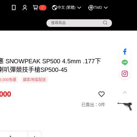
0
中文 (繁體)
TWD
SNOWPEAK SP500 4.5mm .177下
叭彈競技手槍SP500-45
2,000免運
國家/地區配送
000
已賣出：0件