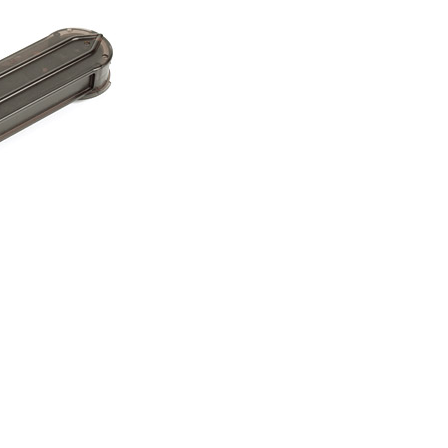
方式選擇「AFTEE先享後付」後，將跳轉至「AFTEE先享後
付款
頁面，進行簡訊認證並確認金額後，即可完成結帳。
0，滿NT$2,000(含以上)免運費
成立數日內，您將收到繳費通知簡訊。
費通知簡訊後14天內，點擊此簡訊中的連結，可透過四大超商
網路銀行／等多元方式進行付款，方視為交易完成。
付款
：結帳手續完成當下不需立刻繳費，但若您需要取消訂單，請聯
0，滿NT$2,000(含以上)免運費
的店家。未經商家同意取消之訂單仍視為有效，需透過AFTEE
繳納相關費用。
(快速到店)
否成功請以「AFTEE先享後付 」之結帳頁面顯示為準，若有關於
功／繳費後需取消欲退款等相關疑問，請聯繫「AFTEE先享後
0，滿NT$2,000(含以上)免運費
援中心」
https://netprotections.freshdesk.com/support/home
項】
00，滿NT$2,000(含以上)免運費
恩沛科技股份有限公司提供之「AFTEE先享後付」服務完成之
依本服務之必要範圍內提供個人資料，並將交易相關給付款項請
讓予恩沛科技股份有限公司。
個人資料處理事宜，請瀏覽以下網址：
00
ee.tw/terms/#terms3
年的使用者請事先徵得法定代理人或監護人之同意方可使用
黑貓
E先享後付」，若未經同意申辦者引起之損失，本公司不負相關責
00，滿NT$2,000(含以上)免運費
AFTEE先享後付」時，將依據個別帳號之用戶狀況，依本公司
配送
查看運費
核予不同之上限額度；若仍有額度不足之情形，本公司將視審查
用戶進行身份認證。
一人註冊多個帳號或使用他人資訊註冊。若發現惡意使用之情