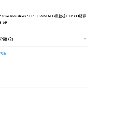
期付款
0 利率 每期
NT$143
21家銀行
trike Industries SI P90 6MM AEG電動槍100/300發彈
庫商業銀行
第一商業銀行
G-59
付款
業銀行
彰化商業銀行
業儲蓄銀行
台北富邦商業銀行
華商業銀行
兆豐國際商業銀行
類 (2)
小企業銀行
台中商業銀行
台灣）商業銀行
華泰商業銀行
客服
業銀行
遠東國際商業銀行
配件
業銀行
永豐商業銀行
業銀行
星展（台灣）商業銀行
際商業銀行
中國信託商業銀行
享後付
天信用卡公司
FTEE先享後付」】
先享後付是「在收到商品之後才付款」的支付方式。 讓您購物簡單
心！
：不需註冊會員、不需綁卡、不需儲值。
：只要手機號碼，簡訊認證，即可結帳。
：先確認商品／服務後，再付款。
EE先享後付」結帳流程】