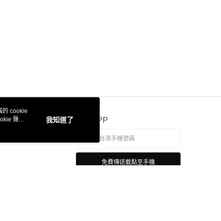
 cookie
kie 聲明
我知道了
官方APP
免費傳送載點至手機
若接到可疑電話，請洽詢165反詐騙專線
本站最佳瀏覽環境請使用 Google Chrome、Firefox 或 Edge 以上版本