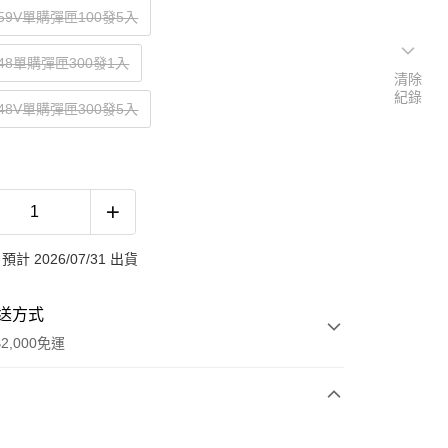
G59V單購彈匣100發5入
G48單購彈匣300發1入
清除
紀錄
G48V單購彈匣300發5入
計 2026/07/31 出貨
送方式
2,000免運
次付款