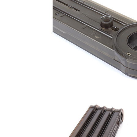
形，恩沛
動。