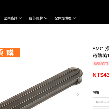
國内廠牌
國外廠牌
配件加購區
EMG 授權
電動槍10
超取滿NT$
NT$43
規格
KAMA