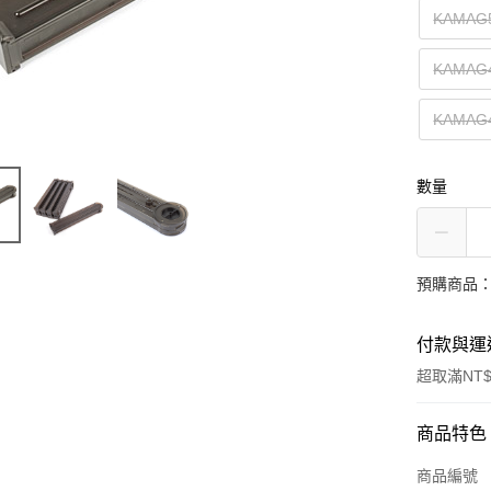
KAMA
KAMA
KAMA
數量
預購商品：預
付款與運
超取滿NT$
付款方式
商品特色
信用卡一
商品編號