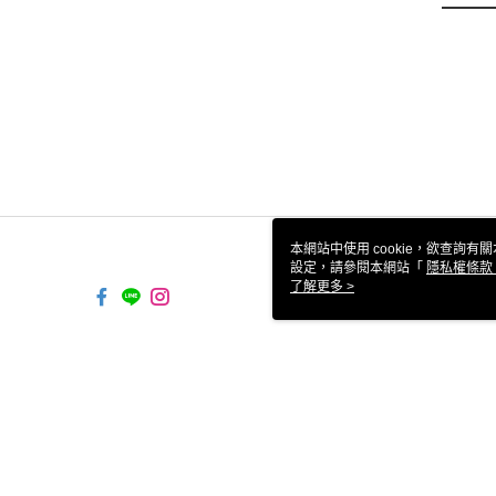
本網站中使用 cookie，欲查詢有關
設定，請參閱本網站「
隱私權條款
使用 cookie。
了解更多 >
TW-MWG1-67-205 Web2.0 Defa
© 2026 by 樺山玩具有限公司