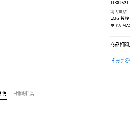
11889521
信用卡分
銷售重點
3 期 
EMG 授權 S
合作金
匣-KA-MA
超商取貨
華南商
LINE Pay
上海商
國泰世
商品相關分
Apple Pay
臺灣中
匯豐（
新品上市
街口支付
分享
聯邦商
EMG
零
元大商
悠遊付
玉山商
台新國
AFTEE先
台灣樂
相關說明
【關於「A
說明
相關推薦
ATM付款
AFTEE
便利好安
貨到付款
１．簡單
２．便利
３．安心
運送方式
【「AFT