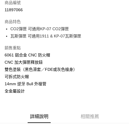
商品編號
信用卡分期付款
11897066
3 期 0 利率 每期
NT$1,266
21家銀行
商品特色
合作金庫商業銀行
第一商業銀行
超商取貨付款
CO2彈匣 可通用KP-07 CO2彈匣
華南商業銀行
彰化商業銀行
瓦斯彈匣 可通用1911 & KP-07瓦斯彈匣
LINE Pay
上海商業儲蓄銀行
台北富邦商業銀行
國泰世華商業銀行
兆豐國際商業銀行
Apple Pay
銷售重點
臺灣中小企業銀行
台中商業銀行
6061 鋁合金 CNC 防火帽
匯豐（台灣）商業銀行
華泰商業銀行
街口支付
聯邦商業銀行
遠東國際商業銀行
CNC 加大彈匣釋放鈕
元大商業銀行
永豐商業銀行
悠遊付
雙色塗裝（黑色滑套／FDE或灰色槍身）
玉山商業銀行
星展（台灣）商業銀行
可拆式防火帽
台新國際商業銀行
中國信託商業銀行
AFTEE先享後付
14mm 逆牙 Bull 外槍管
台灣樂天信用卡公司
相關說明
全金屬設計
【關於「AFTEE先享後付」】
ATM付款
AFTEE先享後付是「在收到商品之後才付款」的支付方式。 讓您購物簡單
便利好安心！
貨到付款
１．簡單：不需註冊會員、不需綁卡、不需儲值。
２．便利：只要手機號碼，簡訊認證，即可結帳。
詳細說明
相關推薦
３．安心：先確認商品／服務後，再付款。
運送方式