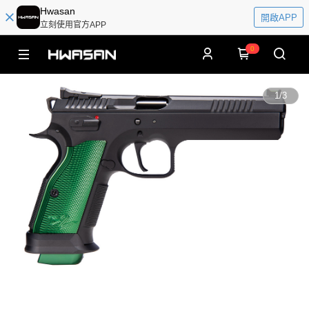
Hwasan
開啟APP
立刻使用官方APP
0
1
/
3