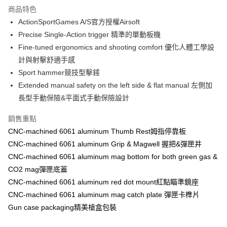
商品特色
合作金庫商業銀行
第一商業銀行
超商取貨付款
ActionSportGames A/S官方授權Airsoft
華南商業銀行
彰化商業銀行
Precise Single-Action trigger 精準的單動板機
LINE Pay
上海商業儲蓄銀行
台北富邦商業銀行
國泰世華商業銀行
兆豐國際商業銀行
Fine-tuned ergonomics and shooting comfort 優化人體工學設
Apple Pay
臺灣中小企業銀行
台中商業銀行
計與射擊舒適手感
匯豐（台灣）商業銀行
華泰商業銀行
Sport hammer競技型擊錘
街口支付
聯邦商業銀行
遠東國際商業銀行
Extended manual safety on the left side & flat manual 左側加
元大商業銀行
永豐商業銀行
悠遊付
長型手動保險&平面式手動保險設計
玉山商業銀行
星展（台灣）商業銀行
台新國際商業銀行
中國信託商業銀行
AFTEE先享後付
銷售重點
台灣樂天信用卡公司
相關說明
CNC-machined 6061 aluminum Thumb Rest姆指停靠板
【關於「AFTEE先享後付」】
ATM付款
CNC-machined 6061 aluminum Grip & Magwell 握把&彈匣井
AFTEE先享後付是「在收到商品之後才付款」的支付方式。 讓您購物簡單
便利好安心！
CNC-machined 6061 aluminum mag bottom for both green gas &
貨到付款
１．簡單：不需註冊會員、不需綁卡、不需儲值。
CO2 mag彈匣底蓋
２．便利：只要手機號碼，簡訊認證，即可結帳。
３．安心：先確認商品／服務後，再付款。
CNC-machined 6061 aluminum red dot mount紅點瞄準鏡座
運送方式
CNC-machined 6061 aluminum mag catch plate 彈匣卡榫片
【「AFTEE先享後付」結帳流程】
全家取貨付款
Gun case packaging精美槍盒包裝
１．於結帳方式選擇「AFTEE先享後付」後，將跳轉至「AFTEE先享後付」
每筆NT$60，滿NT$2,000(含以上)免運費
結帳頁面，進行簡訊認證並確認金額後，即可完成結帳。
２．訂單成立數日內，您將收到繳費通知簡訊。