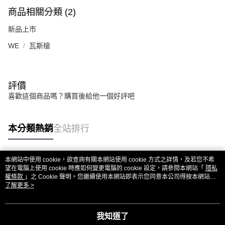
商品相關分類 (2)
新品上市
WE
瓦斯槍
評價
喜歡這個商品嗎？購買後給他一個好評吧
本分類熱銷
全站排行
本網站中使用 cookie，欲查詢有關本網站使用 cookie 方式之詳情，及若您不希
熱門標籤
望在電腦上使用 cookie 時應如何變更電腦的 cookie 設定，請參閱本網站「
隱私
權條款
」之 Cookie 聲明。您繼續使用本網站即表示您同意本公司得按本網站使
用條款之 Cookie 聲明使用 cookie。
了解更多 >
我知道了