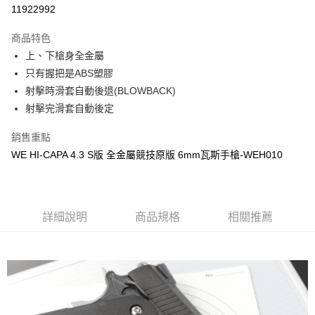
信用卡分期付款
11922992
3 期 0 利率 每期
NT$600
21家銀行
商品特色
合作金庫商業銀行
第一商業銀行
超商取貨付款
上、下槍身全金屬
華南商業銀行
彰化商業銀行
只有握把是ABS塑膠
LINE Pay
上海商業儲蓄銀行
台北富邦商業銀行
國泰世華商業銀行
兆豐國際商業銀行
射擊時滑套自動後退(BLOWBACK)
Apple Pay
臺灣中小企業銀行
台中商業銀行
射擊完滑套自動後定
匯豐（台灣）商業銀行
華泰商業銀行
街口支付
聯邦商業銀行
遠東國際商業銀行
銷售重點
元大商業銀行
永豐商業銀行
悠遊付
WE HI-CAPA 4.3 S版 全金屬競技原版 6mm瓦斯手槍-WEH010
玉山商業銀行
星展（台灣）商業銀行
台新國際商業銀行
中國信託商業銀行
AFTEE先享後付
台灣樂天信用卡公司
相關說明
【關於「AFTEE先享後付」】
詳細說明
商品規格
相關推薦
ATM付款
AFTEE先享後付是「在收到商品之後才付款」的支付方式。 讓您購物簡單
便利好安心！
貨到付款
１．簡單：不需註冊會員、不需綁卡、不需儲值。
２．便利：只要手機號碼，簡訊認證，即可結帳。
３．安心：先確認商品／服務後，再付款。
運送方式
【「AFTEE先享後付」結帳流程】
全家取貨付款
１．於結帳方式選擇「AFTEE先享後付」後，將跳轉至「AFTEE先享後付」