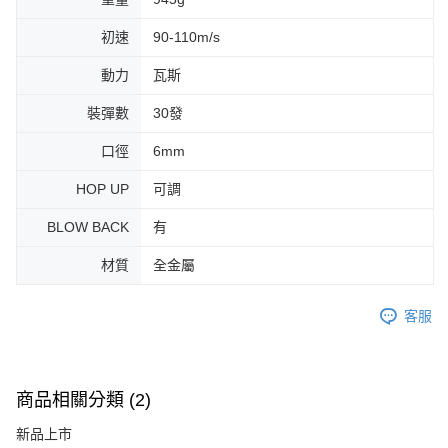
初速
90-110m/s
動力
瓦斯
裝彈數
30發
口徑
6mm
HOP UP
可調
BLOW BACK
有
材質
全金屬
客服
商品相關分類 (2)
新品上市