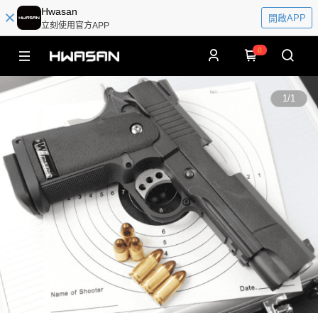
Hwasan
開啟APP
立刻使用官方APP
0
1
/
1