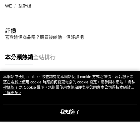
WE
瓦斯槍
評價
喜歡這個商品嗎？購買後給他一個好評吧
本分類熱銷
全站排行
本網站中使用 cookie，欲查詢有關本網站使用 cookie 方式之詳情，及若您不希
熱門標籤
望在電腦上使用 cookie 時應如何變更電腦的 cookie 設定，請參閱本網站「
隱私
權條款
」之 Cookie 聲明。您繼續使用本網站即表示您同意本公司得按本網站使
用條款之 Cookie 聲明使用 cookie。
了解更多 >
我知道了