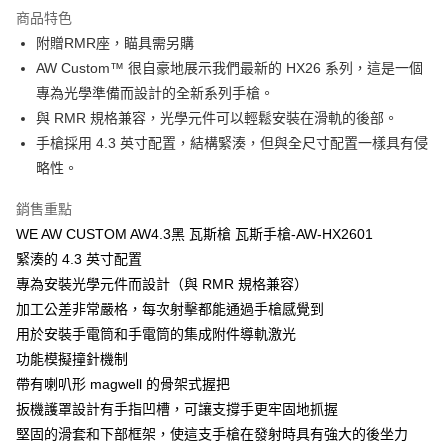
商品特色
合作金庫商業銀行
第一商業銀行
超商取貨付款
附贈RMR座，瞄具需另購
華南商業銀行
彰化商業銀行
AW Custom™ 很自豪地展示我們最新的 HX26 系列，這是一個
LINE Pay
上海商業儲蓄銀行
台北富邦商業銀行
國泰世華商業銀行
兆豐國際商業銀行
專為光學準備而設計的全新系列手槍。
Apple Pay
臺灣中小企業銀行
台中商業銀行
與 RMR 規格兼容，光學元件可以輕鬆安裝在滑軌的後部。
匯豐（台灣）商業銀行
華泰商業銀行
手槍採用 4.3 英寸配置，結構緊湊，但與全尺寸配置一樣具有侵
街口支付
聯邦商業銀行
遠東國際商業銀行
略性。
元大商業銀行
永豐商業銀行
悠遊付
玉山商業銀行
星展（台灣）商業銀行
銷售重點
台新國際商業銀行
中國信託商業銀行
AFTEE先享後付
WE AW CUSTOM AW4.3黑 瓦斯槍 瓦斯手槍-AW-HX2601
台灣樂天信用卡公司
相關說明
緊湊的 4.3 英寸配置
【關於「AFTEE先享後付」】
ATM付款
專為安裝光學元件而設計（與 RMR 規格兼容）
AFTEE先享後付是「在收到商品之後才付款」的支付方式。 讓您購物簡單
便利好安心！
加工公差非常嚴格，每次射擊都能通過手槍感覺到
貨到付款
１．簡單：不需註冊會員、不需綁卡、不需儲值。
用於安裝手電筒和手電筒的集成附件導軌激光
２．便利：只要手機號碼，簡訊認證，即可結帳。
３．安心：先確認商品／服務後，再付款。
功能模擬撞針機制
運送方式
帶有喇叭形 magwell 的骨架式握把
【「AFTEE先享後付」結帳流程】
全家取貨付款
扳機護罩設計有手指凹槽，可讓支撐手更牢固地抓握
１．於結帳方式選擇「AFTEE先享後付」後，將跳轉至「AFTEE先享後付」
每筆NT$60，滿NT$2,000(含以上)免運費
結帳頁面，進行簡訊認證並確認金額後，即可完成結帳。
堅固的滑套和下部框架，使這支手槍在發射時具有強大的後坐力
２．訂單成立數日內，您將收到繳費通知簡訊。