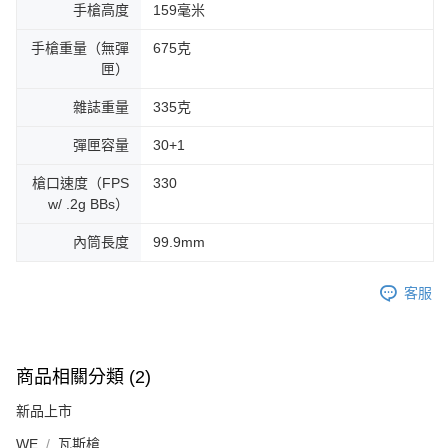
手槍高度
159毫米
手槍重量（無彈
675克
匣）
雜誌重量
335克
彈匣容量
30+1
槍口速度（FPS
330
w/ .2g BBs）
內筒長度
99.9mm
客服
商品相關分類 (2)
新品上市
WE
瓦斯槍