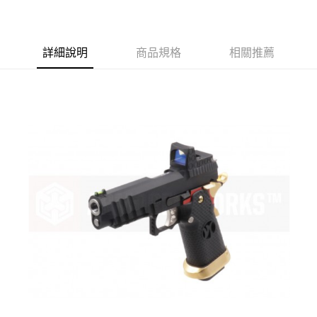
7-11取貨付款
３．收到繳費通知簡訊後14天內，點擊此簡訊中的連結，可透過四大超商／
ATM／網路銀行／等多元方式進行付款，方視為交易完成。
每筆NT$60，滿NT$2,000(含以上)免運費
※ 請注意：結帳手續完成當下不需立刻繳費，但若您需要取消訂單，請聯絡
購買商品的店家。未經商家同意取消之訂單仍視為有效，需透過AFTEE先享
詳細說明
商品規格
相關推薦
7-11取貨(快速到店)
後付繳納相關費用。
每筆NT$60，滿NT$2,000(含以上)免運費
※ 交易是否成功請以「AFTEE先享後付 」之結帳頁面顯示為準，若有關於
是否繳費成功／繳費後需取消欲退款等相關疑問，請聯繫「AFTEE先享後付
客戶支援中心」
https://netprotections.freshdesk.com/support/home
新竹物流
每筆NT$200，滿NT$2,000(含以上)免運費
【注意事項】
１．透過由恩沛科技股份有限公司提供之「AFTEE先享後付」服務完成之交
宅配
易，需依本服務之必要範圍內提供個人資料，並將交易相關給付款項請求債
權轉讓予恩沛科技股份有限公司。
每筆NT$400
２．關於個人資料處理事宜，請瀏覽以下網址：
https://aftee.tw/terms/#terms3
貨到付款-黑貓
３．未成年的使用者請事先徵得法定代理人或監護人之同意方可使用
每筆NT$200，滿NT$2,000(含以上)免運費
「AFTEE先享後付」，若未經同意申辦者引起之損失，本公司不負相關責
任。
國家/地區配送
查看運費
４．使用「AFTEE先享後付」時，將依據個別帳號之用戶狀況，依本公司即
時審查核予不同之上限額度；若仍有額度不足之情形，本公司將視審查結果
請求用戶進行身份認證。
５．嚴禁一人註冊多個帳號或使用他人資訊註冊。若發現惡意使用之情形，
恩沛科技股份有限公司將有權停止該用戶之使用額度並採取法律行動。