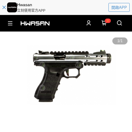
Hwasan
開啟APP
立刻使用官方APP
0
1
/
1