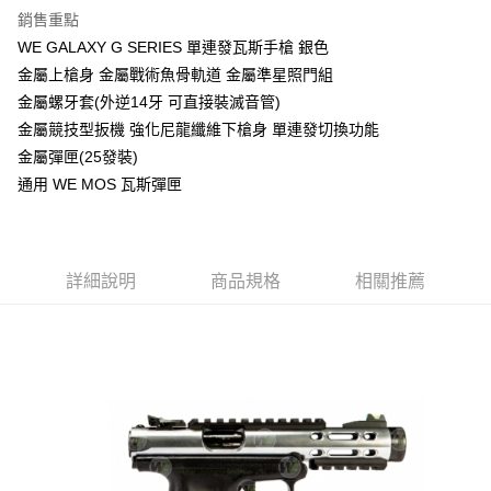
銷售重點
合作金庫商業銀行
第一商業銀行
超商取貨付款
WE GALAXY G SERIES 單連發瓦斯手槍 銀色
華南商業銀行
彰化商業銀行
金屬上槍身 金屬戰術魚骨軌道 金屬準星照門組
LINE Pay
上海商業儲蓄銀行
台北富邦商業銀行
國泰世華商業銀行
兆豐國際商業銀行
金屬螺牙套(外逆14牙 可直接裝滅音管)
Apple Pay
臺灣中小企業銀行
台中商業銀行
金屬競技型扳機 強化尼龍纖維下槍身 單連發切換功能
匯豐（台灣）商業銀行
華泰商業銀行
金屬彈匣(25發裝)
街口支付
聯邦商業銀行
遠東國際商業銀行
通用 WE MOS 瓦斯彈匣
元大商業銀行
永豐商業銀行
悠遊付
玉山商業銀行
星展（台灣）商業銀行
台新國際商業銀行
中國信託商業銀行
AFTEE先享後付
台灣樂天信用卡公司
相關說明
詳細說明
商品規格
相關推薦
【關於「AFTEE先享後付」】
ATM付款
AFTEE先享後付是「在收到商品之後才付款」的支付方式。 讓您購物簡單
便利好安心！
貨到付款
１．簡單：不需註冊會員、不需綁卡、不需儲值。
２．便利：只要手機號碼，簡訊認證，即可結帳。
３．安心：先確認商品／服務後，再付款。
運送方式
【「AFTEE先享後付」結帳流程】
全家取貨付款
１．於結帳方式選擇「AFTEE先享後付」後，將跳轉至「AFTEE先享後付」
每筆NT$60，滿NT$2,000(含以上)免運費
結帳頁面，進行簡訊認證並確認金額後，即可完成結帳。
２．訂單成立數日內，您將收到繳費通知簡訊。