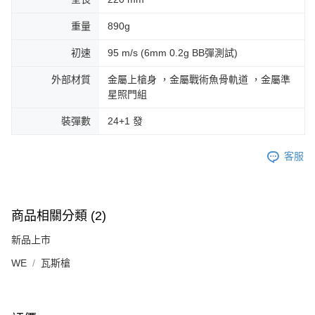
重量
890g
初速
95 m/s (6mm 0.2g BB彈測試)
外部材質
金屬上槍身 ，金屬戰術魚骨軌道 ，金屬準
星照門組
裝彈數
24+1 發
客服
商品相關分類 (2)
新品上市
WE
瓦斯槍