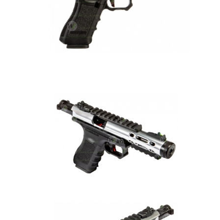
7-11取貨付款
３．收到繳費通知簡訊後14天內，點擊此簡訊中的連結，可透過四大超商／
ATM／網路銀行／等多元方式進行付款，方視為交易完成。
每筆NT$60，滿NT$2,000(含以上)免運費
※ 請注意：結帳手續完成當下不需立刻繳費，但若您需要取消訂單，請聯絡
購買商品的店家。未經商家同意取消之訂單仍視為有效，需透過AFTEE先享
7-11取貨(快速到店)
後付繳納相關費用。
每筆NT$60，滿NT$2,000(含以上)免運費
※ 交易是否成功請以「AFTEE先享後付 」之結帳頁面顯示為準，若有關於
是否繳費成功／繳費後需取消欲退款等相關疑問，請聯繫「AFTEE先享後付
客戶支援中心」
https://netprotections.freshdesk.com/support/home
新竹物流
每筆NT$200，滿NT$2,000(含以上)免運費
【注意事項】
１．透過由恩沛科技股份有限公司提供之「AFTEE先享後付」服務完成之交
宅配
易，需依本服務之必要範圍內提供個人資料，並將交易相關給付款項請求債
權轉讓予恩沛科技股份有限公司。
每筆NT$400
２．關於個人資料處理事宜，請瀏覽以下網址：
https://aftee.tw/terms/#terms3
貨到付款-黑貓
３．未成年的使用者請事先徵得法定代理人或監護人之同意方可使用
每筆NT$200，滿NT$2,000(含以上)免運費
「AFTEE先享後付」，若未經同意申辦者引起之損失，本公司不負相關責
任。
國家/地區配送
查看運費
４．使用「AFTEE先享後付」時，將依據個別帳號之用戶狀況，依本公司即
時審查核予不同之上限額度；若仍有額度不足之情形，本公司將視審查結果
請求用戶進行身份認證。
５．嚴禁一人註冊多個帳號或使用他人資訊註冊。若發現惡意使用之情形，
恩沛科技股份有限公司將有權停止該用戶之使用額度並採取法律行動。