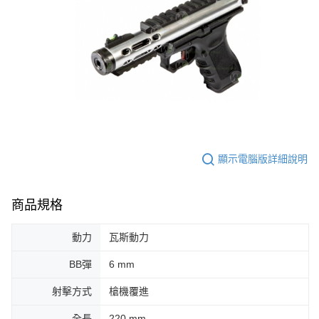
顯示電腦版詳細說明
商品規格
動力
瓦斯動力
BB彈
6 mm
射擊方式
槍機覆進
全長
220 mm