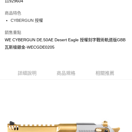
11929604
3 期 0 利率 每期
NT$1,833
21家銀行
商品特色
合作金庫商業銀行
第一商業銀行
超商取貨付款
CYBERGUN 授權
華南商業銀行
彰化商業銀行
LINE Pay
上海商業儲蓄銀行
台北富邦商業銀行
銷售重點
國泰世華商業銀行
兆豐國際商業銀行
Apple Pay
WE CYBERGUN DE.50AE Desert Eagle 授權刻字戰術軌道版GBB
臺灣中小企業銀行
台中商業銀行
瓦斯槍銀金-WECGDE0205
匯豐（台灣）商業銀行
華泰商業銀行
街口支付
聯邦商業銀行
遠東國際商業銀行
元大商業銀行
永豐商業銀行
悠遊付
玉山商業銀行
星展（台灣）商業銀行
台新國際商業銀行
中國信託商業銀行
AFTEE先享後付
詳細說明
商品規格
相關推薦
台灣樂天信用卡公司
相關說明
【關於「AFTEE先享後付」】
ATM付款
AFTEE先享後付是「在收到商品之後才付款」的支付方式。 讓您購物簡單
便利好安心！
貨到付款
１．簡單：不需註冊會員、不需綁卡、不需儲值。
２．便利：只要手機號碼，簡訊認證，即可結帳。
３．安心：先確認商品／服務後，再付款。
運送方式
【「AFTEE先享後付」結帳流程】
全家取貨付款
１．於結帳方式選擇「AFTEE先享後付」後，將跳轉至「AFTEE先享後付」