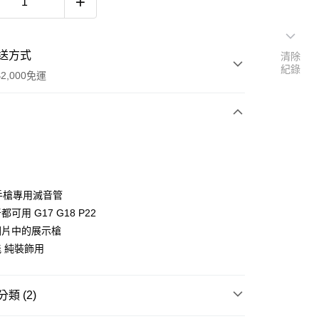
送方式
清除
紀錄
2,000免運
次付款
期付款
0 利率 每期
NT$133
21家銀行
 手槍專用滅音管
庫商業銀行
第一商業銀行
可用 G17 G18 P22
付款
業銀行
彰化商業銀行
圖片中的展示槍
業儲蓄銀行
台北富邦商業銀行
 純裝飾用
華商業銀行
兆豐國際商業銀行
小企業銀行
台中商業銀行
台灣）商業銀行
華泰商業銀行
類 (2)
業銀行
遠東國際商業銀行
業銀行
永豐商業銀行