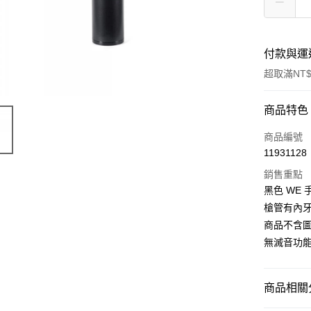
付款與運
超取滿NT$
付款方式
商品特色
信用卡一
商品編號
11931128
信用卡分
銷售重點
3 期 
黑色 WE
合作金
槍管有內牙都
超商取貨
華南商
商品不含
LINE Pay
上海商
無滅音功能
國泰世
Apple Pay
臺灣中
匯豐（
街口支付
商品相關分
聯邦商
元大商