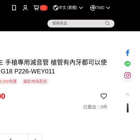
0
中文 (繁體)
TWD
WE 手槍專用滅音管 槍管有內牙都可以使
 G18 P226-WEY011
2,000免運
國家/地區配送
00
已賣出：0件