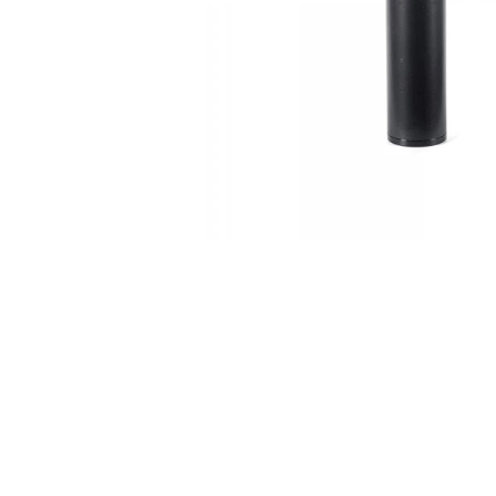
每筆NT$2
１．透過由
交易，需
宅配
求債權轉
２．關於
每筆NT$4
https://aft
３．未成
貨到付款-
「AFTE
每筆NT$2
任。
４．使用「
國家/地區
即時審查
結果請求
５．嚴禁
形，恩沛
動。