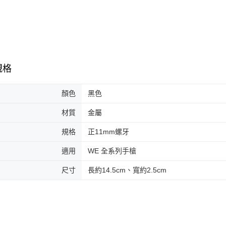
規格
顏色
黑色
材質
金屬
規格
正11mm螺牙
適用
WE 全系列手槍
尺寸
長約14.5cm、寬約2.5cm