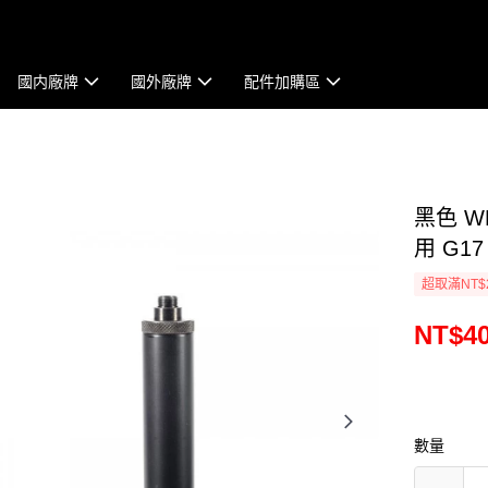
國内廠牌
國外廠牌
配件加購區
黑色 
用 G17
超取滿NT$
NT$4
數量