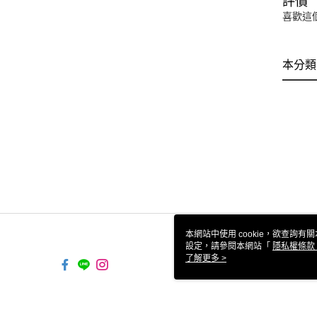
評價
喜歡這
本分類
本網站中使用 cookie，欲查詢有關
設定，請參閱本網站「
隱私權條款
使用 cookie。
了解更多 >