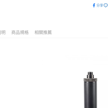
悠遊付
新品上市
玉山商
分享
台新國
AFTEE先
WE
配
台灣樂
相關說明
【關於「A
ATM付款
AFTEE
便利好安
說明
商品規格
相關推薦
貨到付款
１．簡單
２．便利
３．安心
運送方式
【「AFT
１．於結帳
全家取貨
付」結帳
每筆NT$6
２．訂單
３．收到繳
／ATM／
7-11取貨
※ 請注意
每筆NT$6
絡購買商品
先享後付
7-11取貨
※ 交易是
是否繳費成
每筆NT$6
付客戶支
新竹物流
【注意事