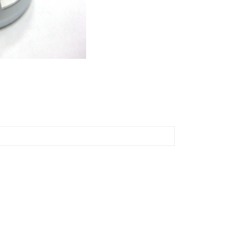
00，滿NT$2,000(含以上)免運費
恩沛科技股份有限公司提供之「AFTEE先享後付」服務完成之
依本服務之必要範圍內提供個人資料，並將交易相關給付款項請
讓予恩沛科技股份有限公司。
個人資料處理事宜，請瀏覽以下網址：
00
ee.tw/terms/#terms3
年的使用者請事先徵得法定代理人或監護人之同意方可使用
黑貓
E先享後付」，若未經同意申辦者引起之損失，本公司不負相關責
00，滿NT$2,000(含以上)免運費
AFTEE先享後付」時，將依據個別帳號之用戶狀況，依本公司
配送
查看運費
核予不同之上限額度；若仍有額度不足之情形，本公司將視審查
用戶進行身份認證。
一人註冊多個帳號或使用他人資訊註冊。若發現惡意使用之情
科技股份有限公司將有權停止該用戶之使用額度並採取法律行