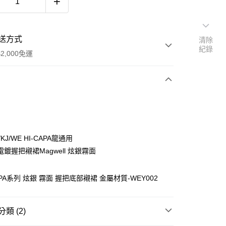
送方式
清除
紀錄
2,000免運
次付款
期付款
0 利率 每期
NT$133
21家銀行
/KJ/WE HI-CAPA龍通用
庫商業銀行
第一商業銀行
鍍握把襯裙Magwell 炫銀霧面
付款
業銀行
彰化商業銀行
業儲蓄銀行
台北富邦商業銀行
CAPA系列 炫銀 霧面 握把底部襯裙 金屬材質-WEY002
華商業銀行
兆豐國際商業銀行
小企業銀行
台中商業銀行
台灣）商業銀行
華泰商業銀行
類 (2)
業銀行
遠東國際商業銀行
業銀行
永豐商業銀行