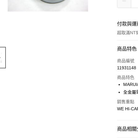
付款與運
超取滿NT$
付款方式
商品特色
信用卡一
商品編號
11931148
信用卡分
商品特色
3 期 
MARUI
合作金
全金屬電
超商取貨
華南商
銷售重點
LINE Pay
上海商
WE HI-
國泰世
Apple Pay
臺灣中
匯豐（
街口支付
商品相關分
聯邦商
元大商