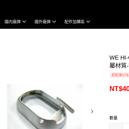
國内廠牌
國外廠牌
配件加購區
WE H
屬材質-
超取滿NT$
NT$4
數量