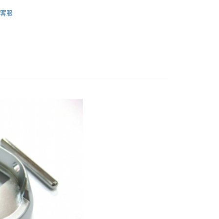
業銀行
星展（台灣）商業銀行
客服
際商業銀行
中國信託商業銀行
享後付
件．耗材
天信用卡公司
FTEE先享後付」】
先享後付是「在收到商品之後才付款」的支付方式。 讓您購物簡單
心！
：不需註冊會員、不需綁卡、不需儲值。
：只要手機號碼，簡訊認證，即可結帳。
：先確認商品／服務後，再付款。
EE先享後付」結帳流程】
方式選擇「AFTEE先享後付」後，將跳轉至「AFTEE先享後
付款
頁面，進行簡訊認證並確認金額後，即可完成結帳。
0，滿NT$2,000(含以上)免運費
成立數日內，您將收到繳費通知簡訊。
費通知簡訊後14天內，點擊此簡訊中的連結，可透過四大超商
網路銀行／等多元方式進行付款，方視為交易完成。
付款
：結帳手續完成當下不需立刻繳費，但若您需要取消訂單，請聯
0，滿NT$2,000(含以上)免運費
的店家。未經商家同意取消之訂單仍視為有效，需透過AFTEE
繳納相關費用。
(快速到店)
否成功請以「AFTEE先享後付 」之結帳頁面顯示為準，若有關於
功／繳費後需取消欲退款等相關疑問，請聯繫「AFTEE先享後
0，滿NT$2,000(含以上)免運費
援中心」
https://netprotections.freshdesk.com/support/home
項】