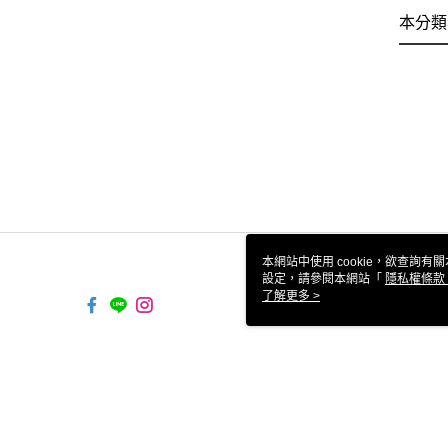
本分類
本網站中使用 cookie，欲查詢有關
設定，請參閱本網站「
隱私權條款
使用 cookie。
了解更多 >