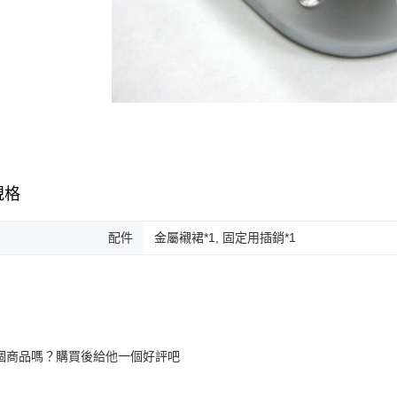
每筆NT$2
１．透過由
交易，需
宅配
求債權轉
２．關於
每筆NT$4
https://aft
３．未成
貨到付款-
「AFTE
每筆NT$2
任。
４．使用「
國家/地區
即時審查
結果請求
５．嚴禁
規格
形，恩沛
動。
配件
金屬襯裙*1, 固定用插銷*1
個商品嗎？購買後給他一個好評吧