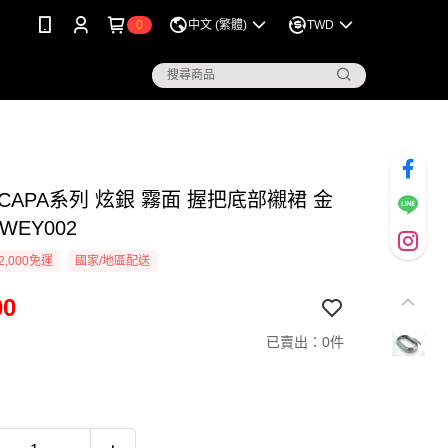
0
中文 (繁體)
TWD
I-CAPA系列 炫銀 霧面 握把底部襯裙 金
WEY002
2,000免運
國家/地區配送
00
已賣出：0件