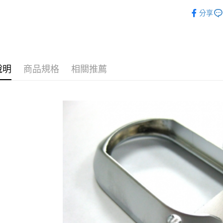
悠遊付
新品上市
玉山商
分享
台新國
AFTEE先
WE
配
台灣樂
相關說明
【關於「A
ATM付款
AFTEE
便利好安
貨到付款
１．簡單
說明
商品規格
相關推薦
２．便利
３．安心
運送方式
【「AFT
１．於結帳
全家取貨
付」結帳
每筆NT$6
２．訂單
３．收到繳
／ATM／
7-11取貨
※ 請注意
每筆NT$6
絡購買商品
先享後付
7-11取貨
※ 交易是
是否繳費成
每筆NT$6
付客戶支
新竹物流
【注意事