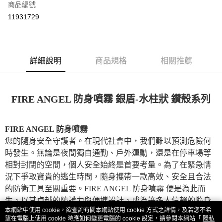
商品編號
信用卡分期付款
11931729
3 期 0 利率 每期
NT$210
21家銀行
合作金庫商業銀行
第一商業銀行
超商取貨付款
華南商業銀行
彰化商業銀行
詳細說明
商品規格
相關推薦
LINE Pay
上海商業儲蓄銀行
台北富邦商業銀行
國泰世華商業銀行
兆豐國際商業銀行
Apple Pay
臺灣中小企業銀行
台中商業銀行
匯豐（台灣）商業銀行
華泰商業銀行
FIRE ANGEL 防身噴霧 銀盾-水柱狀 鑽殼系列
街口支付
聯邦商業銀行
遠東國際商業銀行
元大商業銀行
永豐商業銀行
悠遊付
玉山商業銀行
星展（台灣）商業銀行
FIRE ANGEL 防身噴霧
台新國際商業銀行
中國信託商業銀行
AFTEE先享後付
您的隨身安全守護者。在現代社會中，我們難以預測危險何
台灣樂天信用卡公司
相關說明
時發生。無論是夜間獨自通勤、戶外運動，還是在停車場等
【關於「AFTEE先享後付」】
相對封閉的空間，個人安全始終是首要考量。為了在緊急情
ATM付款
AFTEE先享後付是「在收到商品之後才付款」的支付方式。 讓您購物簡單
況下爭取寶貴的逃生時間，隨身攜帶一款高效、安全且合法
便利好安心！
貨到付款
１．簡單：不需註冊會員、不需綁卡、不需儲值。
的防衛工具至關重要。FIRE ANGEL 防身噴霧 便是為此而
２．便利：只要手機號碼，簡訊認證，即可結帳。
生，以其卓越的防護力與便攜設計，成為許多人信賴的隨身
３．安心：先確認商品／服務後，再付款。
運送方式
本網站中使用 cookie，欲查詢有關本網站使用 cookie 方式之詳情，及若您不希
保鑣。
望在電腦上使用 cookie 時應如何變更電腦的 cookie 設定，請參閱本網站「
隱私