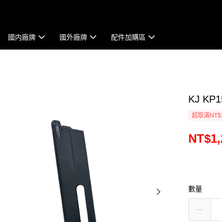
國内廠牌
國外廠牌
配件加購區
KJ KP
超取滿NT$
NT$1,
數量