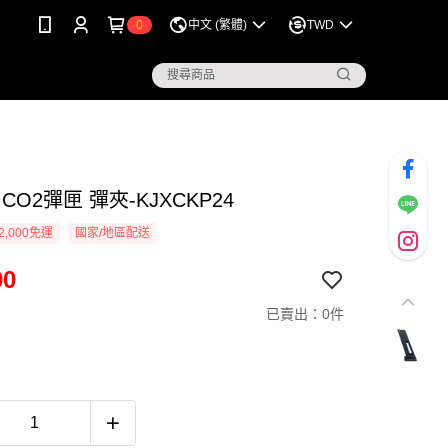
0
中文 (繁體)
TWD
4 CO2彈匣 彈夾-KJXCKP24
2,000免運
國家/地區配送
00
已賣出：0件