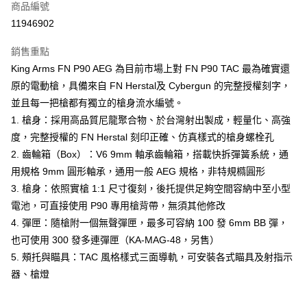
商品編號
信用卡分期付款
11946902
3 期 0 利率 每期
NT$143
21家銀行
銷售重點
合作金庫商業銀行
第一商業銀行
LINE Pay
King Arms FN P90 AEG 為目前市場上對 FN P90 TAC 最為確實還
華南商業銀行
彰化商業銀行
原的電動槍，具備來自 FN Herstal及 Cybergun 的完整授權刻字，
Apple Pay
上海商業儲蓄銀行
台北富邦商業銀行
國泰世華商業銀行
兆豐國際商業銀行
並且每一把槍都有獨立的槍身流水編號。
街口支付
臺灣中小企業銀行
台中商業銀行
1. 槍身：採用高品質尼龍聚合物、於台灣射出製成，輕量化、高強
匯豐（台灣）商業銀行
華泰商業銀行
度，完整授權的 FN Herstal 刻印正確、仿真樣式的槍身螺栓孔
悠遊付
聯邦商業銀行
遠東國際商業銀行
2. 齒輪箱（Box）：V6 9mm 軸承齒輪箱，搭載快拆彈簧系統，通
元大商業銀行
永豐商業銀行
AFTEE先享後付
用規格 9mm 圓形軸承，通用一般 AEG 規格，非特規橢圓形
玉山商業銀行
星展（台灣）商業銀行
相關說明
3. 槍身：依照實槍 1:1 尺寸復刻，後托提供足夠空間容納中至小型
台新國際商業銀行
中國信託商業銀行
【關於「AFTEE先享後付」】
台灣樂天信用卡公司
電池，可直接使用 P90 專用槍背帶，無須其他修改
ATM付款
AFTEE先享後付是「在收到商品之後才付款」的支付方式。 讓您購物簡單
便利好安心！
4. 彈匣：隨槍附一個無聲彈匣，最多可容納 100 發 6mm BB 彈，
貨到付款
１．簡單：不需註冊會員、不需綁卡、不需儲值。
也可使用 300 發多連彈匣（KA-MAG-48，另售）
２．便利：只要手機號碼，簡訊認證，即可結帳。
5. 頰托與瞄具：TAC 風格樣式三面導軌，可安裝各式瞄具及射指示
３．安心：先確認商品／服務後，再付款。
運送方式
器、槍燈
【「AFTEE先享後付」結帳流程】
新竹物流
１．於結帳方式選擇「AFTEE先享後付」後，將跳轉至「AFTEE先享後付」
每筆NT$200，滿NT$2,000(含以上)免運費