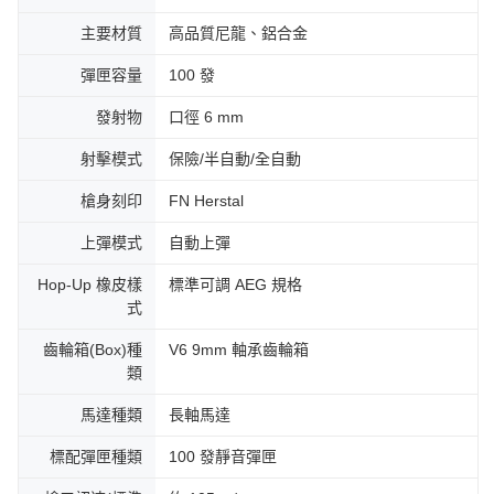
主要材質
高品質尼龍、鋁合金
彈匣容量
100 發
發射物
口徑 6 mm
射擊模式
保險/半自動/全自動
槍身刻印
FN Herstal
上彈模式
自動上彈
Hop-Up 橡皮樣
標準可調 AEG 規格
式
齒輪箱(Box)種
V6 9mm 軸承齒輪箱
類
馬達種類
⾧軸馬達
標配彈匣種類
100 發靜音彈匣