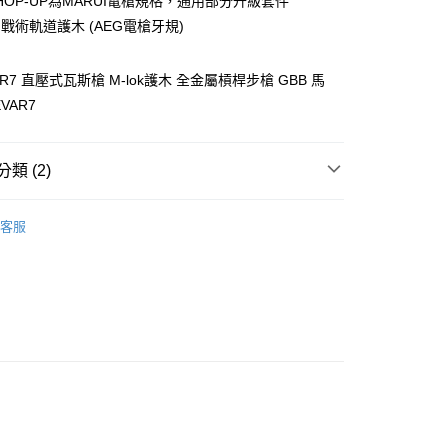
享後付
HOP-UP為MARUI電槍規格，通用部分升級套件
業銀行
星展（台灣）商業銀行
K 戰術軌道護木 (AEG電槍牙規)
際商業銀行
中國信託商業銀行
FTEE先享後付」】
天信用卡公司
先享後付是「在收到商品之後才付款」的支付方式。 讓您購物簡單
vAR7 直壓式瓦斯槍 M-lok護木 全金屬槓桿步槍 GBB 馬
心！
：不需註冊會員、不需綁卡、不需儲值。
VAR7
：只要手機號碼，簡訊認證，即可結帳。
：先確認商品／服務後，再付款。
類 (2)
EE先享後付」結帳流程】
00，滿NT$2,000(含以上)免運費
方式選擇「AFTEE先享後付」後，將跳轉至「AFTEE先享後
頁面，進行簡訊認證並確認金額後，即可完成結帳。
成立數日內，您將收到繳費通知簡訊。
客服
｜
瓦斯槍
費通知簡訊後14天內，點擊此簡訊中的連結，可透過四大超商
00
網路銀行／等多元方式進行付款，方視為交易完成。
：結帳手續完成當下不需立刻繳費，但若您需要取消訂單，請聯
配送
查看運費
的店家。未經商家同意取消之訂單仍視為有效，需透過AFTEE
繳納相關費用。
否成功請以「AFTEE先享後付 」之結帳頁面顯示為準，若有關於
功／繳費後需取消欲退款等相關疑問，請聯繫「AFTEE先享後
援中心」
https://netprotections.freshdesk.com/support/home
項】
恩沛科技股份有限公司提供之「AFTEE先享後付」服務完成之
依本服務之必要範圍內提供個人資料，並將交易相關給付款項請