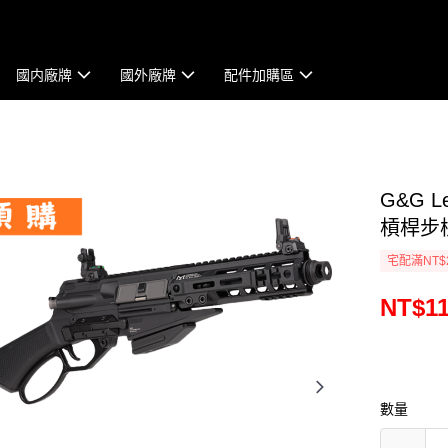
國内廠牌
國外廠牌
配件加購區
G&G 
槓桿步槍
宅配滿NT$
NT$11
數量