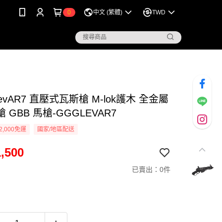
0
中文 (繁體)
TWD
LevAR7 直壓式瓦斯槍 M-lok護木 全金屬
 GBB 馬槍-GGGLEVAR7
2,000免運
國家/地區配送
,500
已賣出：0件