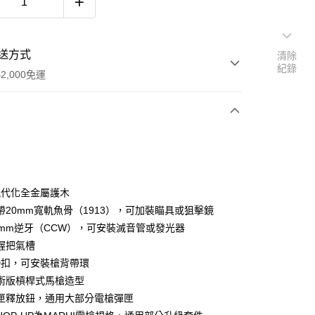
送方式
清除
紀錄
2,000免運
次付款
期付款
0 利率 每期
NT$3,833
21家銀行
k現代化全金屬護木
庫商業銀行
第一商業銀行
帶20mm寬軌魚骨（1913），可加裝瞄具或狙擊鏡
業銀行
彰化商業銀行
4mm逆牙（CCW），可安裝滅音管或發光器
業儲蓄銀行
台北富邦商業銀行
握把氣槽
華商業銀行
兆豐國際商業銀行
D扣，可安裝槍背帶環
小企業銀行
台中商業銀行
術版槓桿式馬槍造型
台灣）商業銀行
華泰商業銀行
業銀行
遠東國際商業銀行
匣釋放鈕，通用大部分電槍彈匣
業銀行
永豐商業銀行