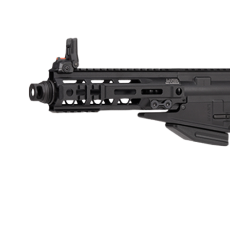
求債權轉
２．關於
https://aft
３．未成
「AFTE
任。
４．使用「
即時審查
結果請求
５．嚴禁
形，恩沛
動。