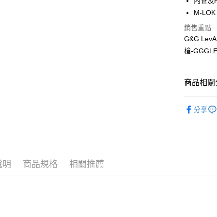
AFTEE先
內管及
玉山商
相關說明
M-LO
台新國
【關於「A
銷售重點
台灣樂
ATM付款
AFTEE
G&G Le
便利好安
１．簡單
槍-GGGLE
２．便利
運送方式
３．安心
新竹物流
商品相關分
【「AFT
每筆NT$2
１．於結帳
付」結帳
新品上市
宅配
２．訂單
分享
槍款選擇
３．收到繳
每筆NT$4
／ATM／
※ 請注意
國家/地區
絡購買商品
先享後付
※ 交易是
說明
商品規格
相關推薦
是否繳費成
付客戶支
【注意事
１．透過由
交易，需