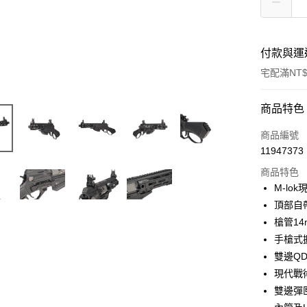
付款與運
宅配滿NT$
付款方式
商品特色
信用卡一
商品編號
11947373
信用卡分
商品特色
3 期 
M-lo
合作金
頂部自
LINE Pay
華南商
槍管1
Apple Pay
上海商
手槍式
國泰世
雙邊Q
街口支付
臺灣中
現代戰
匯豐（
悠遊付
聯邦商
雙邊彈
元大商