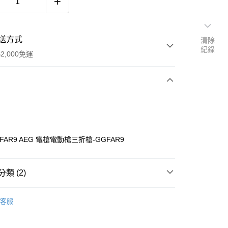
送方式
清除
紀錄
2,000免運
次付款
期付款
0 利率 每期
NT$2,500
21家銀行
 FAR9 AEG 電槍電動槍三折槍-GGFAR9
庫商業銀行
第一商業銀行
業銀行
彰化商業銀行
業儲蓄銀行
台北富邦商業銀行
類 (2)
華商業銀行
兆豐國際商業銀行
小企業銀行
台中商業銀行
客服
台灣）商業銀行
華泰商業銀行
｜
電動槍
業銀行
遠東國際商業銀行
業銀行
永豐商業銀行