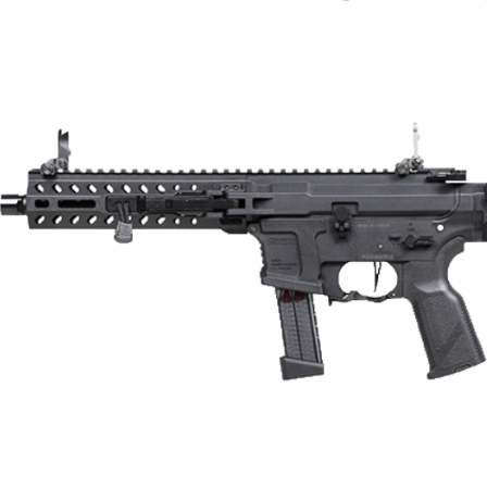
求債權轉
２．關於
https://aft
３．未成
「AFTE
任。
４．使用「
即時審查
結果請求
５．嚴禁
形，恩沛
動。