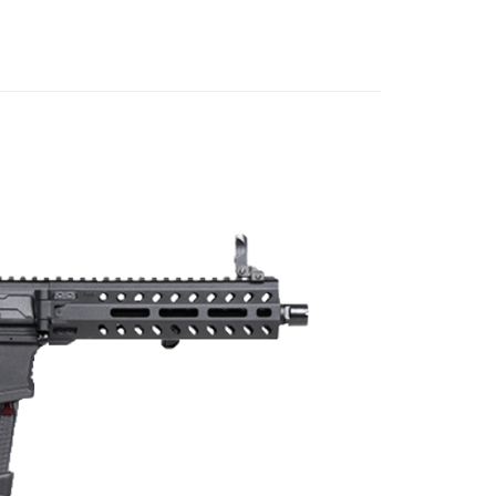
享後付
業銀行
星展（台灣）商業銀行
際商業銀行
中國信託商業銀行
FTEE先享後付」】
天信用卡公司
先享後付是「在收到商品之後才付款」的支付方式。 讓您購物簡單
心！
：不需註冊會員、不需綁卡、不需儲值。
：只要手機號碼，簡訊認證，即可結帳。
：先確認商品／服務後，再付款。
EE先享後付」結帳流程】
00，滿NT$2,000(含以上)免運費
方式選擇「AFTEE先享後付」後，將跳轉至「AFTEE先享後
頁面，進行簡訊認證並確認金額後，即可完成結帳。
成立數日內，您將收到繳費通知簡訊。
費通知簡訊後14天內，點擊此簡訊中的連結，可透過四大超商
00
網路銀行／等多元方式進行付款，方視為交易完成。
：結帳手續完成當下不需立刻繳費，但若您需要取消訂單，請聯
配送
查看運費
的店家。未經商家同意取消之訂單仍視為有效，需透過AFTEE
繳納相關費用。
否成功請以「AFTEE先享後付 」之結帳頁面顯示為準，若有關於
功／繳費後需取消欲退款等相關疑問，請聯繫「AFTEE先享後
援中心」
https://netprotections.freshdesk.com/support/home
項】
恩沛科技股份有限公司提供之「AFTEE先享後付」服務完成之
依本服務之必要範圍內提供個人資料，並將交易相關給付款項請