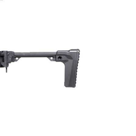
讓予恩沛科技股份有限公司。
個人資料處理事宜，請瀏覽以下網址：
ee.tw/terms/#terms3
年的使用者請事先徵得法定代理人或監護人之同意方可使用
E先享後付」，若未經同意申辦者引起之損失，本公司不負相關責
AFTEE先享後付」時，將依據個別帳號之用戶狀況，依本公司
核予不同之上限額度；若仍有額度不足之情形，本公司將視審查
用戶進行身份認證。
一人註冊多個帳號或使用他人資訊註冊。若發現惡意使用之情
科技股份有限公司將有權停止該用戶之使用額度並採取法律行