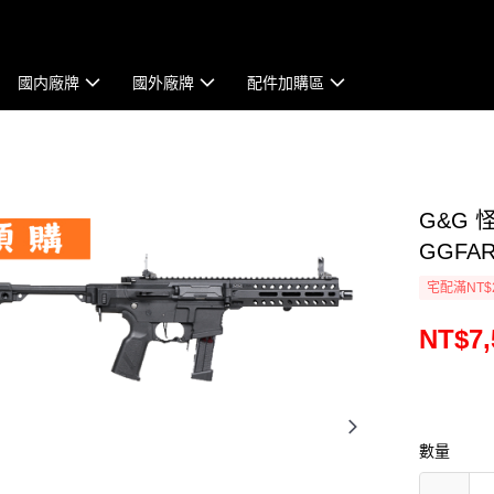
國内廠牌
國外廠牌
配件加購區
G&G 
GGFAR
宅配滿NT$
NT$7,
數量