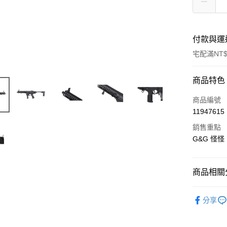
付款與運
宅配滿NT$
付款方式
商品特色
信用卡一
商品編號
11947615
信用卡分
銷售重點
3 期 
G&G 怪怪
合作金
LINE Pay
華南商
Apple Pay
上海商
商品相關分
國泰世
街口支付
新品上市
臺灣中
分享
匯豐（
槍款選擇
悠遊付
聯邦商
元大商