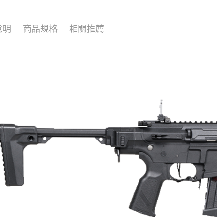
AFTEE先
玉山商
相關說明
台新國
【關於「A
說明
商品規格
相關推薦
台灣樂
ATM付款
AFTEE
便利好安
１．簡單
２．便利
運送方式
３．安心
新竹物流
【「AFT
每筆NT$2
１．於結帳
付」結帳
宅配
２．訂單
３．收到繳
每筆NT$4
／ATM／
※ 請注意
國家/地區
絡購買商品
先享後付
※ 交易是
是否繳費成
付客戶支
【注意事
１．透過由
交易，需