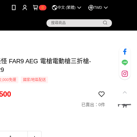
0
中文 (繁體)
TWD
怪怪 FAR9 AEG 電槍電動槍三折槍-
9
2,000免運
國家/地區配送
500
已賣出：0件