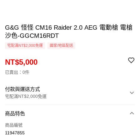
G&G 怪怪 CM16 Raider 2.0 AEG 電動槍 電槍
沙色-GGCM16RDT
宅配滿NT$2,000免運
國家/地區配送
NT$5,000
已賣出：0件
付款與運送方式
宅配滿NT$2,000免運
付款方式
商品特色
信用卡一次付款
商品編號
信用卡分期付款
11947855
3 期 0 利率 每期
NT$1,666
21家銀行