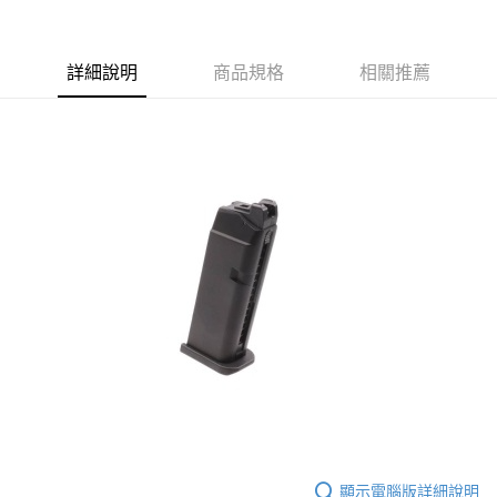
合作金庫商業銀行
第一商業銀行
超商取貨付款
華南商業銀行
彰化商業銀行
詳細說明
商品規格
相關推薦
LINE Pay
上海商業儲蓄銀行
台北富邦商業銀行
國泰世華商業銀行
兆豐國際商業銀行
Apple Pay
臺灣中小企業銀行
台中商業銀行
匯豐（台灣）商業銀行
華泰商業銀行
街口支付
聯邦商業銀行
遠東國際商業銀行
元大商業銀行
永豐商業銀行
悠遊付
玉山商業銀行
星展（台灣）商業銀行
台新國際商業銀行
中國信託商業銀行
AFTEE先享後付
台灣樂天信用卡公司
相關說明
【關於「AFTEE先享後付」】
ATM付款
AFTEE先享後付是「在收到商品之後才付款」的支付方式。 讓您購物簡單
便利好安心！
貨到付款
１．簡單：不需註冊會員、不需綁卡、不需儲值。
２．便利：只要手機號碼，簡訊認證，即可結帳。
３．安心：先確認商品／服務後，再付款。
運送方式
【「AFTEE先享後付」結帳流程】
全家取貨付款
１．於結帳方式選擇「AFTEE先享後付」後，將跳轉至「AFTEE先享後付」
每筆NT$60，滿NT$2,000(含以上)免運費
結帳頁面，進行簡訊認證並確認金額後，即可完成結帳。
顯示電腦版詳細說明
２．訂單成立數日內，您將收到繳費通知簡訊。