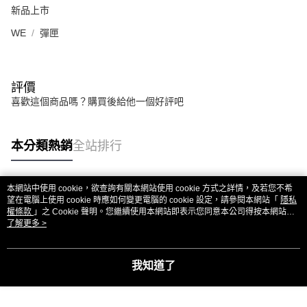
新品上市
WE
彈匣
評價
喜歡這個商品嗎？購買後給他一個好評吧
本分類熱銷
全站排行
本網站中使用 cookie，欲查詢有關本網站使用 cookie 方式之詳情，及若您不希
熱門標籤
望在電腦上使用 cookie 時應如何變更電腦的 cookie 設定，請參閱本網站「
隱私
權條款
」之 Cookie 聲明。您繼續使用本網站即表示您同意本公司得按本網站使
用條款之 Cookie 聲明使用 cookie。
了解更多 >
我知道了