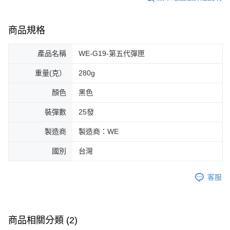
7-11取貨付款
３．收到繳費通知簡訊後14天內，點擊此簡訊中的連結，可透過四大超商／
ATM／網路銀行／等多元方式進行付款，方視為交易完成。
每筆NT$60，滿NT$2,000(含以上)免運費
※ 請注意：結帳手續完成當下不需立刻繳費，但若您需要取消訂單，請聯絡
商品規格
購買商品的店家。未經商家同意取消之訂單仍視為有效，需透過AFTEE先享
7-11取貨(快速到店)
後付繳納相關費用。
產品名稱
WE-G19-第五代彈匣
每筆NT$60，滿NT$2,000(含以上)免運費
※ 交易是否成功請以「AFTEE先享後付 」之結帳頁面顯示為準，若有關於
是否繳費成功／繳費後需取消欲退款等相關疑問，請聯繫「AFTEE先享後付
重量(克）
280g
客戶支援中心」
https://netprotections.freshdesk.com/support/home
新竹物流
每筆NT$200，滿NT$2,000(含以上)免運費
【注意事項】
顏色
黑色
１．透過由恩沛科技股份有限公司提供之「AFTEE先享後付」服務完成之交
郵局
易，需依本服務之必要範圍內提供個人資料，並將交易相關給付款項請求債
裝彈數
25發
權轉讓予恩沛科技股份有限公司。
每筆NT$150，滿NT$2,000(含以上)免運費
２．關於個人資料處理事宜，請瀏覽以下網址：
製造商
製造商：WE
https://aftee.tw/terms/#terms3
宅配
３．未成年的使用者請事先徵得法定代理人或監護人之同意方可使用
國別
台灣
每筆NT$400
「AFTEE先享後付」，若未經同意申辦者引起之損失，本公司不負相關責
任。
貨到付款-黑貓
４．使用「AFTEE先享後付」時，將依據個別帳號之用戶狀況，依本公司即
客服
時審查核予不同之上限額度；若仍有額度不足之情形，本公司將視審查結果
每筆NT$200，滿NT$2,000(含以上)免運費
請求用戶進行身份認證。
５．嚴禁一人註冊多個帳號或使用他人資訊註冊。若發現惡意使用之情形，
國家/地區配送
查看運費
恩沛科技股份有限公司將有權停止該用戶之使用額度並採取法律行動。
商品相關分類 (2)