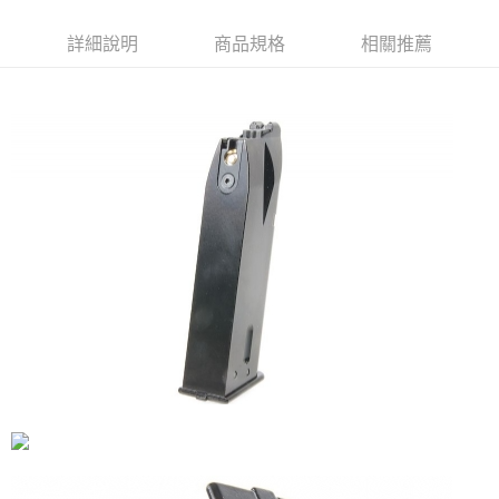
合作金庫商業銀行
第一商業銀行
超商取貨付款
華南商業銀行
彰化商業銀行
詳細說明
商品規格
相關推薦
LINE Pay
上海商業儲蓄銀行
台北富邦商業銀行
國泰世華商業銀行
兆豐國際商業銀行
Apple Pay
臺灣中小企業銀行
台中商業銀行
匯豐（台灣）商業銀行
華泰商業銀行
街口支付
聯邦商業銀行
遠東國際商業銀行
元大商業銀行
永豐商業銀行
悠遊付
玉山商業銀行
星展（台灣）商業銀行
台新國際商業銀行
中國信託商業銀行
AFTEE先享後付
台灣樂天信用卡公司
相關說明
【關於「AFTEE先享後付」】
ATM付款
AFTEE先享後付是「在收到商品之後才付款」的支付方式。 讓您購物簡單
便利好安心！
貨到付款
１．簡單：不需註冊會員、不需綁卡、不需儲值。
２．便利：只要手機號碼，簡訊認證，即可結帳。
３．安心：先確認商品／服務後，再付款。
運送方式
【「AFTEE先享後付」結帳流程】
全家取貨付款
１．於結帳方式選擇「AFTEE先享後付」後，將跳轉至「AFTEE先享後付」
每筆NT$60，滿NT$2,000(含以上)免運費
結帳頁面，進行簡訊認證並確認金額後，即可完成結帳。
２．訂單成立數日內，您將收到繳費通知簡訊。
7-11取貨付款
３．收到繳費通知簡訊後14天內，點擊此簡訊中的連結，可透過四大超商／