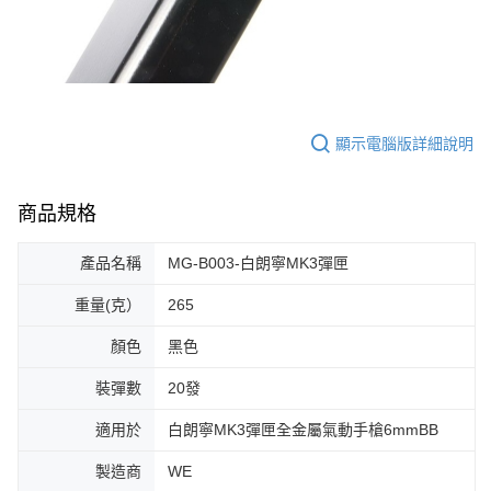
顯示電腦版詳細說明
商品規格
產品名稱
MG-B003-白朗寧MK3彈匣
重量(克）
265
顏色
黑色
裝彈數
20發
適用於
白朗寧MK3彈匣全金屬氣動手槍6mmBB
製造商
WE