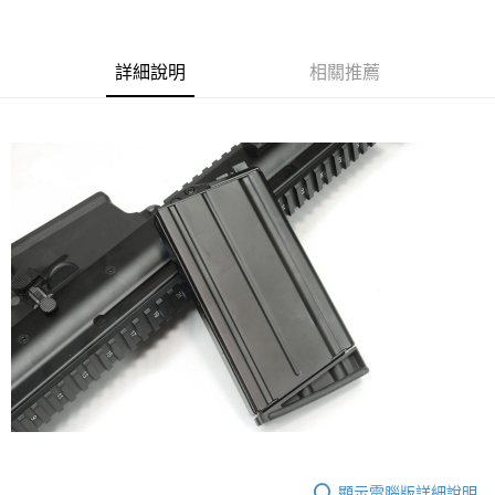
合作金庫商業銀行
第一商業銀行
超商取貨付款
華南商業銀行
彰化商業銀行
詳細說明
相關推薦
LINE Pay
上海商業儲蓄銀行
台北富邦商業銀行
國泰世華商業銀行
兆豐國際商業銀行
Apple Pay
臺灣中小企業銀行
台中商業銀行
匯豐（台灣）商業銀行
華泰商業銀行
街口支付
聯邦商業銀行
遠東國際商業銀行
元大商業銀行
永豐商業銀行
悠遊付
玉山商業銀行
星展（台灣）商業銀行
台新國際商業銀行
中國信託商業銀行
AFTEE先享後付
台灣樂天信用卡公司
相關說明
【關於「AFTEE先享後付」】
ATM付款
AFTEE先享後付是「在收到商品之後才付款」的支付方式。 讓您購物簡單
便利好安心！
貨到付款
１．簡單：不需註冊會員、不需綁卡、不需儲值。
２．便利：只要手機號碼，簡訊認證，即可結帳。
３．安心：先確認商品／服務後，再付款。
運送方式
【「AFTEE先享後付」結帳流程】
全家取貨付款
１．於結帳方式選擇「AFTEE先享後付」後，將跳轉至「AFTEE先享後付」
每筆NT$60，滿NT$2,000(含以上)免運費
結帳頁面，進行簡訊認證並確認金額後，即可完成結帳。
顯示電腦版詳細說明
２．訂單成立數日內，您將收到繳費通知簡訊。