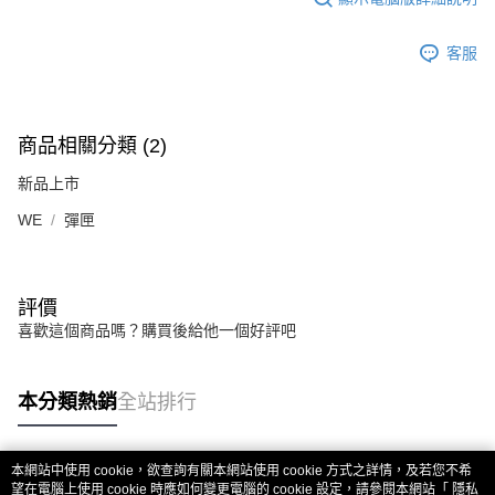
7-11取貨付款
３．收到繳費通知簡訊後14天內，點擊此簡訊中的連結，可透過四大超商／
ATM／網路銀行／等多元方式進行付款，方視為交易完成。
每筆NT$60，滿NT$2,000(含以上)免運費
客服
※ 請注意：結帳手續完成當下不需立刻繳費，但若您需要取消訂單，請聯絡
購買商品的店家。未經商家同意取消之訂單仍視為有效，需透過AFTEE先享
7-11取貨(快速到店)
後付繳納相關費用。
每筆NT$60，滿NT$2,000(含以上)免運費
※ 交易是否成功請以「AFTEE先享後付 」之結帳頁面顯示為準，若有關於
是否繳費成功／繳費後需取消欲退款等相關疑問，請聯繫「AFTEE先享後付
商品相關分類 (2)
客戶支援中心」
https://netprotections.freshdesk.com/support/home
新竹物流
新品上市
每筆NT$200，滿NT$2,000(含以上)免運費
【注意事項】
１．透過由恩沛科技股份有限公司提供之「AFTEE先享後付」服務完成之交
WE
彈匣
郵局
易，需依本服務之必要範圍內提供個人資料，並將交易相關給付款項請求債
權轉讓予恩沛科技股份有限公司。
每筆NT$150，滿NT$2,000(含以上)免運費
２．關於個人資料處理事宜，請瀏覽以下網址：
https://aftee.tw/terms/#terms3
宅配
評價
３．未成年的使用者請事先徵得法定代理人或監護人之同意方可使用
每筆NT$400
喜歡這個商品嗎？購買後給他一個好評吧
「AFTEE先享後付」，若未經同意申辦者引起之損失，本公司不負相關責
任。
貨到付款-黑貓
４．使用「AFTEE先享後付」時，將依據個別帳號之用戶狀況，依本公司即
時審查核予不同之上限額度；若仍有額度不足之情形，本公司將視審查結果
本分類熱銷
全站排行
每筆NT$200，滿NT$2,000(含以上)免運費
請求用戶進行身份認證。
５．嚴禁一人註冊多個帳號或使用他人資訊註冊。若發現惡意使用之情形，
國家/地區配送
查看運費
恩沛科技股份有限公司將有權停止該用戶之使用額度並採取法律行動。
本網站中使用 cookie，欲查詢有關本網站使用 cookie 方式之詳情，及若您不希
熱門標籤
望在電腦上使用 cookie 時應如何變更電腦的 cookie 設定，請參閱本網站「
隱私