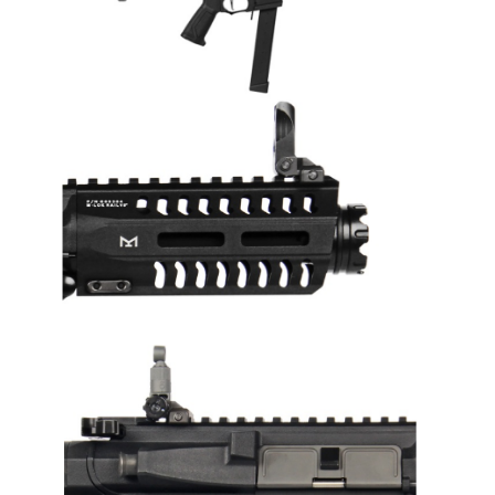
國家/地區配送
查看運費
※ 請注意：結帳手續完成當下不需立刻繳費，但若您需要取消訂單，請聯絡
購買商品的店家。未經商家同意取消之訂單仍視為有效，需透過AFTEE先享
後付繳納相關費用。
※ 交易是否成功請以「AFTEE先享後付 」之結帳頁面顯示為準，若有關於
是否繳費成功／繳費後需取消欲退款等相關疑問，請聯繫「AFTEE先享後付
客戶支援中心」
https://netprotections.freshdesk.com/support/home
【注意事項】
１．透過由恩沛科技股份有限公司提供之「AFTEE先享後付」服務完成之交
易，需依本服務之必要範圍內提供個人資料，並將交易相關給付款項請求債
權轉讓予恩沛科技股份有限公司。
２．關於個人資料處理事宜，請瀏覽以下網址：
https://aftee.tw/terms/#terms3
３．未成年的使用者請事先徵得法定代理人或監護人之同意方可使用
「AFTEE先享後付」，若未經同意申辦者引起之損失，本公司不負相關責
任。
４．使用「AFTEE先享後付」時，將依據個別帳號之用戶狀況，依本公司即
時審查核予不同之上限額度；若仍有額度不足之情形，本公司將視審查結果
請求用戶進行身份認證。
５．嚴禁一人註冊多個帳號或使用他人資訊註冊。若發現惡意使用之情形，
恩沛科技股份有限公司將有權停止該用戶之使用額度並採取法律行動。