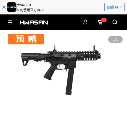
Hwasan
開啟APP
立刻使用官方APP
0
1
/
1