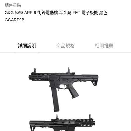
銷售重點
合作金庫商業銀行
第一商業銀行
LINE Pay
G&G 怪怪 ARP-9 衝鋒電動槍 半金屬 FET 電子板機 黑色-
華南商業銀行
彰化商業銀行
GGARP9B
Apple Pay
上海商業儲蓄銀行
台北富邦商業銀行
國泰世華商業銀行
兆豐國際商業銀行
街口支付
臺灣中小企業銀行
台中商業銀行
匯豐（台灣）商業銀行
華泰商業銀行
悠遊付
聯邦商業銀行
遠東國際商業銀行
詳細說明
商品規格
相關推薦
元大商業銀行
永豐商業銀行
AFTEE先享後付
玉山商業銀行
星展（台灣）商業銀行
相關說明
台新國際商業銀行
中國信託商業銀行
【關於「AFTEE先享後付」】
台灣樂天信用卡公司
ATM付款
AFTEE先享後付是「在收到商品之後才付款」的支付方式。 讓您購物簡單
便利好安心！
１．簡單：不需註冊會員、不需綁卡、不需儲值。
運送方式
２．便利：只要手機號碼，簡訊認證，即可結帳。
３．安心：先確認商品／服務後，再付款。
新竹物流
每筆NT$200，滿NT$2,000(含以上)免運費
【「AFTEE先享後付」結帳流程】
１．於結帳方式選擇「AFTEE先享後付」後，將跳轉至「AFTEE先享後付」
宅配
結帳頁面，進行簡訊認證並確認金額後，即可完成結帳。
２．訂單成立數日內，您將收到繳費通知簡訊。
每筆NT$400
３．收到繳費通知簡訊後14天內，點擊此簡訊中的連結，可透過四大超商／
ATM／網路銀行／等多元方式進行付款，方視為交易完成。