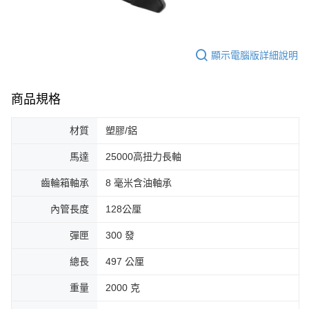
顯示電腦版詳細說明
商品規格
材質
塑膠/鋁
馬達
25000高扭力長軸
齒輪箱軸承
8 毫米含油軸承
內管長度
128公厘
彈匣
300 發
總長
497 公厘
重量
2000 克