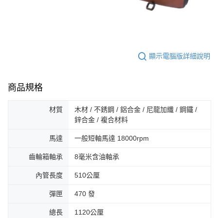
顯示電腦版詳細說明
商品規格
材質
木材 / 不銹鋼 / 鋁合金 / 尼龍加纖 / 鋼鐵 /
鋅合金 / 複合材料
馬達
一般短軸馬達 18000rpm
齒輪箱軸承
8毫米含油軸承
內管長度
510公厘
彈匣
470 發
總長
1120公厘