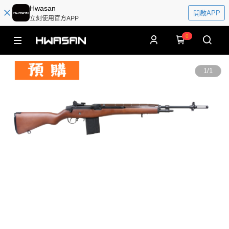
Hwasan
開啟APP
立刻使用官方APP
0
1
/
1