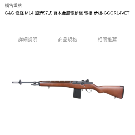
銷售重點
合作金庫商業銀行
第一商業銀行
LINE Pay
G&G 怪怪 M14 國造57式 實木金屬電動槍 電槍 步槍-GGGR14VET
華南商業銀行
彰化商業銀行
Apple Pay
上海商業儲蓄銀行
台北富邦商業銀行
國泰世華商業銀行
兆豐國際商業銀行
街口支付
臺灣中小企業銀行
台中商業銀行
詳細說明
商品規格
相關推薦
匯豐（台灣）商業銀行
華泰商業銀行
悠遊付
聯邦商業銀行
遠東國際商業銀行
元大商業銀行
永豐商業銀行
AFTEE先享後付
玉山商業銀行
星展（台灣）商業銀行
相關說明
台新國際商業銀行
中國信託商業銀行
【關於「AFTEE先享後付」】
台灣樂天信用卡公司
ATM付款
AFTEE先享後付是「在收到商品之後才付款」的支付方式。 讓您購物簡單
便利好安心！
１．簡單：不需註冊會員、不需綁卡、不需儲值。
運送方式
２．便利：只要手機號碼，簡訊認證，即可結帳。
３．安心：先確認商品／服務後，再付款。
新竹物流
每筆NT$200，滿NT$2,000(含以上)免運費
【「AFTEE先享後付」結帳流程】
１．於結帳方式選擇「AFTEE先享後付」後，將跳轉至「AFTEE先享後付」
宅配
結帳頁面，進行簡訊認證並確認金額後，即可完成結帳。
２．訂單成立數日內，您將收到繳費通知簡訊。
每筆NT$400
３．收到繳費通知簡訊後14天內，點擊此簡訊中的連結，可透過四大超商／
ATM／網路銀行／等多元方式進行付款，方視為交易完成。