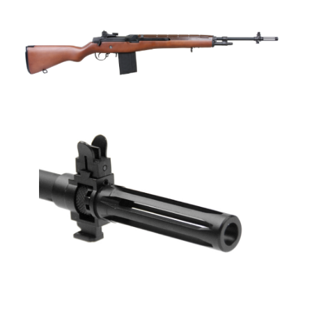
國家/地區配送
查看運費
※ 請注意：結帳手續完成當下不需立刻繳費，但若您需要取消訂單，請聯絡
購買商品的店家。未經商家同意取消之訂單仍視為有效，需透過AFTEE先享
後付繳納相關費用。
※ 交易是否成功請以「AFTEE先享後付 」之結帳頁面顯示為準，若有關於
是否繳費成功／繳費後需取消欲退款等相關疑問，請聯繫「AFTEE先享後付
客戶支援中心」
https://netprotections.freshdesk.com/support/home
【注意事項】
１．透過由恩沛科技股份有限公司提供之「AFTEE先享後付」服務完成之交
易，需依本服務之必要範圍內提供個人資料，並將交易相關給付款項請求債
權轉讓予恩沛科技股份有限公司。
２．關於個人資料處理事宜，請瀏覽以下網址：
https://aftee.tw/terms/#terms3
３．未成年的使用者請事先徵得法定代理人或監護人之同意方可使用
「AFTEE先享後付」，若未經同意申辦者引起之損失，本公司不負相關責
任。
４．使用「AFTEE先享後付」時，將依據個別帳號之用戶狀況，依本公司即
時審查核予不同之上限額度；若仍有額度不足之情形，本公司將視審查結果
請求用戶進行身份認證。
５．嚴禁一人註冊多個帳號或使用他人資訊註冊。若發現惡意使用之情形，
恩沛科技股份有限公司將有權停止該用戶之使用額度並採取法律行動。