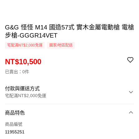
G&G 怪怪 M14 國造57式 實木金屬電動槍 電槍
步槍-GGGR14VET
宅配滿NT$2,000免運
國家/地區配送
NT$10,500
已賣出：0件
付款與運送方式
宅配滿NT$2,000免運
付款方式
商品特色
信用卡一次付款
商品編號
信用卡分期付款
11955251
3 期 0 利率 每期
NT$3,500
21家銀行