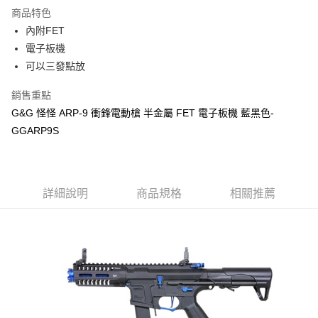
商品特色
合作金庫商業銀行
第一商業銀行
LINE Pay
內附FET
華南商業銀行
彰化商業銀行
電子板機
Apple Pay
上海商業儲蓄銀行
台北富邦商業銀行
國泰世華商業銀行
兆豐國際商業銀行
可以三發點放
街口支付
臺灣中小企業銀行
台中商業銀行
銷售重點
匯豐（台灣）商業銀行
華泰商業銀行
悠遊付
聯邦商業銀行
遠東國際商業銀行
G&G 怪怪 ARP-9 衝鋒電動槍 半金屬 FET 電子板機 藍黑色-
元大商業銀行
永豐商業銀行
AFTEE先享後付
GGARP9S
玉山商業銀行
星展（台灣）商業銀行
相關說明
台新國際商業銀行
中國信託商業銀行
【關於「AFTEE先享後付」】
台灣樂天信用卡公司
ATM付款
AFTEE先享後付是「在收到商品之後才付款」的支付方式。 讓您購物簡單
便利好安心！
詳細說明
商品規格
相關推薦
１．簡單：不需註冊會員、不需綁卡、不需儲值。
運送方式
２．便利：只要手機號碼，簡訊認證，即可結帳。
３．安心：先確認商品／服務後，再付款。
新竹物流
每筆NT$200，滿NT$2,000(含以上)免運費
【「AFTEE先享後付」結帳流程】
１．於結帳方式選擇「AFTEE先享後付」後，將跳轉至「AFTEE先享後付」
宅配
結帳頁面，進行簡訊認證並確認金額後，即可完成結帳。
２．訂單成立數日內，您將收到繳費通知簡訊。
每筆NT$400
３．收到繳費通知簡訊後14天內，點擊此簡訊中的連結，可透過四大超商／
ATM／網路銀行／等多元方式進行付款，方視為交易完成。