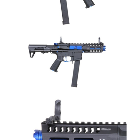
國家/地區配送
查看運費
※ 請注意：結帳手續完成當下不需立刻繳費，但若您需要取消訂單，請聯絡
購買商品的店家。未經商家同意取消之訂單仍視為有效，需透過AFTEE先享
後付繳納相關費用。
※ 交易是否成功請以「AFTEE先享後付 」之結帳頁面顯示為準，若有關於
是否繳費成功／繳費後需取消欲退款等相關疑問，請聯繫「AFTEE先享後付
客戶支援中心」
https://netprotections.freshdesk.com/support/home
【注意事項】
１．透過由恩沛科技股份有限公司提供之「AFTEE先享後付」服務完成之交
易，需依本服務之必要範圍內提供個人資料，並將交易相關給付款項請求債
權轉讓予恩沛科技股份有限公司。
２．關於個人資料處理事宜，請瀏覽以下網址：
https://aftee.tw/terms/#terms3
３．未成年的使用者請事先徵得法定代理人或監護人之同意方可使用
「AFTEE先享後付」，若未經同意申辦者引起之損失，本公司不負相關責
任。
４．使用「AFTEE先享後付」時，將依據個別帳號之用戶狀況，依本公司即
時審查核予不同之上限額度；若仍有額度不足之情形，本公司將視審查結果
請求用戶進行身份認證。
５．嚴禁一人註冊多個帳號或使用他人資訊註冊。若發現惡意使用之情形，
恩沛科技股份有限公司將有權停止該用戶之使用額度並採取法律行動。