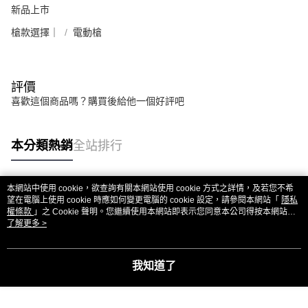
新品上市
槍款選擇｜
電動槍
評價
喜歡這個商品嗎？購買後給他一個好評吧
本分類熱銷
全站排行
本網站中使用 cookie，欲查詢有關本網站使用 cookie 方式之詳情，及若您不希
熱門標籤
望在電腦上使用 cookie 時應如何變更電腦的 cookie 設定，請參閱本網站「
隱私
權條款
」之 Cookie 聲明。您繼續使用本網站即表示您同意本公司得按本網站使
用條款之 Cookie 聲明使用 cookie。
了解更多 >
我知道了