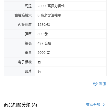
馬達
25000高扭力長軸
齒輪箱軸承
8 毫米含油軸承
內管長度
128公厘
彈匣
300 發
總長
497 公厘
重量
2000 克
電子板機
有
晶片
有
客服
商品相關分類 (3)
查看全部