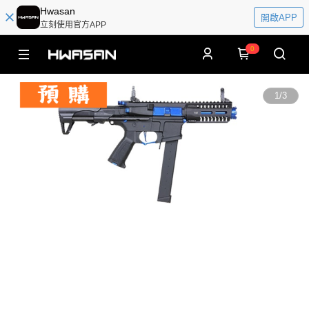
Hwasan
開啟APP
立刻使用官方APP
0
1
/
3