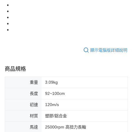
顯示電腦版詳細說明
商品規格
重量
3.09kg
長度
92~100cm
初速
120m/s
材質
塑膠/鋁合金
馬達
25000rpm 高扭力長軸