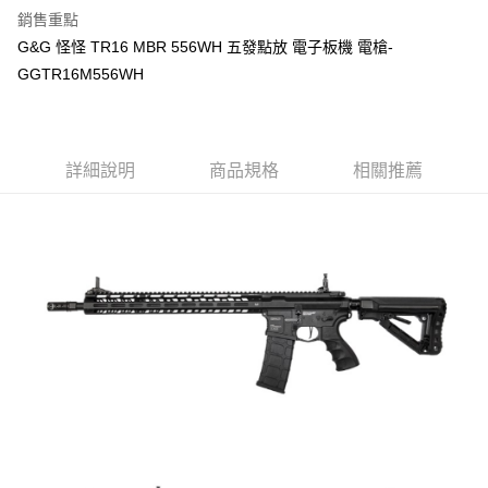
銷售重點
合作金庫商業銀行
第一商業銀行
LINE Pay
G&G 怪怪 TR16 MBR 556WH 五發點放 電子板機 電槍-
華南商業銀行
彰化商業銀行
GGTR16M556WH
Apple Pay
上海商業儲蓄銀行
台北富邦商業銀行
國泰世華商業銀行
兆豐國際商業銀行
街口支付
臺灣中小企業銀行
台中商業銀行
匯豐（台灣）商業銀行
華泰商業銀行
悠遊付
聯邦商業銀行
遠東國際商業銀行
詳細說明
商品規格
相關推薦
元大商業銀行
永豐商業銀行
AFTEE先享後付
玉山商業銀行
星展（台灣）商業銀行
相關說明
台新國際商業銀行
中國信託商業銀行
【關於「AFTEE先享後付」】
台灣樂天信用卡公司
ATM付款
AFTEE先享後付是「在收到商品之後才付款」的支付方式。 讓您購物簡單
便利好安心！
１．簡單：不需註冊會員、不需綁卡、不需儲值。
運送方式
２．便利：只要手機號碼，簡訊認證，即可結帳。
３．安心：先確認商品／服務後，再付款。
新竹物流
每筆NT$200，滿NT$2,000(含以上)免運費
【「AFTEE先享後付」結帳流程】
１．於結帳方式選擇「AFTEE先享後付」後，將跳轉至「AFTEE先享後付」
宅配
結帳頁面，進行簡訊認證並確認金額後，即可完成結帳。
２．訂單成立數日內，您將收到繳費通知簡訊。
每筆NT$400
３．收到繳費通知簡訊後14天內，點擊此簡訊中的連結，可透過四大超商／
ATM／網路銀行／等多元方式進行付款，方視為交易完成。