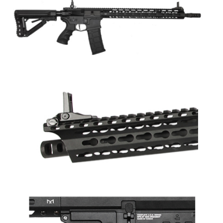
國家/地區配送
查看運費
※ 請注意：結帳手續完成當下不需立刻繳費，但若您需要取消訂單，請聯絡
購買商品的店家。未經商家同意取消之訂單仍視為有效，需透過AFTEE先享
後付繳納相關費用。
※ 交易是否成功請以「AFTEE先享後付 」之結帳頁面顯示為準，若有關於
是否繳費成功／繳費後需取消欲退款等相關疑問，請聯繫「AFTEE先享後付
客戶支援中心」
https://netprotections.freshdesk.com/support/home
【注意事項】
１．透過由恩沛科技股份有限公司提供之「AFTEE先享後付」服務完成之交
易，需依本服務之必要範圍內提供個人資料，並將交易相關給付款項請求債
權轉讓予恩沛科技股份有限公司。
２．關於個人資料處理事宜，請瀏覽以下網址：
https://aftee.tw/terms/#terms3
３．未成年的使用者請事先徵得法定代理人或監護人之同意方可使用
「AFTEE先享後付」，若未經同意申辦者引起之損失，本公司不負相關責
任。
４．使用「AFTEE先享後付」時，將依據個別帳號之用戶狀況，依本公司即
時審查核予不同之上限額度；若仍有額度不足之情形，本公司將視審查結果
請求用戶進行身份認證。
５．嚴禁一人註冊多個帳號或使用他人資訊註冊。若發現惡意使用之情形，
恩沛科技股份有限公司將有權停止該用戶之使用額度並採取法律行動。