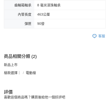
齒輪箱軸承
8 毫米滾珠軸承
內管長度
463公厘
彈匣
90發
客服
商品相關分類 (2)
新品上市
槍款選擇｜
電動槍
評價
喜歡這個商品嗎？購買後給他一個好評吧