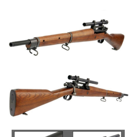
國家/地區配送
查看運費
※ 請注意：結帳手續完成當下不需立刻繳費，但若您需要取消訂單，請聯絡
購買商品的店家。未經商家同意取消之訂單仍視為有效，需透過AFTEE先享
後付繳納相關費用。
※ 交易是否成功請以「AFTEE先享後付 」之結帳頁面顯示為準，若有關於
是否繳費成功／繳費後需取消欲退款等相關疑問，請聯繫「AFTEE先享後付
客戶支援中心」
https://netprotections.freshdesk.com/support/home
【注意事項】
１．透過由恩沛科技股份有限公司提供之「AFTEE先享後付」服務完成之交
易，需依本服務之必要範圍內提供個人資料，並將交易相關給付款項請求債
權轉讓予恩沛科技股份有限公司。
２．關於個人資料處理事宜，請瀏覽以下網址：
https://aftee.tw/terms/#terms3
３．未成年的使用者請事先徵得法定代理人或監護人之同意方可使用
「AFTEE先享後付」，若未經同意申辦者引起之損失，本公司不負相關責
任。
４．使用「AFTEE先享後付」時，將依據個別帳號之用戶狀況，依本公司即
時審查核予不同之上限額度；若仍有額度不足之情形，本公司將視審查結果
請求用戶進行身份認證。
５．嚴禁一人註冊多個帳號或使用他人資訊註冊。若發現惡意使用之情形，
恩沛科技股份有限公司將有權停止該用戶之使用額度並採取法律行動。