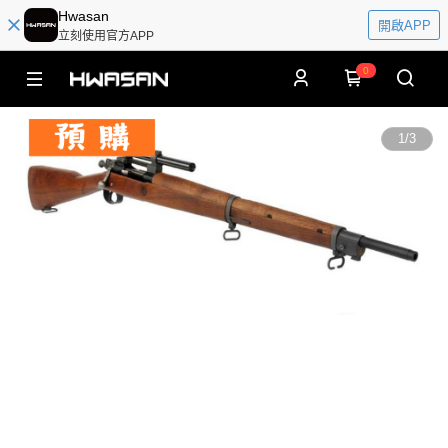
Hwasan
開啟APP
立刻使用官方APP
0
1
/
3