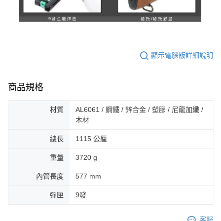
顯示電腦版詳細說明
商品規格
材質
AL6061 / 鋼鐵 / 鋅合金 / 塑膠 / 尼龍加纖 /
木材
總長
1115 公厘
重量
3720 g
內管長度
577 mm
彈匣
9發
客服