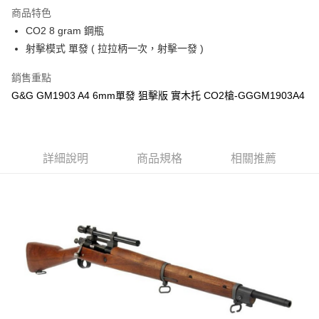
商品特色
合作金庫商業銀行
第一商業銀行
LINE Pay
CO2 8 gram 鋼瓶
華南商業銀行
彰化商業銀行
射擊模式 單發 ( 拉拉柄一次，射擊一發 )
Apple Pay
上海商業儲蓄銀行
台北富邦商業銀行
國泰世華商業銀行
兆豐國際商業銀行
街口支付
銷售重點
臺灣中小企業銀行
台中商業銀行
G&G GM1903 A4 6mm單發 狙擊版 實木托 CO2槍-GGGM1903A4
匯豐（台灣）商業銀行
華泰商業銀行
悠遊付
聯邦商業銀行
遠東國際商業銀行
元大商業銀行
永豐商業銀行
AFTEE先享後付
玉山商業銀行
星展（台灣）商業銀行
相關說明
台新國際商業銀行
中國信託商業銀行
詳細說明
商品規格
相關推薦
【關於「AFTEE先享後付」】
台灣樂天信用卡公司
ATM付款
AFTEE先享後付是「在收到商品之後才付款」的支付方式。 讓您購物簡單
便利好安心！
１．簡單：不需註冊會員、不需綁卡、不需儲值。
運送方式
２．便利：只要手機號碼，簡訊認證，即可結帳。
３．安心：先確認商品／服務後，再付款。
新竹物流
每筆NT$200，滿NT$2,000(含以上)免運費
【「AFTEE先享後付」結帳流程】
１．於結帳方式選擇「AFTEE先享後付」後，將跳轉至「AFTEE先享後付」
宅配
結帳頁面，進行簡訊認證並確認金額後，即可完成結帳。
２．訂單成立數日內，您將收到繳費通知簡訊。
每筆NT$400
３．收到繳費通知簡訊後14天內，點擊此簡訊中的連結，可透過四大超商／
ATM／網路銀行／等多元方式進行付款，方視為交易完成。