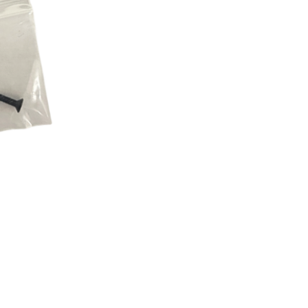
00，滿NT$2,000(含以上)免運費
恩沛科技股份有限公司提供之「AFTEE先享後付」服務完成之
依本服務之必要範圍內提供個人資料，並將交易相關給付款項請
讓予恩沛科技股份有限公司。
個人資料處理事宜，請瀏覽以下網址：
50，滿NT$2,000(含以上)免運費
ee.tw/terms/#terms3
年的使用者請事先徵得法定代理人或監護人之同意方可使用
E先享後付」，若未經同意申辦者引起之損失，本公司不負相關責
00
AFTEE先享後付」時，將依據個別帳號之用戶狀況，依本公司
黑貓
核予不同之上限額度；若仍有額度不足之情形，本公司將視審查
用戶進行身份認證。
00，滿NT$2,000(含以上)免運費
一人註冊多個帳號或使用他人資訊註冊。若發現惡意使用之情
科技股份有限公司將有權停止該用戶之使用額度並採取法律行
配送
查看運費