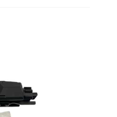
業銀行
星展（台灣）商業銀行
際商業銀行
中國信託商業銀行
享後付
天信用卡公司
FTEE先享後付」】
先享後付是「在收到商品之後才付款」的支付方式。 讓您購物簡單
心！
：不需註冊會員、不需綁卡、不需儲值。
：只要手機號碼，簡訊認證，即可結帳。
：先確認商品／服務後，再付款。
EE先享後付」結帳流程】
方式選擇「AFTEE先享後付」後，將跳轉至「AFTEE先享後
付款
頁面，進行簡訊認證並確認金額後，即可完成結帳。
0，滿NT$2,000(含以上)免運費
成立數日內，您將收到繳費通知簡訊。
費通知簡訊後14天內，點擊此簡訊中的連結，可透過四大超商
網路銀行／等多元方式進行付款，方視為交易完成。
付款
：結帳手續完成當下不需立刻繳費，但若您需要取消訂單，請聯
0，滿NT$2,000(含以上)免運費
的店家。未經商家同意取消之訂單仍視為有效，需透過AFTEE
繳納相關費用。
(快速到店)
否成功請以「AFTEE先享後付 」之結帳頁面顯示為準，若有關於
功／繳費後需取消欲退款等相關疑問，請聯繫「AFTEE先享後
0，滿NT$2,000(含以上)免運費
援中心」
https://netprotections.freshdesk.com/support/home
項】