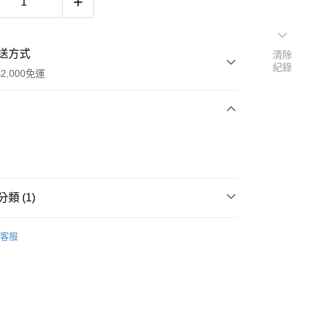
送方式
清除
紀錄
2,000免運
次付款
期付款
0 利率 每期
NT$266
21家銀行
類 (1)
庫商業銀行
第一商業銀行
付款
業銀行
彰化商業銀行
業儲蓄銀行
台北富邦商業銀行
客服
華商業銀行
兆豐國際商業銀行
小企業銀行
台中商業銀行
台灣）商業銀行
華泰商業銀行
業銀行
遠東國際商業銀行
業銀行
永豐商業銀行