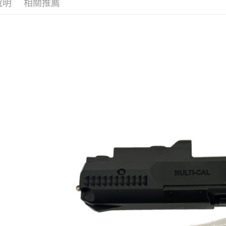
悠遊付
說明
相關推薦
玉山商
台新國
AFTEE先
台灣樂
相關說明
【關於「A
ATM付款
AFTEE
便利好安
貨到付款
１．簡單
２．便利
３．安心
運送方式
【「AFT
１．於結帳
全家取貨
付」結帳
每筆NT$6
２．訂單
３．收到繳
／ATM／
7-11取貨
※ 請注意
每筆NT$6
絡購買商品
先享後付
7-11取貨
※ 交易是
是否繳費成
每筆NT$6
付客戶支
新竹物流
【注意事