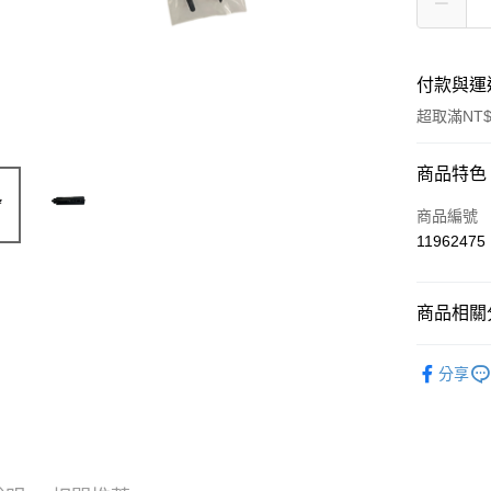
付款與運
超取滿NT$
付款方式
商品特色
信用卡一
商品編號
11962475
信用卡分
3 期 
商品相關分
合作金
超商取貨
華南商
新品上市
LINE Pay
上海商
分享
國泰世
Apple Pay
臺灣中
匯豐（
街口支付
聯邦商
元大商