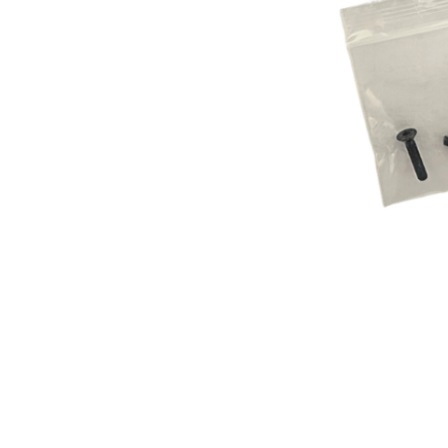
每筆NT$2
１．透過由
交易，需
郵局
求債權轉
２．關於
每筆NT$1
https://aft
３．未成
宅配
「AFTE
每筆NT$4
任。
４．使用「
貨到付款-
即時審查
結果請求
每筆NT$2
５．嚴禁
形，恩沛
國家/地區
動。