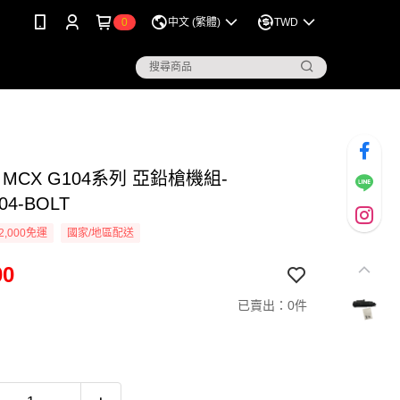
0
中文 (繁體)
TWD
O MCX G104系列 亞鉛槍機組-
04-BOLT
2,000免運
國家/地區配送
00
已賣出：0件