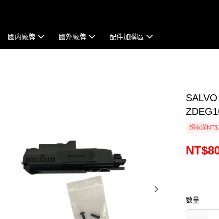
國内廠牌
國外廠牌
配件加購區
SALV
ZDEG1
超取滿NT$
NT$8
數量