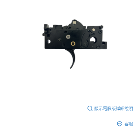
7-11取貨付款
３．收到繳費通知簡訊後14天內，點擊此簡訊中的連結，可透過四大超商／
ATM／網路銀行／等多元方式進行付款，方視為交易完成。
每筆NT$60，滿NT$2,000(含以上)免運費
※ 請注意：結帳手續完成當下不需立刻繳費，但若您需要取消訂單，請聯絡
購買商品的店家。未經商家同意取消之訂單仍視為有效，需透過AFTEE先享
7-11取貨(快速到店)
後付繳納相關費用。
每筆NT$60，滿NT$2,000(含以上)免運費
※ 交易是否成功請以「AFTEE先享後付 」之結帳頁面顯示為準，若有關於
是否繳費成功／繳費後需取消欲退款等相關疑問，請聯繫「AFTEE先享後付
客戶支援中心」
https://netprotections.freshdesk.com/support/home
新竹物流
每筆NT$200，滿NT$2,000(含以上)免運費
【注意事項】
１．透過由恩沛科技股份有限公司提供之「AFTEE先享後付」服務完成之交
郵局
易，需依本服務之必要範圍內提供個人資料，並將交易相關給付款項請求債
權轉讓予恩沛科技股份有限公司。
每筆NT$150，滿NT$2,000(含以上)免運費
２．關於個人資料處理事宜，請瀏覽以下網址：
https://aftee.tw/terms/#terms3
宅配
３．未成年的使用者請事先徵得法定代理人或監護人之同意方可使用
每筆NT$400
「AFTEE先享後付」，若未經同意申辦者引起之損失，本公司不負相關責
任。
貨到付款-黑貓
４．使用「AFTEE先享後付」時，將依據個別帳號之用戶狀況，依本公司即
顯示電腦版詳細說明
時審查核予不同之上限額度；若仍有額度不足之情形，本公司將視審查結果
每筆NT$200，滿NT$2,000(含以上)免運費
請求用戶進行身份認證。
５．嚴禁一人註冊多個帳號或使用他人資訊註冊。若發現惡意使用之情形，
國家/地區配送
查看運費
客服
恩沛科技股份有限公司將有權停止該用戶之使用額度並採取法律行動。