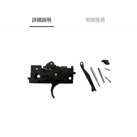
合作金庫商業銀行
第一商業銀行
超商取貨付款
華南商業銀行
彰化商業銀行
詳細說明
相關推薦
LINE Pay
上海商業儲蓄銀行
台北富邦商業銀行
國泰世華商業銀行
兆豐國際商業銀行
Apple Pay
臺灣中小企業銀行
台中商業銀行
匯豐（台灣）商業銀行
華泰商業銀行
街口支付
聯邦商業銀行
遠東國際商業銀行
元大商業銀行
永豐商業銀行
悠遊付
玉山商業銀行
星展（台灣）商業銀行
台新國際商業銀行
中國信託商業銀行
AFTEE先享後付
台灣樂天信用卡公司
相關說明
【關於「AFTEE先享後付」】
ATM付款
AFTEE先享後付是「在收到商品之後才付款」的支付方式。 讓您購物簡單
便利好安心！
貨到付款
１．簡單：不需註冊會員、不需綁卡、不需儲值。
２．便利：只要手機號碼，簡訊認證，即可結帳。
３．安心：先確認商品／服務後，再付款。
運送方式
【「AFTEE先享後付」結帳流程】
全家取貨付款
１．於結帳方式選擇「AFTEE先享後付」後，將跳轉至「AFTEE先享後付」
每筆NT$60，滿NT$2,000(含以上)免運費
結帳頁面，進行簡訊認證並確認金額後，即可完成結帳。
２．訂單成立數日內，您將收到繳費通知簡訊。