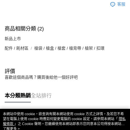
客服
商品相關分類 (2)
新品上市
配件 / 耗材區
槍袋 / 槍盒 / 槍套 / 槍背帶 / 槍架 / 扣環
評價
喜歡這個商品嗎？購買後給他一個好評吧
本分類熱銷
全站排行
本網站中使用 cookie，欲查詢有關本網站使用 cookie 方式之詳情，及若您不希
熱門標籤
望在電腦上使用 cookie 時應如何變更電腦的 cookie 設定，請參閱本網站「
隱私
權條款
」之 Cookie 聲明。您繼續使用本網站即表示您同意本公司得按本網站使
用條款之 Cookie 聲明使用 cookie。
了解更多 >