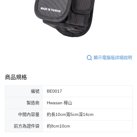
顯示電腦版詳細說明
商品規格
編號
BE0017
製造商
Hwasan 樺山
中間內容量
約長10cm寬5cm深14cm
前方為證件袋
約8cm10cm