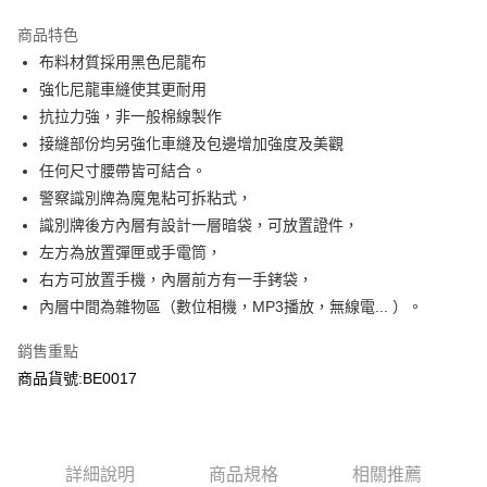
3 期 0 利率 每期
NT$33
21家銀行
商品特色
合作金庫商業銀行
第一商業銀行
超商取貨付款
布料材質採用黑色尼龍布
華南商業銀行
彰化商業銀行
強化尼龍車縫使其更耐用
LINE Pay
上海商業儲蓄銀行
台北富邦商業銀行
國泰世華商業銀行
兆豐國際商業銀行
抗拉力強，非一般棉線製作
Apple Pay
臺灣中小企業銀行
台中商業銀行
接縫部份均另強化車縫及包邊增加強度及美觀
匯豐（台灣）商業銀行
華泰商業銀行
任何尺寸腰帶皆可結合。
街口支付
聯邦商業銀行
遠東國際商業銀行
警察識別牌為魔鬼粘可拆粘式，
元大商業銀行
永豐商業銀行
悠遊付
識別牌後方內層有設計一層暗袋，可放置證件，
玉山商業銀行
星展（台灣）商業銀行
左方為放置彈匣或手電筒，
台新國際商業銀行
中國信託商業銀行
AFTEE先享後付
台灣樂天信用卡公司
右方可放置手機，內層前方有一手銬袋，
相關說明
【關於「AFTEE先享後付」】
內層中間為雜物區（數位相機，MP3播放，無線電... ）。
ATM付款
AFTEE先享後付是「在收到商品之後才付款」的支付方式。 讓您購物簡單
便利好安心！
銷售重點
貨到付款
１．簡單：不需註冊會員、不需綁卡、不需儲值。
商品貨號:BE0017
２．便利：只要手機號碼，簡訊認證，即可結帳。
３．安心：先確認商品／服務後，再付款。
運送方式
【「AFTEE先享後付」結帳流程】
全家取貨付款
１．於結帳方式選擇「AFTEE先享後付」後，將跳轉至「AFTEE先享後付」
詳細說明
商品規格
相關推薦
每筆NT$60，滿NT$2,000(含以上)免運費
結帳頁面，進行簡訊認證並確認金額後，即可完成結帳。