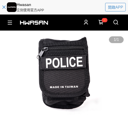
Hwasan
開啟APP
立刻使用官方APP
0
1
/
1