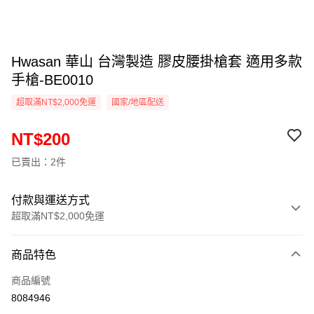
Hwasan 華山 台灣製造 膠皮腰掛槍套 適用多款
手槍-BE0010
超取滿NT$2,000免運
國家/地區配送
NT$200
已賣出：2件
付款與運送方式
超取滿NT$2,000免運
付款方式
商品特色
信用卡一次付款
商品編號
信用卡分期付款
8084946
3 期 0 利率 每期
NT$66
21家銀行