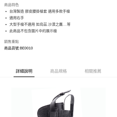
商品特色
合作金庫商業銀行
第一商業銀行
超商取貨付款
台灣製造 膠皮腰掛槍套 適用多款手槍
華南商業銀行
彰化商業銀行
適用右手
LINE Pay
上海商業儲蓄銀行
台北富邦商業銀行
國泰世華商業銀行
兆豐國際商業銀行
大型手槍不適用 如烏茲.沙漠之鷹....等
Apple Pay
臺灣中小企業銀行
台中商業銀行
此商品不包含圖片中的展示槍
匯豐（台灣）商業銀行
華泰商業銀行
街口支付
聯邦商業銀行
遠東國際商業銀行
銷售重點
元大商業銀行
永豐商業銀行
悠遊付
商品貨號:BE0010
玉山商業銀行
星展（台灣）商業銀行
台新國際商業銀行
中國信託商業銀行
AFTEE先享後付
台灣樂天信用卡公司
相關說明
【關於「AFTEE先享後付」】
詳細說明
商品規格
相關推薦
ATM付款
AFTEE先享後付是「在收到商品之後才付款」的支付方式。 讓您購物簡單
便利好安心！
貨到付款
１．簡單：不需註冊會員、不需綁卡、不需儲值。
２．便利：只要手機號碼，簡訊認證，即可結帳。
３．安心：先確認商品／服務後，再付款。
運送方式
【「AFTEE先享後付」結帳流程】
全家取貨付款
１．於結帳方式選擇「AFTEE先享後付」後，將跳轉至「AFTEE先享後付」
每筆NT$60，滿NT$2,000(含以上)免運費
結帳頁面，進行簡訊認證並確認金額後，即可完成結帳。
２．訂單成立數日內，您將收到繳費通知簡訊。