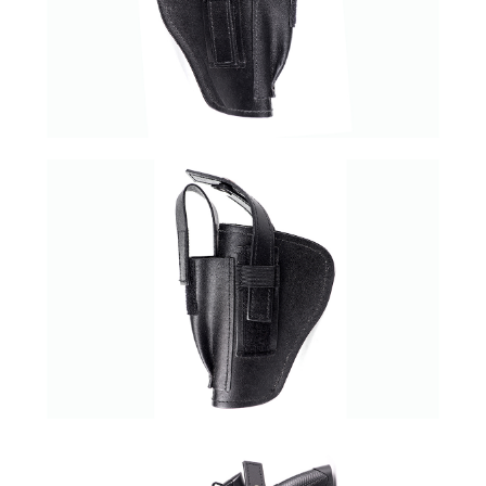
7-11取貨付款
３．收到繳費通知簡訊後14天內，點擊此簡訊中的連結，可透過四大超商／
ATM／網路銀行／等多元方式進行付款，方視為交易完成。
每筆NT$60，滿NT$2,000(含以上)免運費
※ 請注意：結帳手續完成當下不需立刻繳費，但若您需要取消訂單，請聯絡
購買商品的店家。未經商家同意取消之訂單仍視為有效，需透過AFTEE先享
7-11取貨(快速到店)
後付繳納相關費用。
每筆NT$60，滿NT$2,000(含以上)免運費
※ 交易是否成功請以「AFTEE先享後付 」之結帳頁面顯示為準，若有關於
是否繳費成功／繳費後需取消欲退款等相關疑問，請聯繫「AFTEE先享後付
客戶支援中心」
https://netprotections.freshdesk.com/support/home
新竹物流
每筆NT$200，滿NT$2,000(含以上)免運費
【注意事項】
１．透過由恩沛科技股份有限公司提供之「AFTEE先享後付」服務完成之交
郵局
易，需依本服務之必要範圍內提供個人資料，並將交易相關給付款項請求債
權轉讓予恩沛科技股份有限公司。
每筆NT$150，滿NT$2,000(含以上)免運費
２．關於個人資料處理事宜，請瀏覽以下網址：
https://aftee.tw/terms/#terms3
宅配
３．未成年的使用者請事先徵得法定代理人或監護人之同意方可使用
每筆NT$400
「AFTEE先享後付」，若未經同意申辦者引起之損失，本公司不負相關責
任。
貨到付款-黑貓
４．使用「AFTEE先享後付」時，將依據個別帳號之用戶狀況，依本公司即
時審查核予不同之上限額度；若仍有額度不足之情形，本公司將視審查結果
每筆NT$200，滿NT$2,000(含以上)免運費
請求用戶進行身份認證。
５．嚴禁一人註冊多個帳號或使用他人資訊註冊。若發現惡意使用之情形，
國家/地區配送
查看運費
恩沛科技股份有限公司將有權停止該用戶之使用額度並採取法律行動。