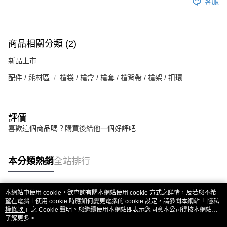
客服
商品相關分類 (2)
新品上市
配件 / 耗材區
槍袋 / 槍盒 / 槍套 / 槍背帶 / 槍架 / 扣環
評價
喜歡這個商品嗎？購買後給他一個好評吧
本分類熱銷
全站排行
本網站中使用 cookie，欲查詢有關本網站使用 cookie 方式之詳情，及若您不希
熱門標籤
望在電腦上使用 cookie 時應如何變更電腦的 cookie 設定，請參閱本網站「
隱私
權條款
」之 Cookie 聲明。您繼續使用本網站即表示您同意本公司得按本網站使
用條款之 Cookie 聲明使用 cookie。
了解更多 >