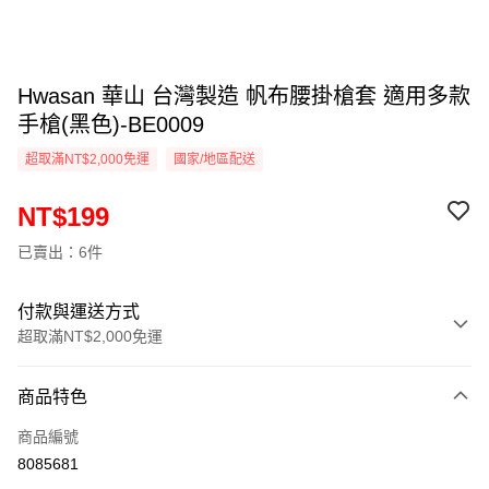
Hwasan 華山 台灣製造 帆布腰掛槍套 適用多款
手槍(黑色)-BE0009
超取滿NT$2,000免運
國家/地區配送
NT$199
已賣出：6件
付款與運送方式
超取滿NT$2,000免運
付款方式
商品特色
信用卡一次付款
商品編號
信用卡分期付款
8085681
3 期 0 利率 每期
NT$66
21家銀行