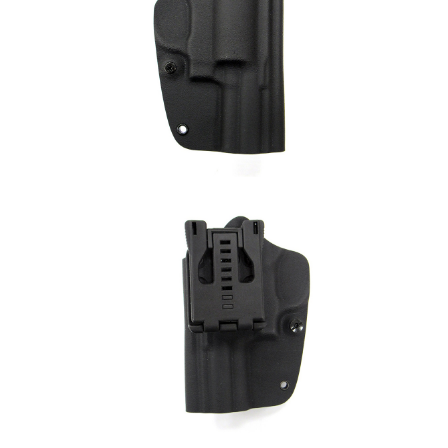
7-11取貨付款
３．收到繳費通知簡訊後14天內，點擊此簡訊中的連結，可透過四大超商／
ATM／網路銀行／等多元方式進行付款，方視為交易完成。
每筆NT$60，滿NT$2,000(含以上)免運費
※ 請注意：結帳手續完成當下不需立刻繳費，但若您需要取消訂單，請聯絡
購買商品的店家。未經商家同意取消之訂單仍視為有效，需透過AFTEE先享
7-11取貨(快速到店)
後付繳納相關費用。
每筆NT$60，滿NT$2,000(含以上)免運費
※ 交易是否成功請以「AFTEE先享後付 」之結帳頁面顯示為準，若有關於
是否繳費成功／繳費後需取消欲退款等相關疑問，請聯繫「AFTEE先享後付
客戶支援中心」
https://netprotections.freshdesk.com/support/home
新竹物流
每筆NT$200，滿NT$2,000(含以上)免運費
【注意事項】
１．透過由恩沛科技股份有限公司提供之「AFTEE先享後付」服務完成之交
郵局
易，需依本服務之必要範圍內提供個人資料，並將交易相關給付款項請求債
權轉讓予恩沛科技股份有限公司。
每筆NT$150，滿NT$2,000(含以上)免運費
２．關於個人資料處理事宜，請瀏覽以下網址：
https://aftee.tw/terms/#terms3
宅配
３．未成年的使用者請事先徵得法定代理人或監護人之同意方可使用
每筆NT$400
「AFTEE先享後付」，若未經同意申辦者引起之損失，本公司不負相關責
任。
貨到付款-黑貓
４．使用「AFTEE先享後付」時，將依據個別帳號之用戶狀況，依本公司即
時審查核予不同之上限額度；若仍有額度不足之情形，本公司將視審查結果
每筆NT$200，滿NT$2,000(含以上)免運費
請求用戶進行身份認證。
５．嚴禁一人註冊多個帳號或使用他人資訊註冊。若發現惡意使用之情形，
國家/地區配送
查看運費
恩沛科技股份有限公司將有權停止該用戶之使用額度並採取法律行動。