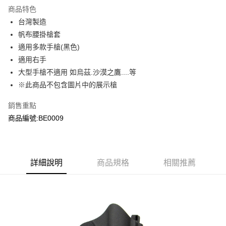
商品特色
合作金庫商業銀行
第一商業銀行
超商取貨付款
台灣製造
華南商業銀行
彰化商業銀行
帆布腰掛槍套
LINE Pay
上海商業儲蓄銀行
台北富邦商業銀行
國泰世華商業銀行
兆豐國際商業銀行
適用多款手槍(黑色)
Apple Pay
臺灣中小企業銀行
台中商業銀行
適用右手
匯豐（台灣）商業銀行
華泰商業銀行
大型手槍不適用 如烏茲.沙漠之鷹....等
街口支付
聯邦商業銀行
遠東國際商業銀行
※此商品不包含圖片中的展示槍
元大商業銀行
永豐商業銀行
悠遊付
玉山商業銀行
星展（台灣）商業銀行
銷售重點
台新國際商業銀行
中國信託商業銀行
AFTEE先享後付
商品編號:BE0009
台灣樂天信用卡公司
相關說明
【關於「AFTEE先享後付」】
ATM付款
AFTEE先享後付是「在收到商品之後才付款」的支付方式。 讓您購物簡單
便利好安心！
貨到付款
１．簡單：不需註冊會員、不需綁卡、不需儲值。
詳細說明
商品規格
相關推薦
２．便利：只要手機號碼，簡訊認證，即可結帳。
３．安心：先確認商品／服務後，再付款。
運送方式
【「AFTEE先享後付」結帳流程】
全家取貨付款
１．於結帳方式選擇「AFTEE先享後付」後，將跳轉至「AFTEE先享後付」
每筆NT$60，滿NT$2,000(含以上)免運費
結帳頁面，進行簡訊認證並確認金額後，即可完成結帳。
２．訂單成立數日內，您將收到繳費通知簡訊。