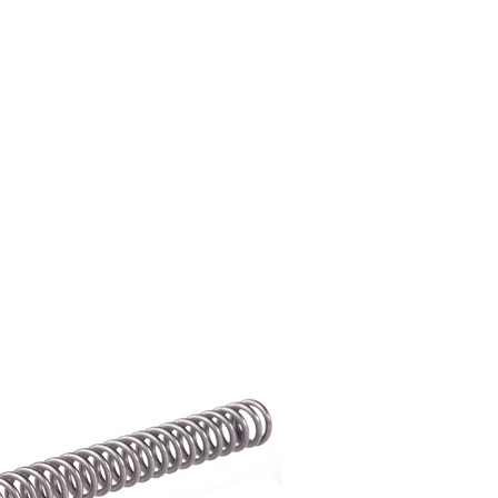
00，滿NT$2,000(含以上)免運費
恩沛科技股份有限公司提供之「AFTEE先享後付」服務完成之
依本服務之必要範圍內提供個人資料，並將交易相關給付款項請
讓予恩沛科技股份有限公司。
個人資料處理事宜，請瀏覽以下網址：
50，滿NT$2,000(含以上)免運費
ee.tw/terms/#terms3
年的使用者請事先徵得法定代理人或監護人之同意方可使用
E先享後付」，若未經同意申辦者引起之損失，本公司不負相關責
00
AFTEE先享後付」時，將依據個別帳號之用戶狀況，依本公司
黑貓
核予不同之上限額度；若仍有額度不足之情形，本公司將視審查
用戶進行身份認證。
00，滿NT$2,000(含以上)免運費
一人註冊多個帳號或使用他人資訊註冊。若發現惡意使用之情
科技股份有限公司將有權停止該用戶之使用額度並採取法律行
配送
查看運費