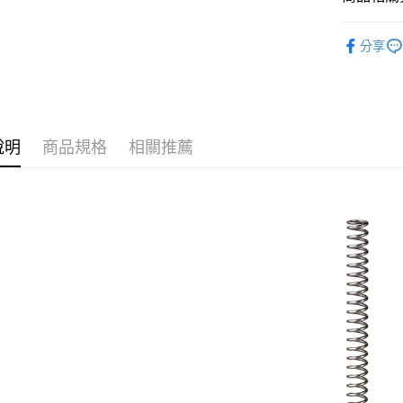
悠遊付
玉山商
新品上市
台新國
AFTEE先
分享
台灣樂
相關說明
HWASAN
【關於「A
ATM付款
AFTEE
便利好安
貨到付款
１．簡單
２．便利
說明
商品規格
相關推薦
３．安心
運送方式
【「AFT
１．於結帳
全家取貨
付」結帳
每筆NT$6
２．訂單
３．收到繳
／ATM／
7-11取貨
※ 請注意
每筆NT$6
絡購買商品
先享後付
7-11取貨
※ 交易是
是否繳費成
每筆NT$6
付客戶支
新竹物流
【注意事