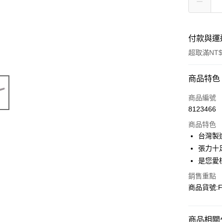
付款與運
超取滿NT$
付款方式
商品特色
信用卡一
商品編號
8123466
信用卡分
商品特色
3 期 
台灣製
合作金
張力十
超商取貨
華南商
是您愛
LINE Pay
上海商
銷售重點
國泰世
Apple Pay
商品貨號:F
臺灣中
匯豐（
街口支付
聯邦商
商品相關分
元大商