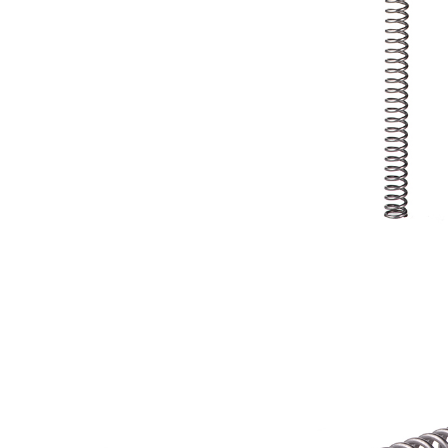
每筆NT$2
１．透過由
交易，需
郵局
求債權轉
２．關於
每筆NT$1
https://aft
３．未成
宅配
「AFTE
每筆NT$4
任。
４．使用「
貨到付款-
即時審查
結果請求
每筆NT$2
５．嚴禁
形，恩沛
國家/地區
動。