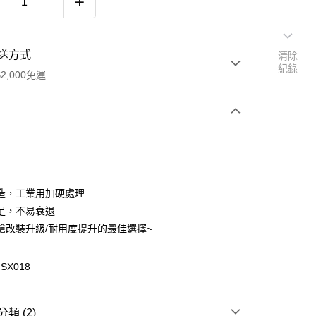
送方式
清除
紀錄
2,000免運
次付款
期付款
0 利率 每期
NT$166
21家銀行
造，工業用加硬處理
庫商業銀行
第一商業銀行
足，不易衰退
付款
業銀行
彰化商業銀行
槍改裝升級/耐用度提升的最佳選擇~
業儲蓄銀行
台北富邦商業銀行
華商業銀行
兆豐國際商業銀行
SX018
小企業銀行
台中商業銀行
台灣）商業銀行
華泰商業銀行
業銀行
遠東國際商業銀行
類 (2)
業銀行
永豐商業銀行