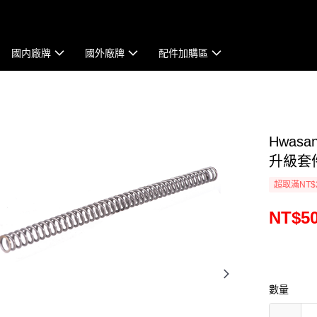
國内廠牌
國外廠牌
配件加購區
Hwasa
升級套件
超取滿NT$
NT$5
數量