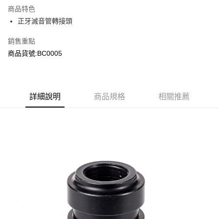
商品特色
合作金庫商業銀行
第一商業銀行
超商取貨付款
正牙滅音管轉接頭
華南商業銀行
彰化商業銀行
LINE Pay
上海商業儲蓄銀行
台北富邦商業銀行
銷售重點
國泰世華商業銀行
兆豐國際商業銀行
Apple Pay
商品貨號:BC0005
臺灣中小企業銀行
台中商業銀行
匯豐（台灣）商業銀行
華泰商業銀行
街口支付
聯邦商業銀行
遠東國際商業銀行
元大商業銀行
永豐商業銀行
悠遊付
玉山商業銀行
詳細說明
商品規格
星展（台灣）商業銀行
相關推薦
台新國際商業銀行
中國信託商業銀行
AFTEE先享後付
台灣樂天信用卡公司
相關說明
【關於「AFTEE先享後付」】
ATM付款
AFTEE先享後付是「在收到商品之後才付款」的支付方式。 讓您購物簡單
便利好安心！
貨到付款
１．簡單：不需註冊會員、不需綁卡、不需儲值。
２．便利：只要手機號碼，簡訊認證，即可結帳。
３．安心：先確認商品／服務後，再付款。
運送方式
【「AFTEE先享後付」結帳流程】
全家取貨付款
１．於結帳方式選擇「AFTEE先享後付」後，將跳轉至「AFTEE先享後付」
每筆NT$60，滿NT$2,000(含以上)免運費
結帳頁面，進行簡訊認證並確認金額後，即可完成結帳。
２．訂單成立數日內，您將收到繳費通知簡訊。