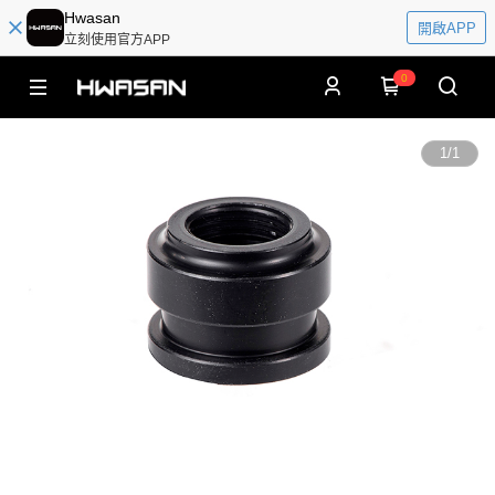
Hwasan
開啟APP
立刻使用官方APP
0
1
/
1