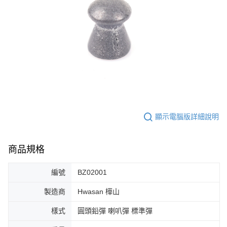
7-11取貨付款
３．收到繳費通知簡訊後14天內，點擊此簡訊中的連結，可透過四大超商／
ATM／網路銀行／等多元方式進行付款，方視為交易完成。
每筆NT$60，滿NT$2,000(含以上)免運費
※ 請注意：結帳手續完成當下不需立刻繳費，但若您需要取消訂單，請聯絡
購買商品的店家。未經商家同意取消之訂單仍視為有效，需透過AFTEE先享
7-11取貨(快速到店)
後付繳納相關費用。
每筆NT$60，滿NT$2,000(含以上)免運費
※ 交易是否成功請以「AFTEE先享後付 」之結帳頁面顯示為準，若有關於
是否繳費成功／繳費後需取消欲退款等相關疑問，請聯繫「AFTEE先享後付
客戶支援中心」
https://netprotections.freshdesk.com/support/home
新竹物流
每筆NT$200，滿NT$2,000(含以上)免運費
【注意事項】
１．透過由恩沛科技股份有限公司提供之「AFTEE先享後付」服務完成之交
郵局
易，需依本服務之必要範圍內提供個人資料，並將交易相關給付款項請求債
顯示電腦版詳細說明
權轉讓予恩沛科技股份有限公司。
每筆NT$150，滿NT$2,000(含以上)免運費
２．關於個人資料處理事宜，請瀏覽以下網址：
https://aftee.tw/terms/#terms3
宅配
３．未成年的使用者請事先徵得法定代理人或監護人之同意方可使用
商品規格
每筆NT$400
「AFTEE先享後付」，若未經同意申辦者引起之損失，本公司不負相關責
任。
貨到付款-黑貓
編號
BZ02001
４．使用「AFTEE先享後付」時，將依據個別帳號之用戶狀況，依本公司即
時審查核予不同之上限額度；若仍有額度不足之情形，本公司將視審查結果
每筆NT$200，滿NT$2,000(含以上)免運費
請求用戶進行身份認證。
製造商
Hwasan 樺山
５．嚴禁一人註冊多個帳號或使用他人資訊註冊。若發現惡意使用之情形，
國家/地區配送
查看運費
恩沛科技股份有限公司將有權停止該用戶之使用額度並採取法律行動。
樣式
圓頭鉛彈 喇叭彈 標準彈