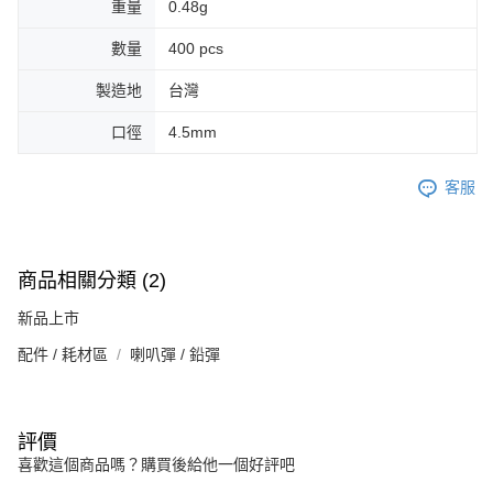
重量
0.48g
數量
400 pcs
製造地
台灣
口徑
4.5mm
客服
商品相關分類 (2)
新品上市
配件 / 耗材區
喇叭彈 / 鉛彈
評價
喜歡這個商品嗎？購買後給他一個好評吧