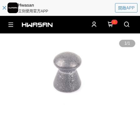
Hwasan
開啟APP
立刻使用官方APP
0
1
/
1