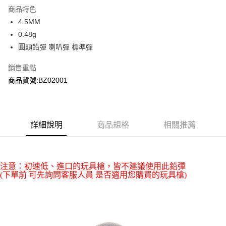
商品特色
合作金庫商業銀行
第一商業銀行
超商取貨付款
4.5MM
華南商業銀行
彰化商業銀行
0.48g
LINE Pay
上海商業儲蓄銀行
台北富邦商業銀行
國泰世華商業銀行
兆豐國際商業銀行
圓頭鉛彈 喇叭彈 標準彈
Apple Pay
臺灣中小企業銀行
台中商業銀行
銷售重點
匯豐（台灣）商業銀行
華泰商業銀行
街口支付
聯邦商業銀行
遠東國際商業銀行
商品貨號:BZ02001
元大商業銀行
永豐商業銀行
悠遊付
玉山商業銀行
星展（台灣）商業銀行
台新國際商業銀行
中國信託商業銀行
AFTEE先享後付
台灣樂天信用卡公司
相關說明
詳細說明
商品規格
相關推薦
【關於「AFTEE先享後付」】
ATM付款
AFTEE先享後付是「在收到商品之後才付款」的支付方式。 讓您購物簡單
便利好安心！
貨到付款
１．簡單：不需註冊會員、不需綁卡、不需儲值。
注意：初速低、進口的玩具槍，皆不建議使用此鉛彈
２．便利：只要手機號碼，簡訊認證，即可結帳。
(下單前 可先詢問客服人員 是否適用您購買的玩具槍)
３．安心：先確認商品／服務後，再付款。
運送方式
【「AFTEE先享後付」結帳流程】
全家取貨付款
１．於結帳方式選擇「AFTEE先享後付」後，將跳轉至「AFTEE先享後付」
每筆NT$60，滿NT$2,000(含以上)免運費
結帳頁面，進行簡訊認證並確認金額後，即可完成結帳。
２．訂單成立數日內，您將收到繳費通知簡訊。