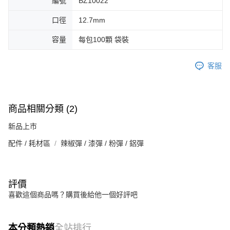
編號
BZ10022
口徑
12.7mm
容量
每包100顆 袋裝
客服
商品相關分類 (2)
新品上市
配件 / 耗材區
辣椒彈 / 漆彈 / 粉彈 / 鋁彈
評價
喜歡這個商品嗎？購買後給他一個好評吧
本分類熱銷
全站排行