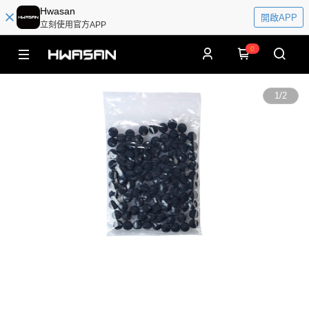
Hwasan
開啟APP
立刻使用官方APP
0
1
/
2