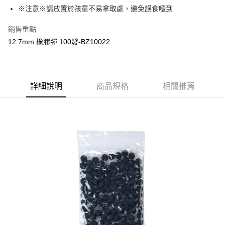
合作金庫商業銀行
第一商業銀行
超商取貨付款
※注意※請放置於孩童不易拿取處，避免誤食噎到
華南商業銀行
彰化商業銀行
LINE Pay
上海商業儲蓄銀行
台北富邦商業銀行
銷售重點
國泰世華商業銀行
兆豐國際商業銀行
Apple Pay
12.7mm 橡膠彈 100發-BZ10022
臺灣中小企業銀行
台中商業銀行
匯豐（台灣）商業銀行
華泰商業銀行
街口支付
聯邦商業銀行
遠東國際商業銀行
元大商業銀行
永豐商業銀行
悠遊付
玉山商業銀行
詳細說明
商品規格
星展（台灣）商業銀行
相關推薦
台新國際商業銀行
中國信託商業銀行
AFTEE先享後付
台灣樂天信用卡公司
相關說明
【關於「AFTEE先享後付」】
ATM付款
AFTEE先享後付是「在收到商品之後才付款」的支付方式。 讓您購物簡單
便利好安心！
貨到付款
１．簡單：不需註冊會員、不需綁卡、不需儲值。
２．便利：只要手機號碼，簡訊認證，即可結帳。
３．安心：先確認商品／服務後，再付款。
運送方式
【「AFTEE先享後付」結帳流程】
全家取貨付款
１．於結帳方式選擇「AFTEE先享後付」後，將跳轉至「AFTEE先享後付」
每筆NT$60，滿NT$2,000(含以上)免運費
結帳頁面，進行簡訊認證並確認金額後，即可完成結帳。
２．訂單成立數日內，您將收到繳費通知簡訊。
7-11取貨付款
３．收到繳費通知簡訊後14天內，點擊此簡訊中的連結，可透過四大超商／