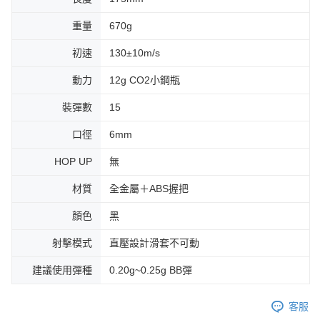
重量
670g
初速
130±10m/s
動力
12g CO2小鋼瓶
裝彈數
15
口徑
6mm
HOP UP
無
材質
全金屬＋ABS握把
顏色
黑
射擊模式
直壓設計滑套不可動
建議使用彈種
0.20g~0.25g BB彈
客服