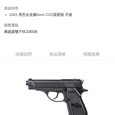
3 期 0 利率 每期
NT$426
21家銀行
商品特色
合作金庫商業銀行
第一商業銀行
超商取貨付款
1001 黑色全金屬6mm CO2直壓槍 手槍
華南商業銀行
彰化商業銀行
LINE Pay
上海商業儲蓄銀行
台北富邦商業銀行
銷售重點
國泰世華商業銀行
兆豐國際商業銀行
Apple Pay
商品貨號:FSC1001B
臺灣中小企業銀行
台中商業銀行
匯豐（台灣）商業銀行
華泰商業銀行
街口支付
聯邦商業銀行
遠東國際商業銀行
元大商業銀行
永豐商業銀行
悠遊付
玉山商業銀行
詳細說明
商品規格
星展（台灣）商業銀行
相關推薦
台新國際商業銀行
中國信託商業銀行
AFTEE先享後付
台灣樂天信用卡公司
相關說明
【關於「AFTEE先享後付」】
ATM付款
AFTEE先享後付是「在收到商品之後才付款」的支付方式。 讓您購物簡單
便利好安心！
貨到付款
１．簡單：不需註冊會員、不需綁卡、不需儲值。
２．便利：只要手機號碼，簡訊認證，即可結帳。
３．安心：先確認商品／服務後，再付款。
運送方式
【「AFTEE先享後付」結帳流程】
全家取貨付款
１．於結帳方式選擇「AFTEE先享後付」後，將跳轉至「AFTEE先享後付」
每筆NT$60，滿NT$2,000(含以上)免運費
結帳頁面，進行簡訊認證並確認金額後，即可完成結帳。