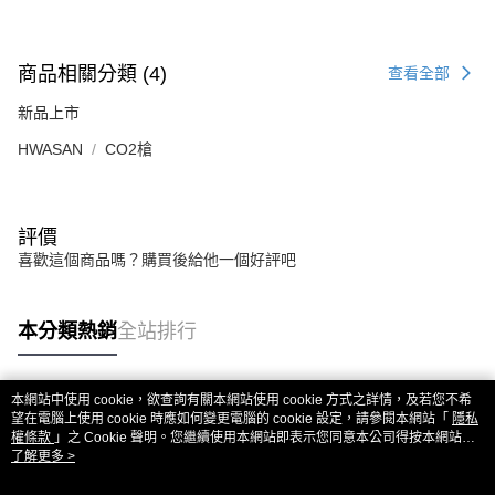
商品相關分類 (4)
查看全部
新品上市
HWASAN
CO2槍
評價
喜歡這個商品嗎？購買後給他一個好評吧
本分類熱銷
全站排行
本網站中使用 cookie，欲查詢有關本網站使用 cookie 方式之詳情，及若您不希
熱門標籤
望在電腦上使用 cookie 時應如何變更電腦的 cookie 設定，請參閱本網站「
隱私
權條款
」之 Cookie 聲明。您繼續使用本網站即表示您同意本公司得按本網站使
用條款之 Cookie 聲明使用 cookie。
了解更多 >