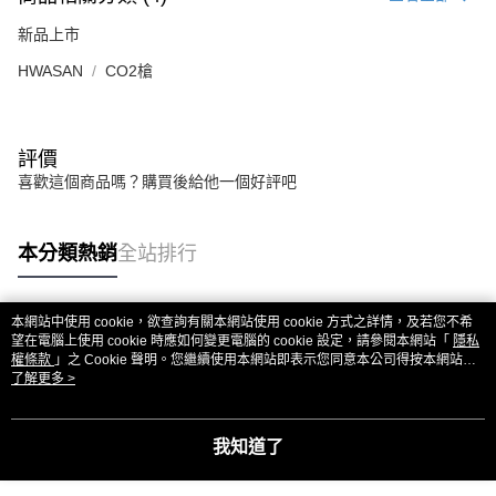
新品上市
HWASAN
CO2槍
評價
喜歡這個商品嗎？購買後給他一個好評吧
本分類熱銷
全站排行
本網站中使用 cookie，欲查詢有關本網站使用 cookie 方式之詳情，及若您不希
熱門標籤
望在電腦上使用 cookie 時應如何變更電腦的 cookie 設定，請參閱本網站「
隱私
權條款
」之 Cookie 聲明。您繼續使用本網站即表示您同意本公司得按本網站使
用條款之 Cookie 聲明使用 cookie。
了解更多 >
我知道了