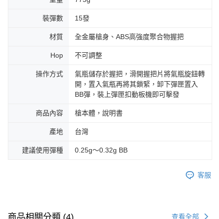
裝彈數
15發
材質
全金屬槍身、ABS高強度聚合物握把
Hop
不可調整
操作方式
氣瓶儲存於握把，滑開握把片將氣瓶旋鈕轉
開，置入氣瓶再將其鎖緊，卸下彈匣置入
BB彈，裝上彈匣扣動板機即可擊發
商品內容
槍本體，說明書
產地
台灣
建議使用彈種
0.25g～0.32g BB
客服
商品相關分類 (4)
查看全部