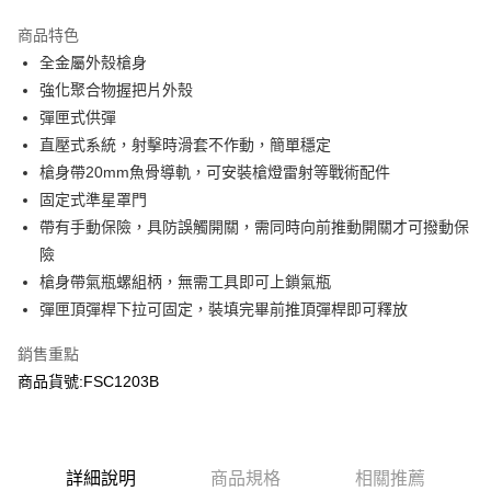
3 期 0 利率 每期
NT$560
21家銀行
商品特色
合作金庫商業銀行
第一商業銀行
超商取貨付款
全金屬外殼槍身
華南商業銀行
彰化商業銀行
強化聚合物握把片外殼
LINE Pay
上海商業儲蓄銀行
台北富邦商業銀行
國泰世華商業銀行
兆豐國際商業銀行
彈匣式供彈
Apple Pay
臺灣中小企業銀行
台中商業銀行
直壓式系統，射擊時滑套不作動，簡單穩定
匯豐（台灣）商業銀行
華泰商業銀行
槍身帶20mm魚骨導軌，可安裝槍燈雷射等戰術配件
街口支付
聯邦商業銀行
遠東國際商業銀行
固定式準星罩門
元大商業銀行
永豐商業銀行
悠遊付
帶有手動保險，具防誤觸開關，需同時向前推動開關才可撥動保
玉山商業銀行
星展（台灣）商業銀行
險
台新國際商業銀行
中國信託商業銀行
AFTEE先享後付
台灣樂天信用卡公司
槍身帶氣瓶螺組柄，無需工具即可上鎖氣瓶
相關說明
【關於「AFTEE先享後付」】
彈匣頂彈桿下拉可固定，裝填完畢前推頂彈桿即可釋放
ATM付款
AFTEE先享後付是「在收到商品之後才付款」的支付方式。 讓您購物簡單
便利好安心！
銷售重點
貨到付款
１．簡單：不需註冊會員、不需綁卡、不需儲值。
商品貨號:FSC1203B
２．便利：只要手機號碼，簡訊認證，即可結帳。
３．安心：先確認商品／服務後，再付款。
運送方式
【「AFTEE先享後付」結帳流程】
全家取貨付款
１．於結帳方式選擇「AFTEE先享後付」後，將跳轉至「AFTEE先享後付」
詳細說明
商品規格
相關推薦
每筆NT$60，滿NT$2,000(含以上)免運費
結帳頁面，進行簡訊認證並確認金額後，即可完成結帳。