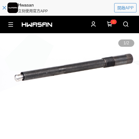
Hwasan
開啟APP
立刻使用官方APP
0
1
/
2