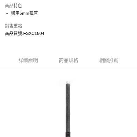
商品特色
合作金庫商業銀行
第一商業銀行
超商取貨付款
通用6mm彈匣
華南商業銀行
彰化商業銀行
LINE Pay
上海商業儲蓄銀行
台北富邦商業銀行
銷售重點
國泰世華商業銀行
兆豐國際商業銀行
Apple Pay
商品貨號:FSXC1504
臺灣中小企業銀行
台中商業銀行
匯豐（台灣）商業銀行
華泰商業銀行
街口支付
聯邦商業銀行
遠東國際商業銀行
元大商業銀行
永豐商業銀行
悠遊付
玉山商業銀行
詳細說明
商品規格
星展（台灣）商業銀行
相關推薦
台新國際商業銀行
中國信託商業銀行
AFTEE先享後付
台灣樂天信用卡公司
相關說明
【關於「AFTEE先享後付」】
ATM付款
AFTEE先享後付是「在收到商品之後才付款」的支付方式。 讓您購物簡單
便利好安心！
貨到付款
１．簡單：不需註冊會員、不需綁卡、不需儲值。
２．便利：只要手機號碼，簡訊認證，即可結帳。
３．安心：先確認商品／服務後，再付款。
運送方式
【「AFTEE先享後付」結帳流程】
全家取貨付款
１．於結帳方式選擇「AFTEE先享後付」後，將跳轉至「AFTEE先享後付」
每筆NT$60，滿NT$2,000(含以上)免運費
結帳頁面，進行簡訊認證並確認金額後，即可完成結帳。
２．訂單成立數日內，您將收到繳費通知簡訊。