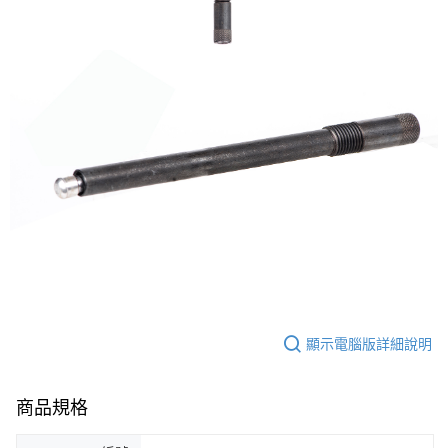
7-11取貨付款
３．收到繳費通知簡訊後14天內，點擊此簡訊中的連結，可透過四大超商／
ATM／網路銀行／等多元方式進行付款，方視為交易完成。
每筆NT$60，滿NT$2,000(含以上)免運費
※ 請注意：結帳手續完成當下不需立刻繳費，但若您需要取消訂單，請聯絡
購買商品的店家。未經商家同意取消之訂單仍視為有效，需透過AFTEE先享
7-11取貨(快速到店)
後付繳納相關費用。
每筆NT$60，滿NT$2,000(含以上)免運費
※ 交易是否成功請以「AFTEE先享後付 」之結帳頁面顯示為準，若有關於
是否繳費成功／繳費後需取消欲退款等相關疑問，請聯繫「AFTEE先享後付
客戶支援中心」
https://netprotections.freshdesk.com/support/home
新竹物流
每筆NT$200，滿NT$2,000(含以上)免運費
【注意事項】
１．透過由恩沛科技股份有限公司提供之「AFTEE先享後付」服務完成之交
郵局
易，需依本服務之必要範圍內提供個人資料，並將交易相關給付款項請求債
權轉讓予恩沛科技股份有限公司。
每筆NT$150，滿NT$2,000(含以上)免運費
２．關於個人資料處理事宜，請瀏覽以下網址：
https://aftee.tw/terms/#terms3
宅配
３．未成年的使用者請事先徵得法定代理人或監護人之同意方可使用
每筆NT$400
「AFTEE先享後付」，若未經同意申辦者引起之損失，本公司不負相關責
任。
貨到付款-黑貓
４．使用「AFTEE先享後付」時，將依據個別帳號之用戶狀況，依本公司即
顯示電腦版詳細說明
時審查核予不同之上限額度；若仍有額度不足之情形，本公司將視審查結果
每筆NT$200，滿NT$2,000(含以上)免運費
請求用戶進行身份認證。
５．嚴禁一人註冊多個帳號或使用他人資訊註冊。若發現惡意使用之情形，
國家/地區配送
查看運費
商品規格
恩沛科技股份有限公司將有權停止該用戶之使用額度並採取法律行動。