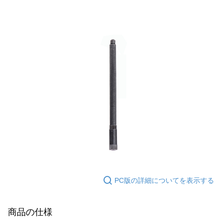
7-11取貨付款
代金納付期限は最短で 14 日以内ですので、ご注意ください。AFTEE アプ
配送毎にNT$60、NT$2,000以上で送料無料
リをダウンロードして AFTEE 会員になるとお支払い期限を最長 45 日以内
まで延長できます。
7-11取貨(快速到店)
配送毎にNT$60、NT$2,000以上で送料無料
お支払期限は、ショップが請求した期日と、AFTEEで延長できる日数をも
とに計算されます。AFTEEで注文すると、商品を受け取るまで支払い期限
新竹物流
を延長できますが、商品を期限内に受け取れない場合があります（例：予
約商品や商品到着日が比較的遅い商品）。そのため、商品到着の有無に関
配送毎にNT$200、NT$2,000以上で送料無料
わらず、AFTEEで指定された期限内にお支払いください。
郵局
二、支払い限度額
配送毎にNT$150、NT$2,000以上で送料無料
1.初回 AFTEEを ご利用の際に、認証結果及び当社の審査の結果に基づ
き、限度額が設定されます。
2.決済金額は最低NT$20です。
宅配
3.現在、台湾の会員のみご利用いただけます。
配送毎にNT$400
三、利用規約「AFTEE代金後払い」（以下当サービスという）はネットプ
貨到付款-黑貓
ロテクションズ（以下 AFTEE という）が提供し、AFTEEが代金を徴収し
ます。当サービスご利用の際に提供しなければならない個人情報（注文者
配送毎にNT$200、NT$2,000以上で送料無料
PC版の詳細についてを表示する
の氏名、電話番号、受取人の氏名、電話番号、受取人住所を含むがこれに
限らない）は、AFTEEに渡され当サービスで必要な範囲内で利用されま
國家/地區配送
送料を確認
す。AFTEEの個人情報の収集、処理、利用について、詳細はAFTEE公式ホ
商品の仕様
ームページの『個人情報の収集、処理及び利用に関する声明』をご参照く
ださい（
https://aftee.tw/privacypolicy/
）。