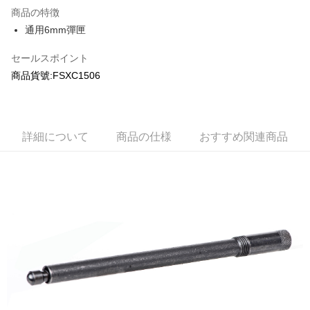
商品の特徴
合作金庫商業銀行
第一商業銀行
コンビニ店頭代金引換
通用6mm彈匣
華南商業銀行
彰化商業銀行
LINE Pay
上海商業儲蓄銀行
台北富邦商業銀行
セールスポイント
国泰世華商業銀行
兆豐國際商業銀行
Apple Pay
商品貨號:FSXC1506
台湾中小企業銀行
台中商業銀行
HSBC(台湾)商業銀行
華泰商業銀行
JKOPAY
聯邦商業銀行
遠東国際商業銀行
元大商業銀行
永豐商業銀行
Easy Wallet
玉山商業銀行
星展(台湾)商業銀行
詳細について
商品の仕様
おすすめ関連商品
台新國際商業銀行
中国信託商業銀行
AFTEE代金後払い
台湾楽天クレジットカード会社
説明
一、 AFTEE代金後払いについて
ATM払い
1.お支払い方法でAFTEE代金後払いを選択すると、携帯電話認証ウィンド
ウが表示されます。
代金引換
2.SMSで認証してお支払い手続を進めてください。
3.注文するときのお支払いは不要です。商品はご指定の住所に配送されま
す。
配送方法
4.ご注文が完了すると、携帯に支払い通知のSMSが届きます。アプリ会員
の場合は、AFTEE アプリプッシュ通知が届きます。
全家取貨付款
5.商品受け取り時のお支払いは不要です。商品を確かめてから、SMSまた
配送毎にNT$60、NT$2,000以上で送料無料
はアプリの通知に従って、4大コンビニ、またはATM/オンラインバンキン
グでお支払いください。