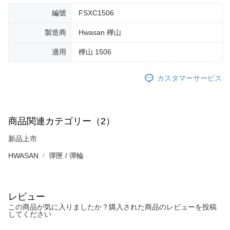
編號
FSXC1506
AFTEEの初回ご利用の際に、審査を通過すれば、最高額がNT$10,000にな
ります。支払い期限を過ぎた場合、その金額に基づいて年利20%の遅延滞
製造商
Hwasan 樺山
納金が加算されます。未成年の利用者は、事前に法定代理人または後見人
の同意を得ればAFTEEをご利用いただけます。
適用
樺山 1506
個人情報の処理、利用について疑問がある、または関連する法律の権利を
行使したい場合は、ネットプロテクションズ
cs_tw@netprotections.co.jp
カスタマーサービス
にご連絡ください。上記に示した個人情報を、必要な購入注文書とあわせ
てAFTEEにご提供いただく、またはAFTEEにあなたの個人情報の収集、処
理、利用を許可することににご同意いただけない場合は、当サービスを選
択しないでください。
商品関連カテゴリー（2）
新品上市
HWASAN
彈匣 / 彈輪
レビュー
この商品が気に入りましたか？購入された商品のレビューを投稿
してください