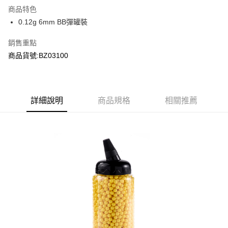
商品特色
合作金庫商業銀行
第一商業銀行
超商取貨付款
0.12g 6mm BB彈罐裝
華南商業銀行
彰化商業銀行
LINE Pay
上海商業儲蓄銀行
台北富邦商業銀行
銷售重點
國泰世華商業銀行
兆豐國際商業銀行
Apple Pay
商品貨號:BZ03100
臺灣中小企業銀行
台中商業銀行
匯豐（台灣）商業銀行
華泰商業銀行
街口支付
聯邦商業銀行
遠東國際商業銀行
元大商業銀行
永豐商業銀行
悠遊付
玉山商業銀行
詳細說明
商品規格
星展（台灣）商業銀行
相關推薦
台新國際商業銀行
中國信託商業銀行
AFTEE先享後付
台灣樂天信用卡公司
相關說明
【關於「AFTEE先享後付」】
ATM付款
AFTEE先享後付是「在收到商品之後才付款」的支付方式。 讓您購物簡單
便利好安心！
貨到付款
１．簡單：不需註冊會員、不需綁卡、不需儲值。
２．便利：只要手機號碼，簡訊認證，即可結帳。
３．安心：先確認商品／服務後，再付款。
運送方式
【「AFTEE先享後付」結帳流程】
全家取貨付款
１．於結帳方式選擇「AFTEE先享後付」後，將跳轉至「AFTEE先享後付」
每筆NT$60，滿NT$2,000(含以上)免運費
結帳頁面，進行簡訊認證並確認金額後，即可完成結帳。
２．訂單成立數日內，您將收到繳費通知簡訊。