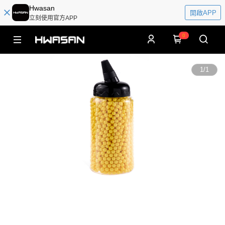
Hwasan
開啟APP
立刻使用官方APP
0
1
/
1