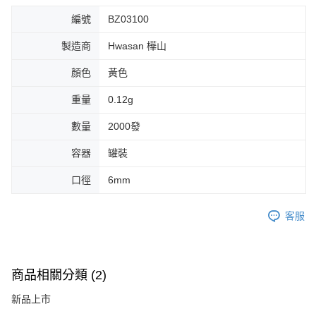
編號
BZ03100
製造商
Hwasan 樺山
顏色
黃色
重量
0.12g
數量
2000發
容器
罐裝
口徑
6mm
客服
商品相關分類 (2)
新品上市