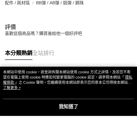
配件 / 耗材區
BB彈 / AB彈 / 鋁彈 / 鋼珠
評價
喜歡這個商品嗎？購買後給他一個好評吧
本分類熱銷
全站排行
本網站中使用 cookie，欲查詢有關本網站使用 cookie 方式之詳情，及若您不希
熱門標籤
望在電腦上使用 cookie 時應如何變更電腦的 cookie 設定，請參閱本網站「
隱私
權條款
」之 Cookie 聲明。您繼續使用本網站即表示您同意本公司得按本網站使
用條款之 Cookie 聲明使用 cookie。
了解更多 >
我知道了