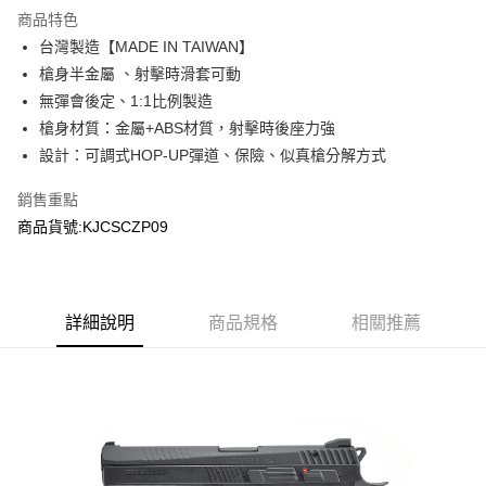
商品特色
合作金庫商業銀行
第一商業銀行
超商取貨付款
台灣製造【MADE IN TAIWAN】
華南商業銀行
彰化商業銀行
槍身半金屬 、射擊時滑套可動
LINE Pay
上海商業儲蓄銀行
台北富邦商業銀行
國泰世華商業銀行
兆豐國際商業銀行
無彈會後定、1:1比例製造
Apple Pay
臺灣中小企業銀行
台中商業銀行
槍身材質：金屬+ABS材質，射擊時後座力強
匯豐（台灣）商業銀行
華泰商業銀行
設計：可調式HOP-UP彈道、保險、似真槍分解方式
街口支付
聯邦商業銀行
遠東國際商業銀行
元大商業銀行
永豐商業銀行
悠遊付
銷售重點
玉山商業銀行
星展（台灣）商業銀行
商品貨號:KJCSCZP09
台新國際商業銀行
中國信託商業銀行
AFTEE先享後付
台灣樂天信用卡公司
相關說明
【關於「AFTEE先享後付」】
ATM付款
AFTEE先享後付是「在收到商品之後才付款」的支付方式。 讓您購物簡單
詳細說明
商品規格
相關推薦
便利好安心！
貨到付款
１．簡單：不需註冊會員、不需綁卡、不需儲值。
２．便利：只要手機號碼，簡訊認證，即可結帳。
３．安心：先確認商品／服務後，再付款。
運送方式
【「AFTEE先享後付」結帳流程】
全家取貨付款
１．於結帳方式選擇「AFTEE先享後付」後，將跳轉至「AFTEE先享後付」
每筆NT$60，滿NT$2,000(含以上)免運費
結帳頁面，進行簡訊認證並確認金額後，即可完成結帳。
２．訂單成立數日內，您將收到繳費通知簡訊。