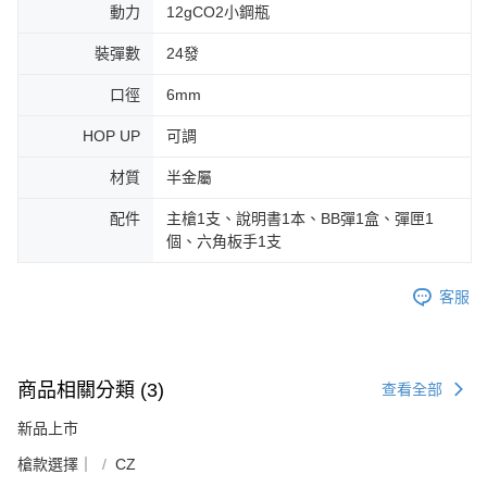
動力
12gCO2小鋼瓶
裝彈數
24發
口徑
6mm
HOP UP
可調
材質
半金屬
配件
主槍1支、說明書1本、BB彈1盒、彈匣1
個、六角板手1支
客服
商品相關分類 (3)
查看全部
新品上市
槍款選擇｜
CZ