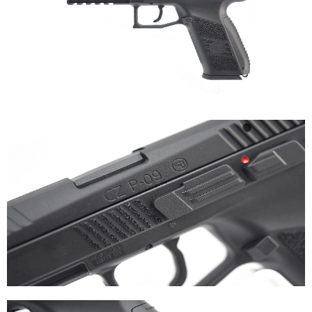
7-11取貨付款
３．收到繳費通知簡訊後14天內，點擊此簡訊中的連結，可透過四大超商／
ATM／網路銀行／等多元方式進行付款，方視為交易完成。
每筆NT$60，滿NT$2,000(含以上)免運費
※ 請注意：結帳手續完成當下不需立刻繳費，但若您需要取消訂單，請聯絡
購買商品的店家。未經商家同意取消之訂單仍視為有效，需透過AFTEE先享
7-11取貨(快速到店)
後付繳納相關費用。
每筆NT$60，滿NT$2,000(含以上)免運費
※ 交易是否成功請以「AFTEE先享後付 」之結帳頁面顯示為準，若有關於
是否繳費成功／繳費後需取消欲退款等相關疑問，請聯繫「AFTEE先享後付
客戶支援中心」
https://netprotections.freshdesk.com/support/home
新竹物流
每筆NT$200，滿NT$2,000(含以上)免運費
【注意事項】
１．透過由恩沛科技股份有限公司提供之「AFTEE先享後付」服務完成之交
郵局
易，需依本服務之必要範圍內提供個人資料，並將交易相關給付款項請求債
權轉讓予恩沛科技股份有限公司。
每筆NT$150，滿NT$2,000(含以上)免運費
２．關於個人資料處理事宜，請瀏覽以下網址：
https://aftee.tw/terms/#terms3
宅配
３．未成年的使用者請事先徵得法定代理人或監護人之同意方可使用
每筆NT$400
「AFTEE先享後付」，若未經同意申辦者引起之損失，本公司不負相關責
任。
貨到付款-黑貓
４．使用「AFTEE先享後付」時，將依據個別帳號之用戶狀況，依本公司即
時審查核予不同之上限額度；若仍有額度不足之情形，本公司將視審查結果
每筆NT$200，滿NT$2,000(含以上)免運費
請求用戶進行身份認證。
５．嚴禁一人註冊多個帳號或使用他人資訊註冊。若發現惡意使用之情形，
國家/地區配送
查看運費
恩沛科技股份有限公司將有權停止該用戶之使用額度並採取法律行動。