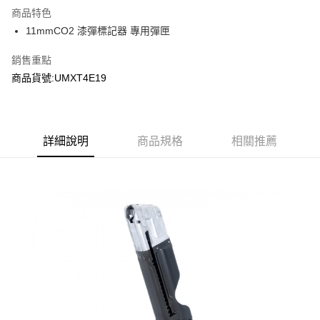
商品特色
合作金庫商業銀行
第一商業銀行
超商取貨付款
11mmCO2 漆彈標記器 專用彈匣
華南商業銀行
彰化商業銀行
LINE Pay
上海商業儲蓄銀行
台北富邦商業銀行
銷售重點
國泰世華商業銀行
兆豐國際商業銀行
Apple Pay
商品貨號:UMXT4E19
臺灣中小企業銀行
台中商業銀行
匯豐（台灣）商業銀行
華泰商業銀行
街口支付
聯邦商業銀行
遠東國際商業銀行
元大商業銀行
永豐商業銀行
悠遊付
玉山商業銀行
詳細說明
商品規格
星展（台灣）商業銀行
相關推薦
台新國際商業銀行
中國信託商業銀行
AFTEE先享後付
台灣樂天信用卡公司
相關說明
【關於「AFTEE先享後付」】
ATM付款
AFTEE先享後付是「在收到商品之後才付款」的支付方式。 讓您購物簡單
便利好安心！
貨到付款
１．簡單：不需註冊會員、不需綁卡、不需儲值。
２．便利：只要手機號碼，簡訊認證，即可結帳。
３．安心：先確認商品／服務後，再付款。
運送方式
【「AFTEE先享後付」結帳流程】
全家取貨付款
１．於結帳方式選擇「AFTEE先享後付」後，將跳轉至「AFTEE先享後付」
每筆NT$60，滿NT$2,000(含以上)免運費
結帳頁面，進行簡訊認證並確認金額後，即可完成結帳。
２．訂單成立數日內，您將收到繳費通知簡訊。