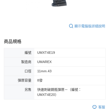
7-11取貨付款
３．收到繳費通知簡訊後14天內，點擊此簡訊中的連結，可透過四大超商／
ATM／網路銀行／等多元方式進行付款，方視為交易完成。
每筆NT$60，滿NT$2,000(含以上)免運費
※ 請注意：結帳手續完成當下不需立刻繳費，但若您需要取消訂單，請聯絡
購買商品的店家。未經商家同意取消之訂單仍視為有效，需透過AFTEE先享
7-11取貨(快速到店)
後付繳納相關費用。
顯示電腦版詳細說明
每筆NT$60，滿NT$2,000(含以上)免運費
※ 交易是否成功請以「AFTEE先享後付 」之結帳頁面顯示為準，若有關於
是否繳費成功／繳費後需取消欲退款等相關疑問，請聯繫「AFTEE先享後付
客戶支援中心」
https://netprotections.freshdesk.com/support/home
新竹物流
商品規格
每筆NT$200，滿NT$2,000(含以上)免運費
【注意事項】
１．透過由恩沛科技股份有限公司提供之「AFTEE先享後付」服務完成之交
郵局
易，需依本服務之必要範圍內提供個人資料，並將交易相關給付款項請求債
編號
UMXT4E19
權轉讓予恩沛科技股份有限公司。
每筆NT$150，滿NT$2,000(含以上)免運費
２．關於個人資料處理事宜，請瀏覽以下網址：
製造商
UMAREX
https://aftee.tw/terms/#terms3
宅配
３．未成年的使用者請事先徵得法定代理人或監護人之同意方可使用
口徑
11mm.43
每筆NT$400
「AFTEE先享後付」，若未經同意申辦者引起之損失，本公司不負相關責
任。
彈匣容量
8發
貨到付款-黑貓
４．使用「AFTEE先享後付」時，將依據個別帳號之用戶狀況，依本公司即
時審查核予不同之上限額度；若仍有額度不足之情形，本公司將視審查結果
每筆NT$200，滿NT$2,000(含以上)免運費
另售
快速刺破鋼瓶彈匣－（編號：
請求用戶進行身份認證。
UMXT4E20）
５．嚴禁一人註冊多個帳號或使用他人資訊註冊。若發現惡意使用之情形，
國家/地區配送
查看運費
恩沛科技股份有限公司將有權停止該用戶之使用額度並採取法律行動。
客服