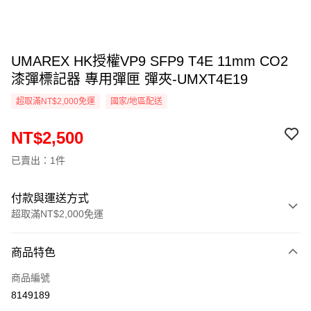
UMAREX HK授權VP9 SFP9 T4E 11mm CO2
漆彈標記器 專用彈匣 彈夾-UMXT4E19
超取滿NT$2,000免運
國家/地區配送
NT$2,500
已賣出：1件
付款與運送方式
超取滿NT$2,000免運
付款方式
商品特色
信用卡一次付款
商品編號
信用卡分期付款
8149189
3 期 0 利率 每期
NT$833
21家銀行