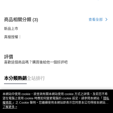
商品相關分類 (3)
查看全部
新品上市
真槍授權｜
評價
喜歡這個商品嗎？購買後給他一個好評吧
本分類熱銷
全站排行
本網站中使用 cookie，欲查詢有關本網站使用 cookie 方式之詳情，及若您不希
熱門標籤
望在電腦上使用 cookie 時應如何變更電腦的 cookie 設定，請參閱本網站「
隱私
權條款
」之 Cookie 聲明。您繼續使用本網站即表示您同意本公司得按本網站使
用條款之 Cookie 聲明使用 cookie。
了解更多 >