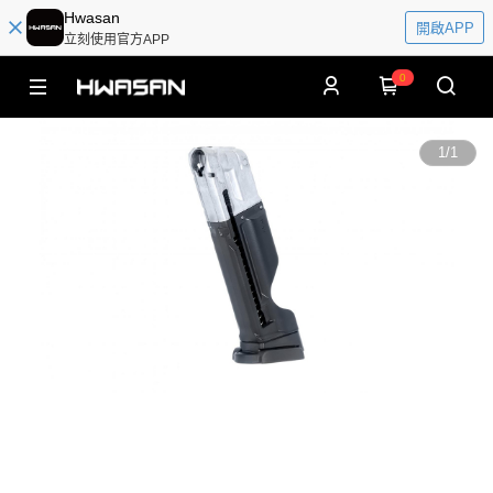
Hwasan
開啟APP
立刻使用官方APP
0
1
/
1