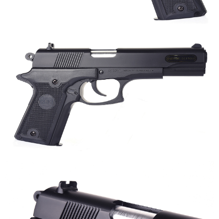
7-11取貨付款
３．收到繳費通知簡訊後14天內，點擊此簡訊中的連結，可透過四大超商／
ATM／網路銀行／等多元方式進行付款，方視為交易完成。
每筆NT$60，滿NT$2,000(含以上)免運費
※ 請注意：結帳手續完成當下不需立刻繳費，但若您需要取消訂單，請聯絡
購買商品的店家。未經商家同意取消之訂單仍視為有效，需透過AFTEE先享
7-11取貨(快速到店)
後付繳納相關費用。
每筆NT$60，滿NT$2,000(含以上)免運費
※ 交易是否成功請以「AFTEE先享後付 」之結帳頁面顯示為準，若有關於
是否繳費成功／繳費後需取消欲退款等相關疑問，請聯繫「AFTEE先享後付
客戶支援中心」
https://netprotections.freshdesk.com/support/home
新竹物流
每筆NT$200，滿NT$2,000(含以上)免運費
【注意事項】
１．透過由恩沛科技股份有限公司提供之「AFTEE先享後付」服務完成之交
郵局
易，需依本服務之必要範圍內提供個人資料，並將交易相關給付款項請求債
權轉讓予恩沛科技股份有限公司。
每筆NT$150，滿NT$2,000(含以上)免運費
２．關於個人資料處理事宜，請瀏覽以下網址：
https://aftee.tw/terms/#terms3
宅配
３．未成年的使用者請事先徵得法定代理人或監護人之同意方可使用
每筆NT$400
「AFTEE先享後付」，若未經同意申辦者引起之損失，本公司不負相關責
任。
貨到付款-黑貓
４．使用「AFTEE先享後付」時，將依據個別帳號之用戶狀況，依本公司即
時審查核予不同之上限額度；若仍有額度不足之情形，本公司將視審查結果
每筆NT$200，滿NT$2,000(含以上)免運費
請求用戶進行身份認證。
５．嚴禁一人註冊多個帳號或使用他人資訊註冊。若發現惡意使用之情形，
國家/地區配送
查看運費
恩沛科技股份有限公司將有權停止該用戶之使用額度並採取法律行動。