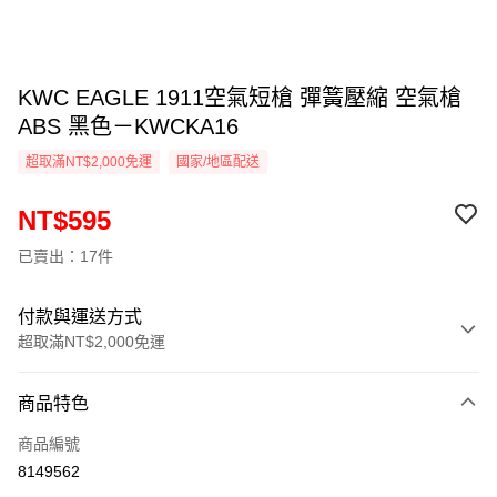
KWC EAGLE 1911空氣短槍 彈簧壓縮 空氣槍
ABS 黑色－KWCKA16
超取滿NT$2,000免運
國家/地區配送
NT$595
已賣出：17件
付款與運送方式
超取滿NT$2,000免運
付款方式
商品特色
信用卡一次付款
商品編號
信用卡分期付款
8149562
3 期 0 利率 每期
NT$198
21家銀行