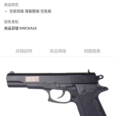
商品特色
合作金庫商業銀行
第一商業銀行
超商取貨付款
空氣短槍 彈簧壓縮 空氣槍
華南商業銀行
彰化商業銀行
LINE Pay
上海商業儲蓄銀行
台北富邦商業銀行
銷售重點
國泰世華商業銀行
兆豐國際商業銀行
Apple Pay
商品貨號:KWCKA16
臺灣中小企業銀行
台中商業銀行
匯豐（台灣）商業銀行
華泰商業銀行
街口支付
聯邦商業銀行
遠東國際商業銀行
元大商業銀行
永豐商業銀行
悠遊付
玉山商業銀行
詳細說明
商品規格
星展（台灣）商業銀行
相關推薦
台新國際商業銀行
中國信託商業銀行
AFTEE先享後付
台灣樂天信用卡公司
相關說明
【關於「AFTEE先享後付」】
ATM付款
AFTEE先享後付是「在收到商品之後才付款」的支付方式。 讓您購物簡單
便利好安心！
貨到付款
１．簡單：不需註冊會員、不需綁卡、不需儲值。
２．便利：只要手機號碼，簡訊認證，即可結帳。
３．安心：先確認商品／服務後，再付款。
運送方式
【「AFTEE先享後付」結帳流程】
全家取貨付款
１．於結帳方式選擇「AFTEE先享後付」後，將跳轉至「AFTEE先享後付」
每筆NT$60，滿NT$2,000(含以上)免運費
結帳頁面，進行簡訊認證並確認金額後，即可完成結帳。
２．訂單成立數日內，您將收到繳費通知簡訊。