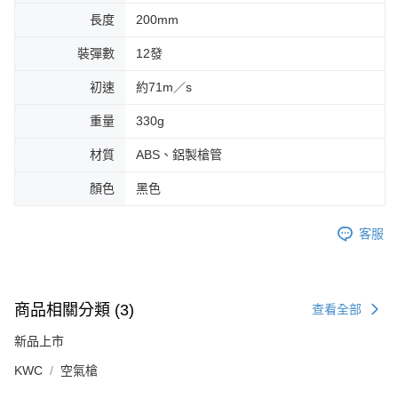
長度
200mm
裝彈數
12發
初速
約71m／s
重量
330g
材質
ABS、鋁製槍管
顏色
黑色
客服
商品相關分類 (3)
查看全部
新品上市
KWC
空氣槍