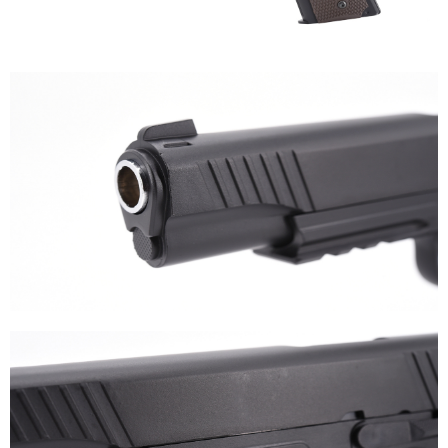
7-11取貨付款
３．收到繳費通知簡訊後14天內，點擊此簡訊中的連結，可透過四大超商／
ATM／網路銀行／等多元方式進行付款，方視為交易完成。
每筆NT$60，滿NT$2,000(含以上)免運費
※ 請注意：結帳手續完成當下不需立刻繳費，但若您需要取消訂單，請聯絡
購買商品的店家。未經商家同意取消之訂單仍視為有效，需透過AFTEE先享
7-11取貨(快速到店)
後付繳納相關費用。
每筆NT$60，滿NT$2,000(含以上)免運費
※ 交易是否成功請以「AFTEE先享後付 」之結帳頁面顯示為準，若有關於
是否繳費成功／繳費後需取消欲退款等相關疑問，請聯繫「AFTEE先享後付
客戶支援中心」
https://netprotections.freshdesk.com/support/home
新竹物流
每筆NT$200，滿NT$2,000(含以上)免運費
【注意事項】
１．透過由恩沛科技股份有限公司提供之「AFTEE先享後付」服務完成之交
郵局
易，需依本服務之必要範圍內提供個人資料，並將交易相關給付款項請求債
權轉讓予恩沛科技股份有限公司。
每筆NT$150，滿NT$2,000(含以上)免運費
２．關於個人資料處理事宜，請瀏覽以下網址：
https://aftee.tw/terms/#terms3
宅配
３．未成年的使用者請事先徵得法定代理人或監護人之同意方可使用
每筆NT$400
「AFTEE先享後付」，若未經同意申辦者引起之損失，本公司不負相關責
任。
貨到付款-黑貓
４．使用「AFTEE先享後付」時，將依據個別帳號之用戶狀況，依本公司即
時審查核予不同之上限額度；若仍有額度不足之情形，本公司將視審查結果
每筆NT$200，滿NT$2,000(含以上)免運費
請求用戶進行身份認證。
５．嚴禁一人註冊多個帳號或使用他人資訊註冊。若發現惡意使用之情形，
國家/地區配送
查看運費
恩沛科技股份有限公司將有權停止該用戶之使用額度並採取法律行動。