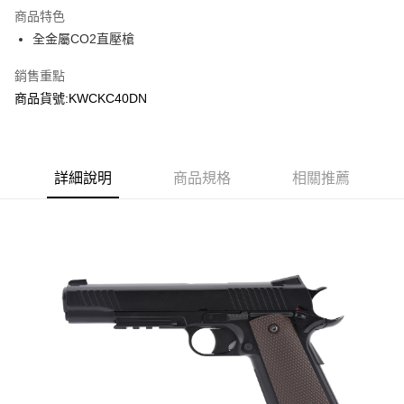
商品特色
合作金庫商業銀行
第一商業銀行
超商取貨付款
全金屬CO2直壓槍
華南商業銀行
彰化商業銀行
LINE Pay
上海商業儲蓄銀行
台北富邦商業銀行
銷售重點
國泰世華商業銀行
兆豐國際商業銀行
Apple Pay
商品貨號:KWCKC40DN
臺灣中小企業銀行
台中商業銀行
匯豐（台灣）商業銀行
華泰商業銀行
街口支付
聯邦商業銀行
遠東國際商業銀行
元大商業銀行
永豐商業銀行
悠遊付
玉山商業銀行
詳細說明
商品規格
星展（台灣）商業銀行
相關推薦
台新國際商業銀行
中國信託商業銀行
AFTEE先享後付
台灣樂天信用卡公司
相關說明
【關於「AFTEE先享後付」】
ATM付款
AFTEE先享後付是「在收到商品之後才付款」的支付方式。 讓您購物簡單
便利好安心！
貨到付款
１．簡單：不需註冊會員、不需綁卡、不需儲值。
２．便利：只要手機號碼，簡訊認證，即可結帳。
３．安心：先確認商品／服務後，再付款。
運送方式
【「AFTEE先享後付」結帳流程】
全家取貨付款
１．於結帳方式選擇「AFTEE先享後付」後，將跳轉至「AFTEE先享後付」
每筆NT$60，滿NT$2,000(含以上)免運費
結帳頁面，進行簡訊認證並確認金額後，即可完成結帳。
２．訂單成立數日內，您將收到繳費通知簡訊。