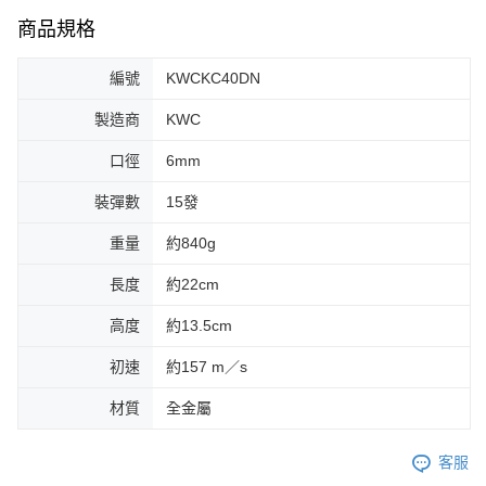
商品規格
編號
KWCKC40DN
製造商
KWC
口徑
6mm
裝彈數
15發
重量
約840g
長度
約22cm
高度
約13.5cm
初速
約157 m／s
材質
全金屬
客服