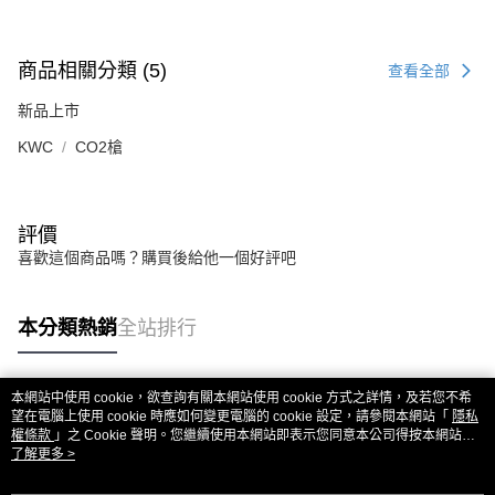
商品相關分類 (5)
查看全部
新品上市
KWC
CO2槍
評價
喜歡這個商品嗎？購買後給他一個好評吧
本分類熱銷
全站排行
本網站中使用 cookie，欲查詢有關本網站使用 cookie 方式之詳情，及若您不希
熱門標籤
望在電腦上使用 cookie 時應如何變更電腦的 cookie 設定，請參閱本網站「
隱私
權條款
」之 Cookie 聲明。您繼續使用本網站即表示您同意本公司得按本網站使
用條款之 Cookie 聲明使用 cookie。
了解更多 >