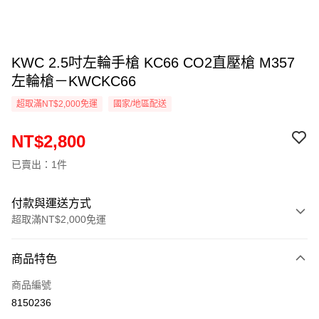
KWC 2.5吋左輪手槍 KC66 CO2直壓槍 M357
左輪槍－KWCKC66
超取滿NT$2,000免運
國家/地區配送
NT$2,800
已賣出：1件
付款與運送方式
超取滿NT$2,000免運
付款方式
商品特色
信用卡一次付款
商品編號
信用卡分期付款
8150236
3 期 0 利率 每期
NT$933
21家銀行