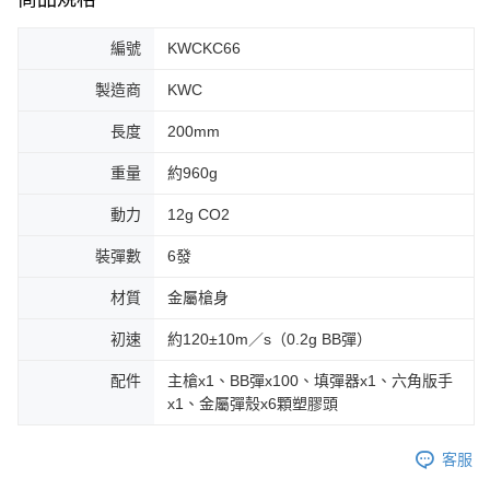
編號
KWCKC66
製造商
KWC
長度
200mm
重量
約960g
動力
12g CO2
裝彈數
6發
材質
金屬槍身
初速
約120±10m／s（0.2g BB彈）
配件
主槍x1、BB彈x100、填彈器x1、六角版手
x1、金屬彈殼x6顆塑膠頭
客服