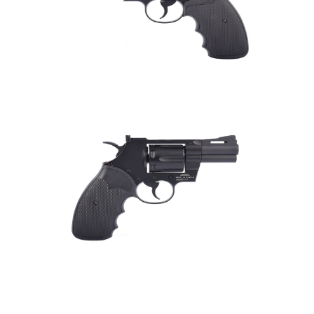
7-11取貨付款
３．收到繳費通知簡訊後14天內，點擊此簡訊中的連結，可透過四大超商／
ATM／網路銀行／等多元方式進行付款，方視為交易完成。
每筆NT$60，滿NT$2,000(含以上)免運費
※ 請注意：結帳手續完成當下不需立刻繳費，但若您需要取消訂單，請聯絡
購買商品的店家。未經商家同意取消之訂單仍視為有效，需透過AFTEE先享
7-11取貨(快速到店)
後付繳納相關費用。
每筆NT$60，滿NT$2,000(含以上)免運費
※ 交易是否成功請以「AFTEE先享後付 」之結帳頁面顯示為準，若有關於
是否繳費成功／繳費後需取消欲退款等相關疑問，請聯繫「AFTEE先享後付
客戶支援中心」
https://netprotections.freshdesk.com/support/home
新竹物流
每筆NT$200，滿NT$2,000(含以上)免運費
【注意事項】
１．透過由恩沛科技股份有限公司提供之「AFTEE先享後付」服務完成之交
郵局
易，需依本服務之必要範圍內提供個人資料，並將交易相關給付款項請求債
權轉讓予恩沛科技股份有限公司。
每筆NT$150，滿NT$2,000(含以上)免運費
２．關於個人資料處理事宜，請瀏覽以下網址：
https://aftee.tw/terms/#terms3
宅配
３．未成年的使用者請事先徵得法定代理人或監護人之同意方可使用
每筆NT$400
「AFTEE先享後付」，若未經同意申辦者引起之損失，本公司不負相關責
任。
貨到付款-黑貓
４．使用「AFTEE先享後付」時，將依據個別帳號之用戶狀況，依本公司即
時審查核予不同之上限額度；若仍有額度不足之情形，本公司將視審查結果
每筆NT$200，滿NT$2,000(含以上)免運費
請求用戶進行身份認證。
５．嚴禁一人註冊多個帳號或使用他人資訊註冊。若發現惡意使用之情形，
國家/地區配送
查看運費
恩沛科技股份有限公司將有權停止該用戶之使用額度並採取法律行動。