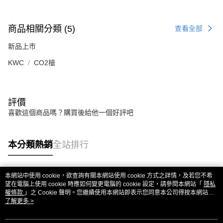
商品相關分類 (5)
查看全部
新品上市
KWC
CO2槍
評價
喜歡這個商品嗎？購買後給他一個好評吧
本分類熱銷
全站排行
本網站中使用 cookie，欲查詢有關本網站使用 cookie 方式之詳情，及若您不希
熱門標籤
望在電腦上使用 cookie 時應如何變更電腦的 cookie 設定，請參閱本網站「
隱私
權條款
」之 Cookie 聲明。您繼續使用本網站即表示您同意本公司得按本網站使
用條款之 Cookie 聲明使用 cookie。
了解更多 >