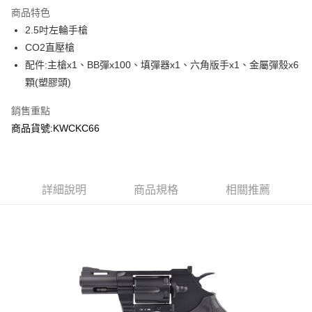
商品特色
合作金庫商業銀行
第一商業銀行
超商取貨付款
2.5吋左輪手槍
華南商業銀行
彰化商業銀行
CO2直壓槍
LINE Pay
上海商業儲蓄銀行
台北富邦商業銀行
國泰世華商業銀行
兆豐國際商業銀行
配件:主槍x1、BB彈x100、填彈器x1、六角版手x1、金屬彈殼x6
Apple Pay
臺灣中小企業銀行
台中商業銀行
顆(塑膠頭)
匯豐（台灣）商業銀行
華泰商業銀行
街口支付
聯邦商業銀行
遠東國際商業銀行
銷售重點
元大商業銀行
永豐商業銀行
悠遊付
商品貨號:KWCKC66
玉山商業銀行
星展（台灣）商業銀行
台新國際商業銀行
中國信託商業銀行
AFTEE先享後付
台灣樂天信用卡公司
相關說明
【關於「AFTEE先享後付」】
詳細說明
商品規格
相關推薦
ATM付款
AFTEE先享後付是「在收到商品之後才付款」的支付方式。 讓您購物簡單
便利好安心！
貨到付款
１．簡單：不需註冊會員、不需綁卡、不需儲值。
２．便利：只要手機號碼，簡訊認證，即可結帳。
３．安心：先確認商品／服務後，再付款。
運送方式
【「AFTEE先享後付」結帳流程】
全家取貨付款
１．於結帳方式選擇「AFTEE先享後付」後，將跳轉至「AFTEE先享後付」
每筆NT$60，滿NT$2,000(含以上)免運費
結帳頁面，進行簡訊認證並確認金額後，即可完成結帳。
２．訂單成立數日內，您將收到繳費通知簡訊。