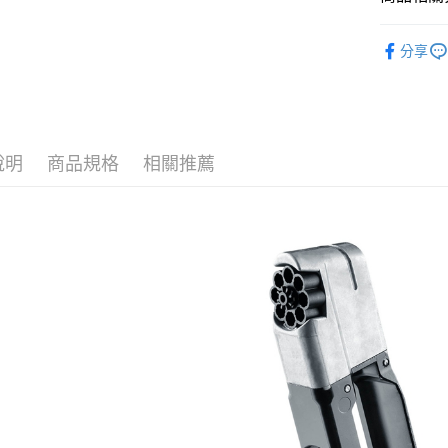
悠遊付
玉山商
新品上市
台新國
AFTEE先
分享
台灣樂
相關說明
真槍授權
【關於「A
ATM付款
UMAREX
AFTEE
便利好安
貨到付款
槍款選擇
１．簡單
２．便利
說明
商品規格
相關推薦
３．安心
運送方式
【「AFT
１．於結帳
全家取貨
付」結帳
每筆NT$6
２．訂單
３．收到繳
／ATM／
7-11取貨
※ 請注意
每筆NT$6
絡購買商品
先享後付
7-11取貨
※ 交易是
是否繳費成
每筆NT$6
付客戶支
新竹物流
【注意事