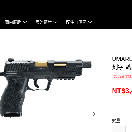
國内廠牌
國外廠牌
配件加購區
UMARE
刻字 轉
超取滿NT$
NT$3,
數量