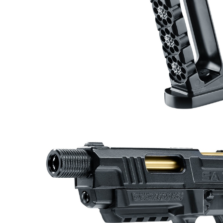
每筆NT$2
１．透過由
交易，需
郵局
求債權轉
２．關於
每筆NT$1
https://aft
３．未成
宅配
「AFTE
每筆NT$4
任。
４．使用「
貨到付款-
即時審查
結果請求
每筆NT$2
５．嚴禁
形，恩沛
國家/地區
動。