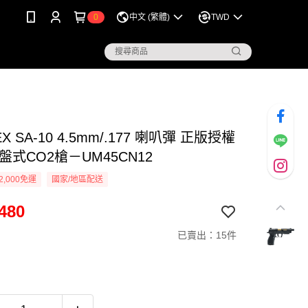
0
中文 (繁體)
TWD
X SA-10 4.5mm/.177 喇叭彈 正版授權
盤式CO2槍－UM45CN12
2,000免運
國家/地區配送
480
已賣出：15件