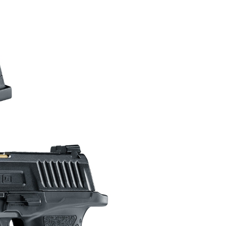
00，滿NT$2,000(含以上)免運費
恩沛科技股份有限公司提供之「AFTEE先享後付」服務完成之
依本服務之必要範圍內提供個人資料，並將交易相關給付款項請
讓予恩沛科技股份有限公司。
個人資料處理事宜，請瀏覽以下網址：
50，滿NT$2,000(含以上)免運費
ee.tw/terms/#terms3
年的使用者請事先徵得法定代理人或監護人之同意方可使用
E先享後付」，若未經同意申辦者引起之損失，本公司不負相關責
00
AFTEE先享後付」時，將依據個別帳號之用戶狀況，依本公司
黑貓
核予不同之上限額度；若仍有額度不足之情形，本公司將視審查
用戶進行身份認證。
00，滿NT$2,000(含以上)免運費
一人註冊多個帳號或使用他人資訊註冊。若發現惡意使用之情
科技股份有限公司將有權停止該用戶之使用額度並採取法律行
配送
查看運費