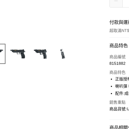
付款與運
超取滿NT$
付款方式
商品特色
信用卡一
商品編號
8151882
信用卡分
商品特色
3 期 
正版授
合作金
喇叭彈
超商取貨
華南商
配件:成
LINE Pay
上海商
銷售重點
國泰世
Apple Pay
商品貨號:U
臺灣中
匯豐（
街口支付
聯邦商
商品相關分
元大商