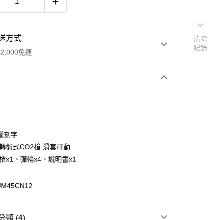
送方式
清除
紀錄
2,000免運
次付款
期付款
0 利率 每期
NT$1,160
21家銀行
權刻字
庫商業銀行
第一商業銀行
 轉盤式CO2槍 滑套可動
付款
業銀行
彰化商業銀行
槍x1、彈輪x4、說明書x1
業儲蓄銀行
台北富邦商業銀行
華商業銀行
兆豐國際商業銀行
M45CN12
小企業銀行
台中商業銀行
台灣）商業銀行
華泰商業銀行
業銀行
遠東國際商業銀行
類 (4)
業銀行
永豐商業銀行