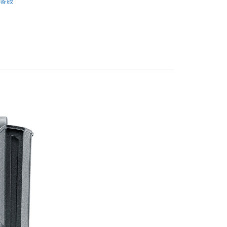
客服
業銀行
星展（台灣）商業銀行
零配件
際商業銀行
中國信託商業銀行
享後付
材區
槍袋 / 槍盒 / 槍套 / 槍背帶 / 槍架 / 扣環
天信用卡公司
FTEE先享後付」】
先享後付是「在收到商品之後才付款」的支付方式。 讓您購物簡單
心！
：不需註冊會員、不需綁卡、不需儲值。
：只要手機號碼，簡訊認證，即可結帳。
：先確認商品／服務後，再付款。
EE先享後付」結帳流程】
方式選擇「AFTEE先享後付」後，將跳轉至「AFTEE先享後
付款
頁面，進行簡訊認證並確認金額後，即可完成結帳。
0，滿NT$2,000(含以上)免運費
成立數日內，您將收到繳費通知簡訊。
費通知簡訊後14天內，點擊此簡訊中的連結，可透過四大超商
網路銀行／等多元方式進行付款，方視為交易完成。
付款
：結帳手續完成當下不需立刻繳費，但若您需要取消訂單，請聯
0，滿NT$2,000(含以上)免運費
的店家。未經商家同意取消之訂單仍視為有效，需透過AFTEE
繳納相關費用。
(快速到店)
否成功請以「AFTEE先享後付 」之結帳頁面顯示為準，若有關於
功／繳費後需取消欲退款等相關疑問，請聯繫「AFTEE先享後
0，滿NT$2,000(含以上)免運費
援中心」
https://netprotections.freshdesk.com/support/home
項】