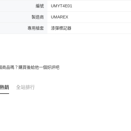
編號
UMYT4E01
製造商
UMAREX
專用槍套
漆彈標記器
個商品嗎？購買後給他一個好評吧
熱銷
全站排行