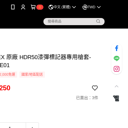
0
中文 (繁體)
TWD
EX 原廠 HDR50漆彈標記器專用槍套-
E01
2,000免運
國家/地區配送
250
已賣出：3件