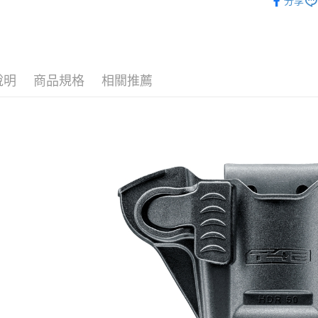
悠遊付
分享
玉山商
UMAREX
台新國
AFTEE先
配件 / 耗
台灣樂
相關說明
【關於「A
ATM付款
AFTEE
說明
商品規格
相關推薦
便利好安
貨到付款
１．簡單
２．便利
３．安心
運送方式
【「AFT
１．於結帳
全家取貨
付」結帳
每筆NT$6
２．訂單
３．收到繳
／ATM／
7-11取貨
※ 請注意
每筆NT$6
絡購買商品
先享後付
7-11取貨
※ 交易是
是否繳費成
每筆NT$6
付客戶支
新竹物流
【注意事