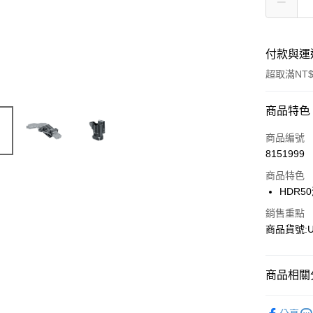
付款與運
超取滿NT$
付款方式
商品特色
信用卡一
商品編號
8151999
信用卡分
商品特色
3 期 
HDR
合作金
超商取貨
銷售重點
華南商
商品貨號:U
LINE Pay
上海商
國泰世
Apple Pay
臺灣中
商品相關分
匯豐（
街口支付
聯邦商
新品上市
元大商