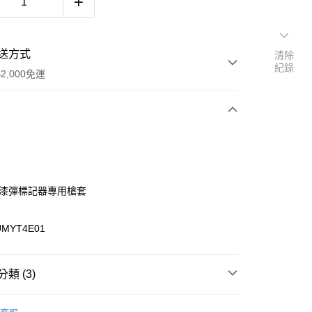
送方式
清除
紀錄
2,000免運
次付款
期付款
0 利率 每期
NT$416
21家銀行
50漆彈標記器專用槍套
庫商業銀行
第一商業銀行
付款
業銀行
彰化商業銀行
MYT4E01
業儲蓄銀行
台北富邦商業銀行
華商業銀行
兆豐國際商業銀行
小企業銀行
台中商業銀行
類 (3)
台灣）商業銀行
華泰商業銀行
業銀行
遠東國際商業銀行
業銀行
永豐商業銀行