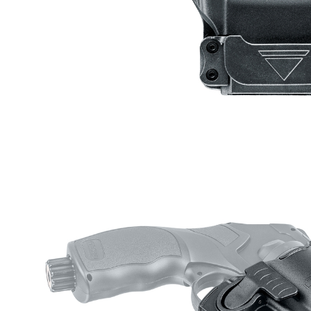
每筆NT$2
１．透過由
交易，需
郵局
求債權轉
２．關於
每筆NT$1
https://aft
３．未成
宅配
「AFTE
每筆NT$4
任。
４．使用「
貨到付款-
即時審查
結果請求
每筆NT$2
５．嚴禁
形，恩沛
國家/地區
動。