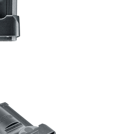
00，滿NT$2,000(含以上)免運費
恩沛科技股份有限公司提供之「AFTEE先享後付」服務完成之
依本服務之必要範圍內提供個人資料，並將交易相關給付款項請
讓予恩沛科技股份有限公司。
個人資料處理事宜，請瀏覽以下網址：
50，滿NT$2,000(含以上)免運費
ee.tw/terms/#terms3
年的使用者請事先徵得法定代理人或監護人之同意方可使用
E先享後付」，若未經同意申辦者引起之損失，本公司不負相關責
00
AFTEE先享後付」時，將依據個別帳號之用戶狀況，依本公司
黑貓
核予不同之上限額度；若仍有額度不足之情形，本公司將視審查
用戶進行身份認證。
00，滿NT$2,000(含以上)免運費
一人註冊多個帳號或使用他人資訊註冊。若發現惡意使用之情
科技股份有限公司將有權停止該用戶之使用額度並採取法律行
配送
查看運費